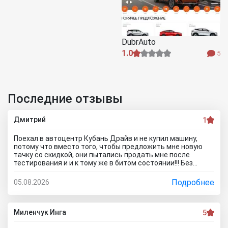
DubrAuto
1.0
5
Последние отзывы
Дмитрий
1
Поехал в автоцентр Кубань Драйв и не купил машину,
потому что вместо того, чтобы предложить мне новую
тачку со скидкой, они пытались продать мне после
тестирования и и к тому же в битом состоянии!!! Без
специалиста лучше здесь ничего не покупать, и он вам
скорее всего скажет, что эти машины проблемные. Так
Подробнее
05.08.2026
что не теряйте время, обратитесь к официальному
дилеру и рекламе в интернете не верьте, а то как я
прокатитесь туда сюда зря.. а стоило всего лишь про
автосалон Кубань Драйв отзывы почитать чтоб понять
Миленчук Инга
5
что с этим автодилером каши не сваришь.