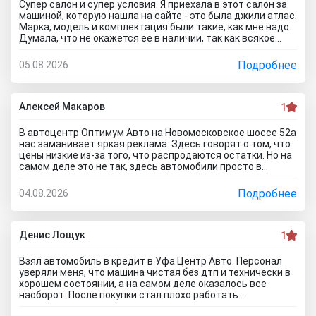
Супер салон и супер условия. Я приехала в этот салон за
машиной, которую нашла на сайте - это была джили атлас.
Марка, модель и комплектация были такие, как мне надо.
Думала, что не окажется ее в наличии, так как всякое
бывает. Но она стояла и ждала меня. Менеджеры во всех
отделах работают на ура. Все мне быстро оформили. И,
Подробнее
05.08.2026
кстати, я приехала в утренние часы и мне сделали ещё
скидку дополнительную) Очень приятный бонус от
автоцентра Тула)
Алексей Макаров
1
В автоцентр Оптимум Авто на Новомосковское шоссе 52а
нас заманивает яркая реклама. Здесь говорят о том, что
цены низкие из-за того, что распродаются остатки. Но на
самом деле это не так, здесь автомобили просто в
ужасном состоянии, что никакие низкие цены уже не
спасут его. Только на ремонт будет уходить очень много
Подробнее
04.08.2026
денег, проше сразу нормальное авто найти и купить, чем
с их драндулетами мучиться. Врут и про цены, они не
ниже рыночных нифига, просто это шайка перекупов...я
дом про автосалон Оптимум Авто отзывы почитал,
Денис Лощук
1
понимаю теперь как они работают.
Взял автомобиль в кредит в Уфа Центр Авто. Персонал
уверяли меня, что машина чистая без дтп и технически в
хорошем состоянии, а на самом деле оказалось все
наоборот. После покупки стал плохо работать
кондиционер. В автосервисе сказали, что не тянет