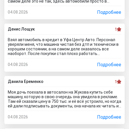
самом деле это не так, здесь автомобили просто в
ужасном состоянии, что никакие низкие цены уже не
спасут его. Только на ремонт будет уходить очень много
Подробнее
04.08.2026
денег, проше сразу нормальное авто найти и купить, чем
с их драндулетами мучиться. Врут и про цены, они не
ниже рыночных нифига, просто это шайка перекупов...я
дом про автосалон Оптимум Авто отзывы почитал,
Денис Лощук
1
понимаю теперь как они работают.
Взял автомобиль в кредит в Уфа Центр Авто. Персонал
уверяли меня, что машина чистая без дтп и технически в
хорошем состоянии, а на самом деле оказалось все
наоборот. После покупки стал плохо работать
кондиционер. В автосервисе сказали, что не тянет
аккумулятор. Пришлось менять на новый. Через две
Подробнее
04.08.2026
недели начала глохнуть, с трудом ее завел. Повез
обратно в автосалон. Пытался сделать обмен но мне
отказали, а ремонт предложили за мой счёт.... Вот как на
самом деле работают эти аферисты с улицы маршала
Данила Еременко
1
Жукова, зря не читал отзывы об автосалоне Уфа Центр
Авто.. глядишь и не поехал бы к ним.
Моя дочь поехала в автосалон на Жукова купить себе
машину, которую в свою очередь она увидела в рекламе.
Там ей сказали цену в 750 тыс. и её всё устроило, но когда
ей дали подписывать документы, она начала их читать и
заметила, что стоимость машины стала намного
дороже!!! Её пытался обмануть и повезло что она это
Подробнее
04.08.2026
заметила... сама ничего предпринимать не стала, сказала
что такое бывает... а я вот теперь везде расскажу кто и
как работает!!!