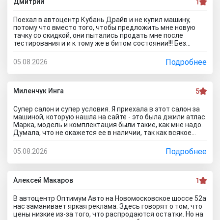
Дмитрий
1
Поехал в автоцентр Кубань Драйв и не купил машину,
потому что вместо того, чтобы предложить мне новую
тачку со скидкой, они пытались продать мне после
тестирования и и к тому же в битом состоянии!!! Без
специалиста лучше здесь ничего не покупать, и он вам
скорее всего скажет, что эти машины проблемные. Так
Подробнее
05.08.2026
что не теряйте время, обратитесь к официальному
дилеру и рекламе в интернете не верьте, а то как я
прокатитесь туда сюда зря.. а стоило всего лишь про
автосалон Кубань Драйв отзывы почитать чтоб понять
Миленчук Инга
5
что с этим автодилером каши не сваришь.
Супер салон и супер условия. Я приехала в этот салон за
машиной, которую нашла на сайте - это была джили атлас.
Марка, модель и комплектация были такие, как мне надо.
Думала, что не окажется ее в наличии, так как всякое
бывает. Но она стояла и ждала меня. Менеджеры во всех
отделах работают на ура. Все мне быстро оформили. И,
Подробнее
05.08.2026
кстати, я приехала в утренние часы и мне сделали ещё
скидку дополнительную) Очень приятный бонус от
автоцентра Тула)
Алексей Макаров
1
В автоцентр Оптимум Авто на Новомосковское шоссе 52а
нас заманивает яркая реклама. Здесь говорят о том, что
цены низкие из-за того, что распродаются остатки. Но на