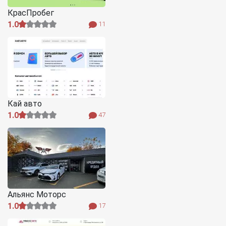
КрасПробег
1.0
11
Кай авто
1.0
47
Альянс Моторс
1.0
17