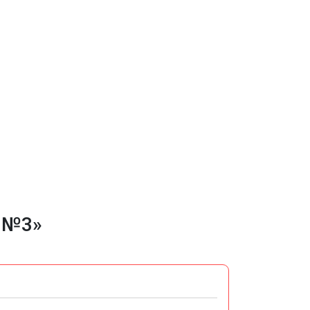
н №3»