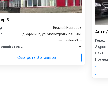
ер 3
од
Нижний Новгород
АвтоД
ес
д. Афонино, ул. Магистральная, 136Е
т
autosalonn3.ru
Город
ледний отзыв
—
Адрес
Сайт
Смотреть 0 отзывов
Послед