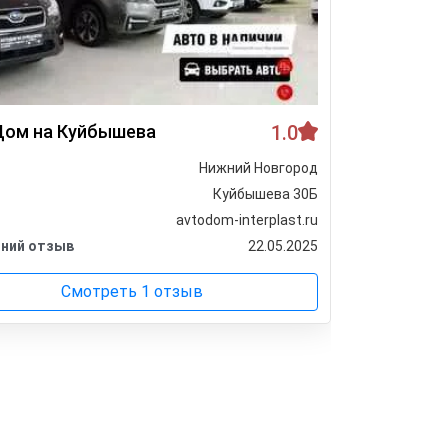
ом на Куйбышева
1.0
PREMIER
Нижний Новгород
Город
Куйбышева 30Б
Адрес
avtodom-interplast.ru
Сайт
ний отзыв
22.05.2025
Последни
Смотреть 1 отзыв