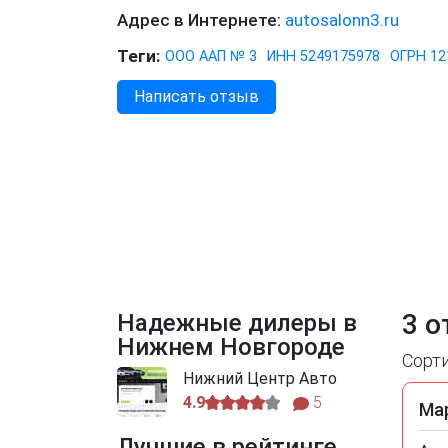
Адрес в Интернете:
autosalonn3.ru
Теги:
ООО ААП № 3
ИНН 5249175978
ОГРН 12
Написать отзыв
3 о
Надежные дилеры в
Нижнем Новгороде
Сорт
Нижний Центр Авто
4.9
5
Ма
Лучшие в рейтинге