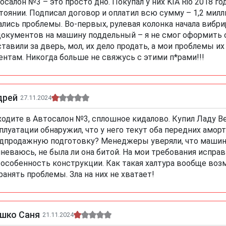
осалон №3 – это просто дно. Покупал у них KIA Rio 2018 го
тоянии. Подписал договор и оплатил всю сумму – 1,2 милли
ались проблемы. Во-первых, рулевая колонка начала вибрир
документов на машину поддельный – я не смог оформить с
тавили за дверь, мол, их дело продать, а мои проблемы и
ентам. Никогда больше не свяжусь с этими п*рами!!!
дрей
27.11.2024
ходите в Автосалон №3, сплошное кидалово. Купил Ладу Ве
плуатации обнаружил, что у него текут оба передних амор
дпродажную подготовку? Менеджеры уверяли, что машина
неваюсь, не была ли она битой. На мои требования исправ
 особенность конструкции. Как такая халтура вообще воз
ранять проблемы. Зла на них не хватает!
ушко Саня
21.11.2024