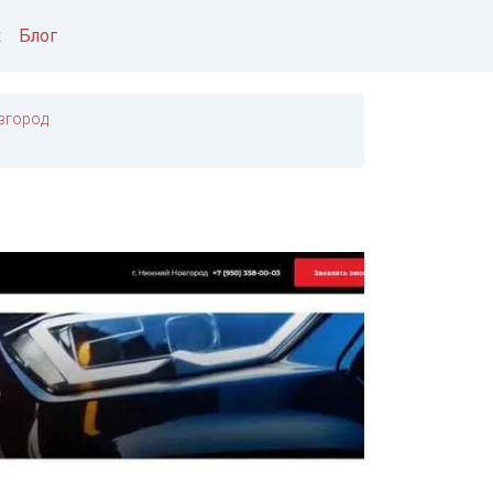
к
Блог
вгород