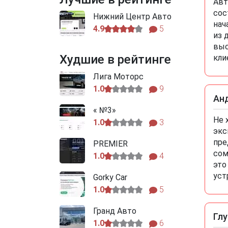
Авт
сос
Нижний Центр Авто
нач
4.9
5
из 
выс
Худшие в рейтинге
кли
Лига Моторс
1.0
9
Ан
« №3»
Не 
1.0
3
экс
пре
PREMIER
сом
1.0
4
это
уст
Gorky Car
1.0
5
Гранд Авто
Гл
1.0
6