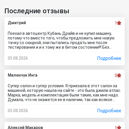
Последние отзывы
Дмитрий
1
Поехал в автоцентр Кубань Драйв и не купил машину,
потому что вместо того, чтобы предложить мне новую
тачку со скидкой, они пытались продать мне после
тестирования и и к тому же в битом состоянии!!! Без
специалиста лучше здесь ничего не покупать, и он вам
скорее всего скажет, что эти машины проблемные. Так
Подробнее
05.08.2026
что не теряйте время, обратитесь к официальному
дилеру и рекламе в интернете не верьте, а то как я
прокатитесь туда сюда зря.. а стоило всего лишь про
автосалон Кубань Драйв отзывы почитать чтоб понять
Миленчук Инга
5
что с этим автодилером каши не сваришь.
Супер салон и супер условия. Я приехала в этот салон за
машиной, которую нашла на сайте - это была джили атлас.
Марка, модель и комплектация были такие, как мне надо.
Думала, что не окажется ее в наличии, так как всякое
бывает. Но она стояла и ждала меня. Менеджеры во всех
отделах работают на ура. Все мне быстро оформили. И,
Подробнее
05.08.2026
кстати, я приехала в утренние часы и мне сделали ещё
скидку дополнительную) Очень приятный бонус от
автоцентра Тула)
Алексей Макаров
1