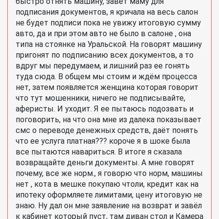
быстро отнять машину, завет маму для
подписания документов, я кричала на весь салон
не будет подписи пока не увижу итоговую сумму
авто, да и при этом авто не было в салоне , она
типа на стоянке на Уральской. На говорят машину
пригонят по подписанию всех документов, а то
вдруг мы передумаем, и лишний раз ее гонять
туда сюда. В общем мы стоим и ждём процесса
нет, затем появляется женщина которая говорит
что тут мошенники, ничего не подписывайте,
аферисты. И уходит. Я ее пытаюсь подозвать и
поговорить, на что она мне из далека показывает
смс о переводе денежных средств, даёт понять
что ее услуга платная??? короче я в шоке была
все пытаются навариться. В итоге я сказала
возвращайте деньги документы. А мне говорят
почему, все же норм., я говорю что норм, машины
нет , кота в мешке покупаю чтоли, кредит как на
ипотеку оформляете лимитами, цену итоговую не
знаю. Ну дал он мне заявление на возврат и завёл
к кабинет который пуст, там диван стол и Камера