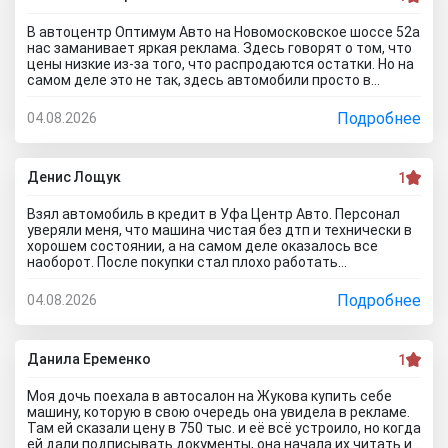
В автоцентр Оптимум Авто на Новомосковское шоссе 52а
нас заманивает яркая реклама. Здесь говорят о том, что
цены низкие из-за того, что распродаются остатки. Но на
самом деле это не так, здесь автомобили просто в
ужасном состоянии, что никакие низкие цены уже не
спасут его. Только на ремонт будет уходить очень много
Подробнее
04.08.2026
денег, проше сразу нормальное авто найти и купить, чем
с их драндулетами мучиться. Врут и про цены, они не
ниже рыночных нифига, просто это шайка перекупов...я
дом про автосалон Оптимум Авто отзывы почитал,
Денис Лощук
1
понимаю теперь как они работают.
Взял автомобиль в кредит в Уфа Центр Авто. Персонал
уверяли меня, что машина чистая без дтп и технически в
хорошем состоянии, а на самом деле оказалось все
наоборот. После покупки стал плохо работать
кондиционер. В автосервисе сказали, что не тянет
аккумулятор. Пришлось менять на новый. Через две
Подробнее
04.08.2026
недели начала глохнуть, с трудом ее завел. Повез
обратно в автосалон. Пытался сделать обмен но мне
отказали, а ремонт предложили за мой счёт.... Вот как на
самом деле работают эти аферисты с улицы маршала
Данила Еременко
1
Жукова, зря не читал отзывы об автосалоне Уфа Центр
Авто.. глядишь и не поехал бы к ним.
Моя дочь поехала в автосалон на Жукова купить себе
машину, которую в свою очередь она увидела в рекламе.
Там ей сказали цену в 750 тыс. и её всё устроило, но когда
ей дали подписывать документы, она начала их читать и