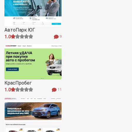
АвтоПарк ЮГ
1.0
9
КрасПробег
1.0
11