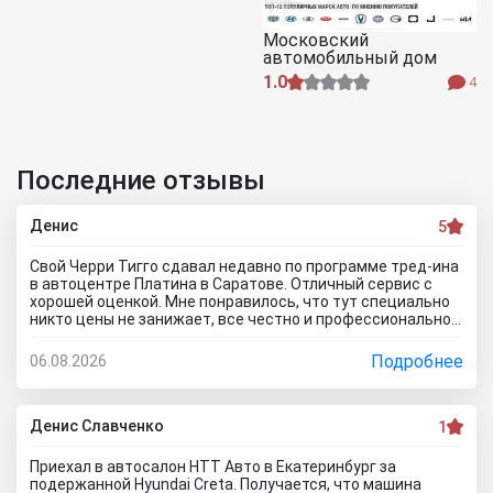
Московский
автомобильный дом
1.0
4
Последние отзывы
Денис
5
Свой Черри Тигго сдавал недавно по программе тред-ина
в автоцентре Платина в Саратове. Отличный сервис с
хорошей оценкой. Мне понравилось, что тут специально
никто цены не занижает, все честно и профессионально.
Когда нашли все проблемы и неисправности, мне сразу
предложили подготовку провести тут в салоне. Для
Подробнее
06.08.2026
клиента это важно, самому возиться не надо. Сделали
все быстро и поставили нормальную цену. Теперь буду
ждать , пока тачку продадут, не сомневаюсь , что быстро
справятся так как тут работают профессионалы.
Денис Славченко
1
Приехал в автосалон НТТ Авто в Екатеринбург за
подержанной Hyundai Creta. Получается, что машина