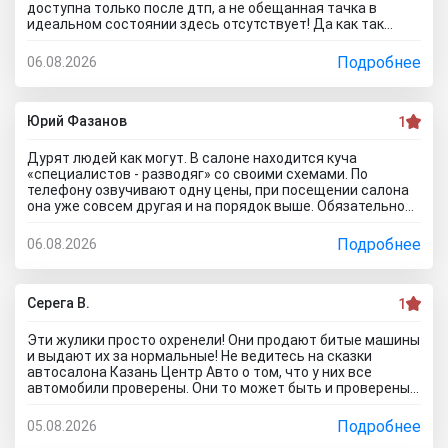
доступна только после дтп, а не обещанная тачка в
идеальном состоянии здесь отсутствует! Да как так
можно врать, я не понимаю! Сказали машина не битая,
почти не ездила! Я ушел из салона, потому что мне такой
Подробнее
06.08.2026
расклад не подходит. Битое авто я могу купить и с рук и
намного дешевле, чем тут... Сожаления только о
потерянном времени которого можно было избежать
если бы я почитал отзывы об автоцентре Нтт авто до
Юрий Фазанов
1
того как решусь на поездку к ним на ул. Селькоровская
82В.
Дурят людей как могут. В салоне находится куча
«специалистов - разводяг» со своими схемами. По
телефону озвучивают одну цены, при посещении салона
она уже совсем другая и на порядок выше. Обязательное
условие при покупке в кредит страхование жизни, каско и
соответственно цена на авто вырастет на приличную
Подробнее
06.08.2026
сумму. По телефону озвучивают каско якобы первый год в
подарок, а потом на ваше усмотрение и страхование
жизни не обязательно, если работа не связана с риском
для жизни. Автомобиль типо находится на складе.
Серега В.
1
Оформляйте, подписывайте договор, а потом вам
привезут его. Какой будет автомобиль? По отзывам об
Эти жулики просто охренели! Они продают битые машины
автосалоне Авиатор были случаи со скрученным
и выдают их за нормальные! Не ведитесь на сказки
пробегом и рядом недостатков. Народ, не тратьте время
автосалона Казань Центр Авто о том, что у них все
и деньги. Будьте бдительны! Обманщикам в карму все
автомобили проверены. Они то может быть и проверены,
равно влетит как не крути...
вот только про реальное состояние они вам не скажут! Я
тоже осматривал такой «проверенный» автомобиль.
Подробнее
05.08.2026
Оказалось, что у машины кривой кузов и плавают зазоры