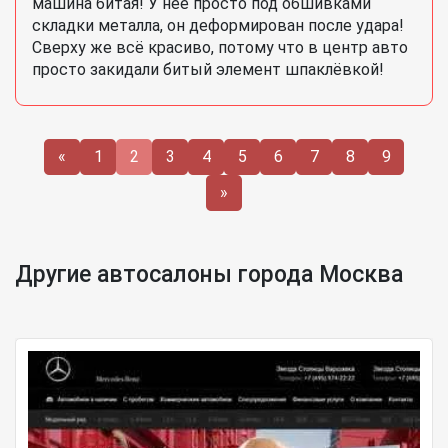
машина битая! У неё просто под обшивками
складки металла, он деформирован после удара!
Сверху же всё красиво, потому что в центр авто
просто закидали битый элемент шпаклёвкой!
«
1
2
3
4
5
6
7
8
9
»
Другие автосалоны города Москва