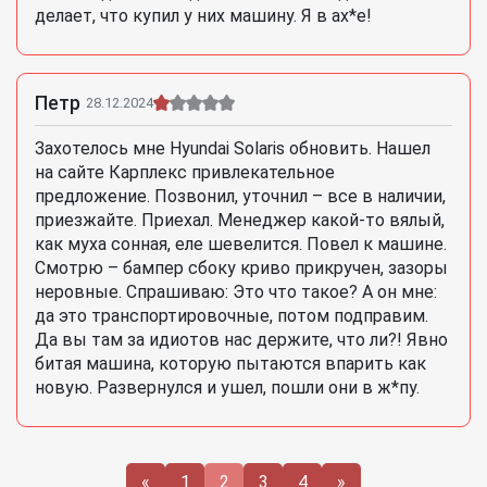
делает, что купил у них машину. Я в ах*е!
Петр
28.12.2024
Захотелось мне Hyundai Solaris обновить. Нашел
на сайте Карплекс привлекательное
предложение. Позвонил, уточнил – все в наличии,
приезжайте. Приехал. Менеджер какой-то вялый,
как муха сонная, еле шевелится. Повел к машине.
Смотрю – бампер сбоку криво прикручен, зазоры
неровные. Спрашиваю: Это что такое? А он мне:
да это транспортировочные, потом подправим.
Да вы там за идиотов нас держите, что ли?! Явно
битая машина, которую пытаются впарить как
новую. Развернулся и ушел, пошли они в ж*пу.
«
1
2
3
4
»