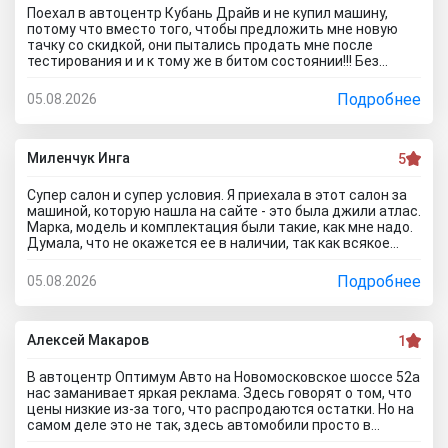
Поехал в автоцентр Кубань Драйв и не купил машину,
потому что вместо того, чтобы предложить мне новую
тачку со скидкой, они пытались продать мне после
тестирования и и к тому же в битом состоянии!!! Без
специалиста лучше здесь ничего не покупать, и он вам
скорее всего скажет, что эти машины проблемные. Так
Подробнее
05.08.2026
что не теряйте время, обратитесь к официальному
дилеру и рекламе в интернете не верьте, а то как я
прокатитесь туда сюда зря.. а стоило всего лишь про
автосалон Кубань Драйв отзывы почитать чтоб понять
Миленчук Инга
5
что с этим автодилером каши не сваришь.
Супер салон и супер условия. Я приехала в этот салон за
машиной, которую нашла на сайте - это была джили атлас.
Марка, модель и комплектация были такие, как мне надо.
Думала, что не окажется ее в наличии, так как всякое
бывает. Но она стояла и ждала меня. Менеджеры во всех
отделах работают на ура. Все мне быстро оформили. И,
Подробнее
05.08.2026
кстати, я приехала в утренние часы и мне сделали ещё
скидку дополнительную) Очень приятный бонус от
автоцентра Тула)
Алексей Макаров
1
В автоцентр Оптимум Авто на Новомосковское шоссе 52а
нас заманивает яркая реклама. Здесь говорят о том, что
цены низкие из-за того, что распродаются остатки. Но на
самом деле это не так, здесь автомобили просто в
ужасном состоянии, что никакие низкие цены уже не