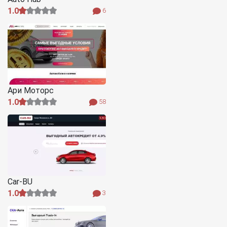
1.0
6
Ари Моторс
1.0
58
Car-BU
1.0
3