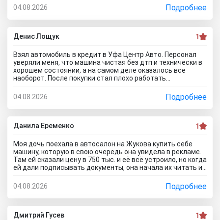
спасут его. Только на ремонт будет уходить очень много
Подробнее
04.08.2026
денег, проше сразу нормальное авто найти и купить, чем
с их драндулетами мучиться. Врут и про цены, они не
ниже рыночных нифига, просто это шайка перекупов...я
дом про автосалон Оптимум Авто отзывы почитал,
Денис Лощук
1
понимаю теперь как они работают.
Взял автомобиль в кредит в Уфа Центр Авто. Персонал
уверяли меня, что машина чистая без дтп и технически в
хорошем состоянии, а на самом деле оказалось все
наоборот. После покупки стал плохо работать
кондиционер. В автосервисе сказали, что не тянет
аккумулятор. Пришлось менять на новый. Через две
Подробнее
04.08.2026
недели начала глохнуть, с трудом ее завел. Повез
обратно в автосалон. Пытался сделать обмен но мне
отказали, а ремонт предложили за мой счёт.... Вот как на
самом деле работают эти аферисты с улицы маршала
Данила Еременко
1
Жукова, зря не читал отзывы об автосалоне Уфа Центр
Авто.. глядишь и не поехал бы к ним.
Моя дочь поехала в автосалон на Жукова купить себе
машину, которую в свою очередь она увидела в рекламе.
Там ей сказали цену в 750 тыс. и её всё устроило, но когда
ей дали подписывать документы, она начала их читать и
заметила, что стоимость машины стала намного
дороже!!! Её пытался обмануть и повезло что она это
Подробнее
04.08.2026
заметила... сама ничего предпринимать не стала, сказала
что такое бывает... а я вот теперь везде расскажу кто и
как работает!!!
Дмитрий Гусев
1