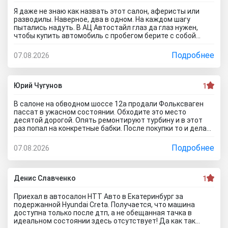
Я даже не знаю как назвать этот салон, аферисты или
разводилы. Наверное, два в одном. На каждом шагу
пытались надуть. В АЦ Автостайл глаз да глаз нужен,
чтобы купить автомобиль с пробегом берите с собой
мастера, электрика, диагноста, а еще лучше сразу всех и
еще юриста захватите. Менеджер вообще никак не давал
Подробнее
07.08.2026
осмотреть авто. Ни капот открыть, ни в салон сесть, ни
днище глянуть. Попросил документы и то вместо них
ксерокопии принес. Мне даже смешно стало. Может по
картинкам тачку выбирать будем? Как я его не убеждал,
Юрий Чугунов
1
все равно без договора не дал смотреть. Я, конечно,
настаивать больше не стал, но очень интересно было, а
В салоне на обводном шоссе 12а продали Фольксваген
если бы я 5 тачек осмотреть захотел, на все 5 договора
пассат в ужасном состоянии. Обходите это место
бы писали? Бред полнейший..хорошо что в Челябинске
десятой дорогой. Опять ремонтируют турбину и в этот
есть куча других автосалонов и этот с лживый автоцентр
раз попал на конкретные бабки. После покупки то и делаю,
можно спокойно объехать стороной.
что занимаюсь ремонтом авто. Менеджер т**рь уверял
что все с машиной идеально, а сейчас ничего не могу
Подробнее
07.08.2026
сделать по гарантийному ремонту. Аферисты хреновы! Я
когда спрашивают где купить автомобиль в Тольятти
говорю - где угодно но не в автосалоне М-Авто!
Денис Славченко
1
Приехал в автосалон НТТ Авто в Екатеринбург за
подержанной Hyundai Creta. Получается, что машина
доступна только после дтп, а не обещанная тачка в
идеальном состоянии здесь отсутствует! Да как так