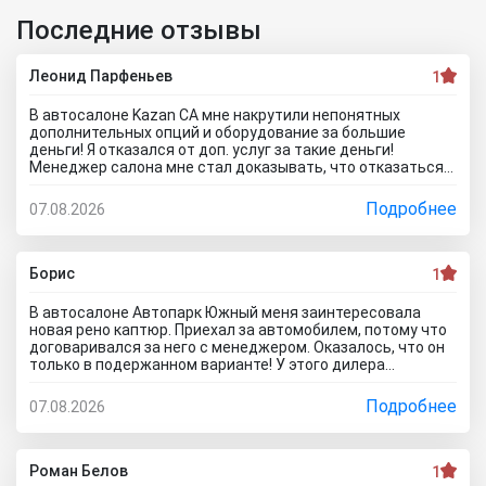
Последние отзывы
Леонид Парфеньев
1
В автосалоне Kazan CA мне накрутили непонятных
дополнительных опций и оборудование за большие
деньги! Я отказался от доп. услуг за такие деньги!
Менеджер салона мне стал доказывать, что отказаться
от допов не выйдет! Ну и что за жесть вообще здесь
происходит?! Отчего это невозможно? это развод и
Подробнее
07.08.2026
кидалово! Оставил салон без автомобиля, потому что не
хотел его приобретать с допами за большие деньги да и
вам не советую!
Борис
1
В автосалоне Автопарк Южный меня заинтересовала
новая рено каптюр. Приехал за автомобилем, потому что
договаривался за него с менеджером. Оказалось, что он
только в подержанном варианте! У этого дилера
обманули меня с наличием нового авто! Кидалово! Не
советовал бы вам приезжать в этот автоцентр на
Подробнее
07.08.2026
Гражданскую 1Д в Ставрополь, потому что это наглый
обман! Они только на сайте большой автосалон с
шикарными ценами, на деле мелкая шарашка разводящая
покупателей.
Роман Белов
1