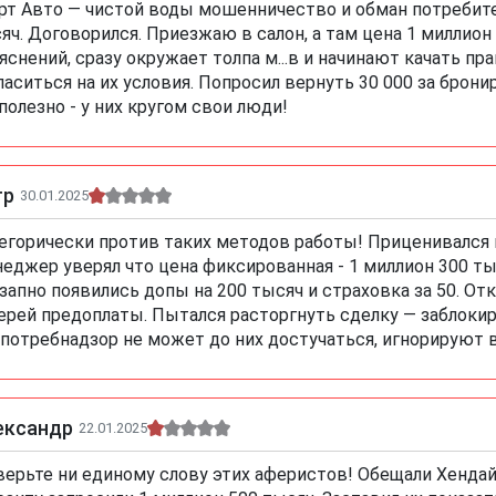
рт Авто — чистой воды мошенничество и обман потребит
яч. Договорился. Приезжаю в салон, а там цена 1 миллион
яснений, сразу окружает толпа м...в и начинают качать пр
ласиться на их условия. Попросил вернуть 30 000 за бронир
полезно - у них кругом свои люди!
тр
30.01.2025
егорически против таких методов работы! Приценивался к
еджер уверял что цена фиксированная - 1 миллион 300 ты
запно появились допы на 200 тысяч и страховка за 50. От
ерей предоплаты. Пытался расторгнуть сделку — заблокир
потребнадзор не может до них достучаться, игнорируют в
ександр
22.01.2025
верьте ни единому слову этих аферистов! Обещали Хендай 