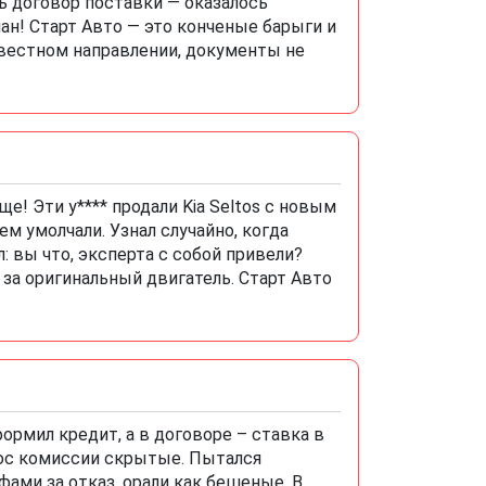
ть договор поставки — оказалось
ан! Старт Авто — это конченые барыги и
звестном направлении, документы не
е! Эти у**** продали Kia Seltos с новым
м умолчали. Узнал случайно, когда
л: вы что, эксперта с собой привели?
 за оригинальный двигатель. Старт Авто
формил кредит, а в договоре – ставка в
люс комиссии скрытые. Пытался
фами за отказ, орали как бешеные. В