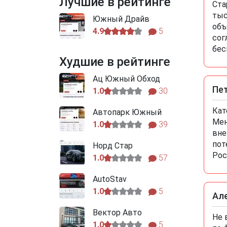
Лучшие в рейтинге
Ста
тыс
Южный Драйв
объ
4.9
5
сог
бес
Худшие в рейтинге
Ац Южный Обход
Пе
1.0
30
Кат
Автопарк Южный
Мен
1.0
39
вне
пот
Норд Стар
Рос
1.0
57
AutoStav
1.0
5
Ал
Вектор Авто
Не 
1.0
5