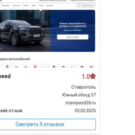
peed
1.0
Ац Став
Ставрополь
Город
Южный обход 57
Адрес
stavspeed26.ru
Сайт
ний отзыв
03.02.2025
Последни
Смотреть 5 отзывов