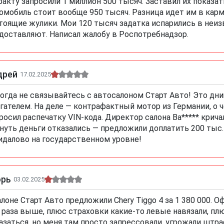
факту запросили 1 миллион 500 тысяч. Заставил их показа
омобиль стоит вообще 950 тысяч. Разница идет им в карм
тоящие жулики. Мои 120 тысяч задатка испарились в неи
доставляют. Написал жалобу в Роспотребнадзор.
дрей
17.02.2025
огда не связывайтесь с автосалоном Старт Авто! Это днищ
гателем. На деле — контрафактный мотор из Германии, о че
росил распечатку VIN-кода. Директор салона Ва***** крича
нуть деньги отказались — предложили доплатить 200 тыс.
идалово на государственном уровне!
орь
03.02.2025
алоне Старт Авто предложили Chery Tiggo 4 за 1 380 000. О
 раза выше, плюс страховки какие-то левые навязали, п
азаться, но меня там просто запрессовали, угрожали штра