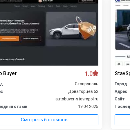
o Buyer
1.0
StavS
од
Ставрополь
Город
ес
Доваторцев 62
Адрес
т
autobuyer-stavropol.ru
Сайт
ледний отзыв
19.04.2025
Послед
Смотреть 6 отзывов