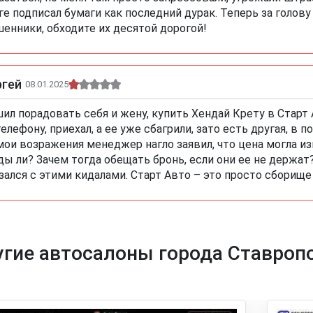
ге подписал бумаги как последний дурак. Теперь за голов
енники, обходите их десятой дорогой!
ргей
08.01.2025
ил порадовать себя и жену, купить Хендай Крету в Старт
телефону, приехал, а ее уже сбагрили, зато есть другая, в
мои возражения менеджер нагло заявил, что цена могла изм
ды ли? Зачем тогда обещать бронь, если они ее не держат? 
зался с этими кидалами. Старт Авто – это просто сборищ
гие автосалоны города Ставроп