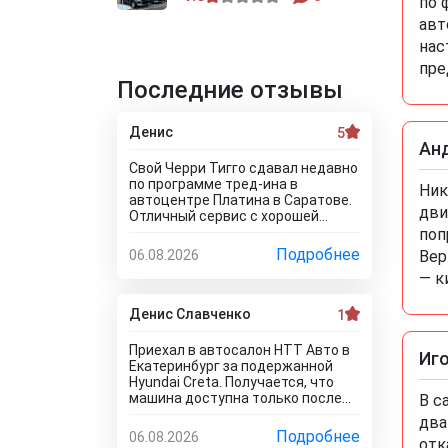
по 
авт
нас
пре
Последние отзывы
Денис
5
Ан
Свой Черри Тигго сдавал недавно
по программе тред-ина в
Ник
автоцентре Платина в Саратове.
дви
Отличный сервис с хорошей
оценкой. Мне понравилось, что
поп
тут специально никто цены не
Подробнее
06.08.2026
Вер
занижает, все честно и
— к
профессионально. Когда нашли
все проблемы и неисправности,
мне сразу предложили
Денис Славченко
1
подготовку провести тут в
салоне. Для клиента это важно,
Приехал в автосалон НТТ Авто в
Иг
самому возиться не надо.
Екатеринбург за подержанной
Сделали все быстро и поставили
Hyundai Creta. Получается, что
нормальную цену. Теперь буду
машина доступна только после
В с
ждать , пока тачку продадут, не
дтп, а не обещанная тачка в
два
сомневаюсь , что быстро
идеальном состоянии здесь
Подробнее
06.08.2026
справятся так как тут работают
отк
отсутствует! Да как так можно