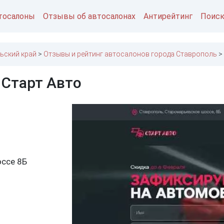
тосалоны
Отзывы об автосалонах
Антирейтинг
Поис
ьский край
Отзывы и рейтинг автосалонов города Ставрополь
 Старт Авто
ссе 8Б