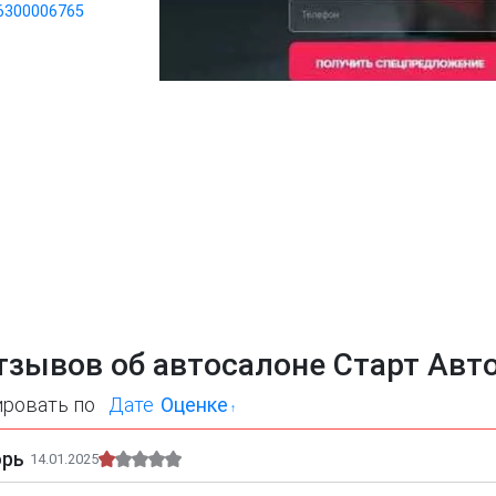
6300006765
тзывов об автосалоне Старт Авт
ировать по
Дате
Оценке
орь
14.01.2025