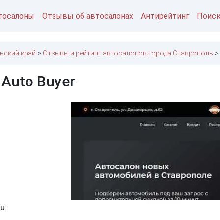
тосалоны
Отзывы об автосалонах
Антирейтинг
Поис
ьский край
Отзывы и рейтинг автосалонов города Ставрополь
Auto Buyer
ru