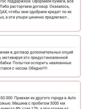
 с гос поддержкой. Оформили бумаги, все
 Либо расторгаем договор. Оказалось,
, чтобы мне одобрили кредит по их
, а эти упыри цинично предлагают...
ючении в договор дополнительных опций
ей, мотивируя это предустановленной
а бабки. Попытки оспорить навязанные
тался с носом. Обидно!!!!
50 000. Приехал из другого города в Auto
ь ложью. Машина с пробегом 3000 км
 вместо 8% стал 17%, а при отказе от