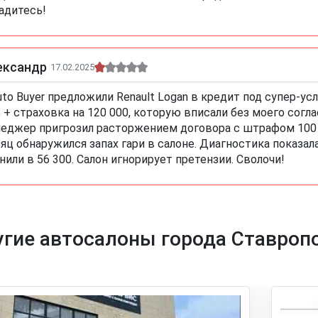
адитесь!
ександр
17.02.2025
uto Buyer предложили Renault Logan в кредит под супер-ус
 + страховка на 120 000, которую вписали без моего согла
еджер пригрозил расторжением договора с штрафом 100 0
яц обнаружился запах гари в салоне. Диагностика показа
нили в 56 300. Салон игнорирует претензии. Сволочи!
гие автосалоны города Ставроп