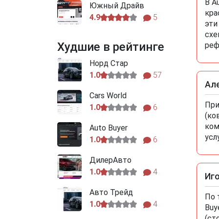
В A
Южный Драйв
кра
4.9
5
эти
схе
Худшие в рейтинге
реф
Норд Стар
1.0
57
Ал
Cars World
При
1.0
6
(ко
ком
Auto Buyer
усл
1.0
6
ДилерАвто
1.0
4
Иг
Авто Трейд
По 
1.0
4
Buy
(ст