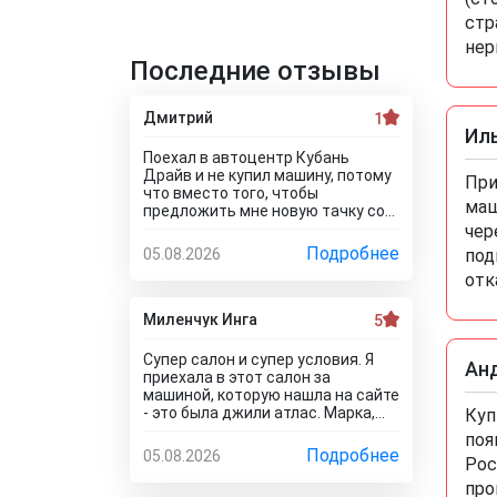
стр
нер
Последние отзывы
Дмитрий
1
Ил
Поехал в автоцентр Кубань
Драйв и не купил машину, потому
При
что вместо того, чтобы
маш
предложить мне новую тачку со
скидкой, они пытались продать
чер
мне после тестирования и и к
Подробнее
05.08.2026
под
тому же в битом состоянии!!! Без
отк
специалиста лучше здесь ничего
не покупать, и он вам скорее
всего скажет, что эти машины
Миленчук Инга
5
проблемные. Так что не теряйте
время, обратитесь к
Супер салон и супер условия. Я
Ан
официальному дилеру и рекламе
приехала в этот салон за
в интернете не верьте, а то как я
машиной, которую нашла на сайте
прокатитесь туда сюда зря.. а
- это была джили атлас. Марка,
Куп
стоило всего лишь про автосалон
модель и комплектация были
поя
Кубань Драйв отзывы почитать
такие, как мне надо. Думала, что
Подробнее
05.08.2026
чтоб понять что с этим
Рос
не окажется ее в наличии, так как
автодилером каши не сваришь.
всякое бывает. Но она стояла и
про