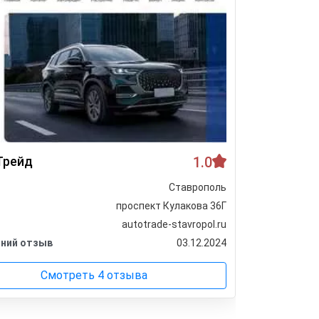
Трейд
1.0
Старт А
Ставрополь
Город
проспект Кулакова 36Г
Адрес
autotrade-stavropol.ru
Сайт
ний отзыв
03.12.2024
Последни
Смотреть 4 отзыва