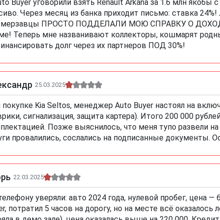
uto Buyer уговорили взять Renault Arkana за 1.6 млн якобы
сиво. Через месяц из банка приходит письмо: ставка 24%!
 мерзавцы ПРОСТО ПОДДЕЛАЛИ МОЮ СПРАВКУ О ДОХОДАХ
ме! Теперь мне названивают коллекторы, кошмарят родных
инансировать долг через их партнеров ПОД 30%!
ександр
25.03.2025
 покупке Kia Seltos, менеджер Auto Buyer настоял на вкл
врики, сигнализация, защита картера). Итого 200 000 рубл
плектацией. Позже выяснилось, что меня тупо развели н
уги провалились, сослались на подписанные документы. Ос
орь
22.03.2025
телефону уверяли: авто 2024 года, нулевой пробег, цена — 6
er, потратил 5 часов на дорогу, но на месте всё оказалос
ояла в демо зале), цена оказалась выше на 220 000. Кредит