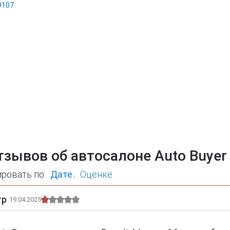
9107
тзывов об автосалоне Auto Buyer
ировать по
Дате
Оценке
тр
19.04.2025