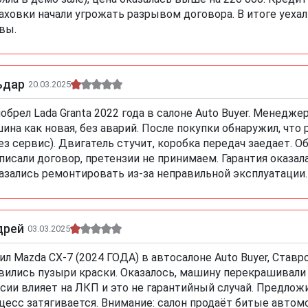
аховки начали угрожать разрывом договора. В итоге уехал 
вы.
ьдар
20.03.2025
обрел Lada Granta 2022 года в салоне Auto Buyer. Менеджер
ина как новая, без аварий. После покупки обнаружил, что 
ез сервис). Двигатель стучит, коробка передач заедает. О
писали договор, претензии не принимаем. Гарантия оказала
азались ремонтировать из-за неправильной эксплуатации. 
дрей
03.03.2025
ил Mazda CX-7 (2024 ГОДА) в автосалоне Auto Buyer, Ставр
вились пузыри краски. Оказалось, машину перекрашивали 
сии влияет на ЛКП и это не гарантийный случай. Предложил
цесс затягивается. Внимание: салон продаёт битые автом