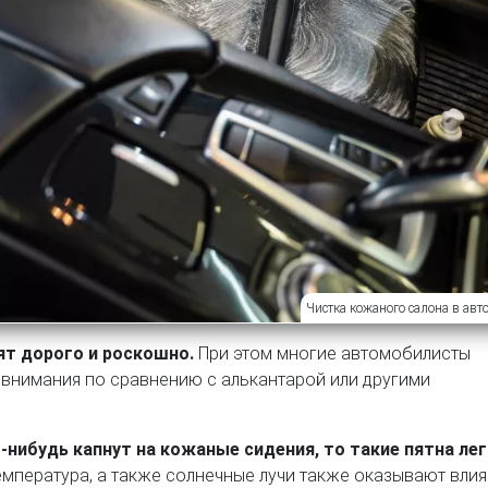
Чистка кожаного салона в авт
т дорого и роскошно.
При этом многие автомобилисты
 внимания по сравнению с алькантарой или другими
-нибудь капнут на кожаные сидения, то такие пятна лег
температура, а также солнечные лучи также оказывают вли