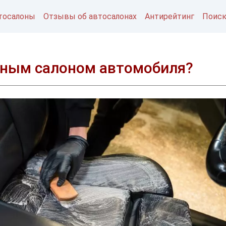
тосалоны
Отзывы об автосалонах
Антирейтинг
Поис
аным салоном автомобиля?