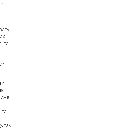
жет
вать
лах
, то
ия
ти.
на
 уже
 то
, так