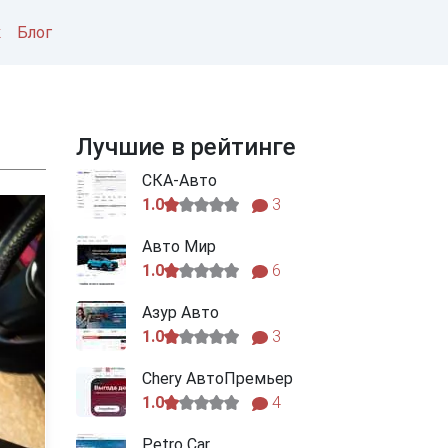
к
Блог
Лучшие в рейтинге
СКА-Авто
1.0
3
Авто Мир
1.0
6
Азур Авто
1.0
3
Chery АвтоПремьер
1.0
4
Petro Car