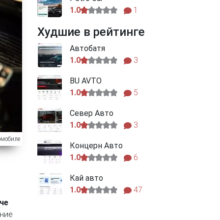
1.0
1
Худшие в рейтинге
Автобатя
1.0
3
BU AVTO
1.0
5
Север Авто
1.0
3
омобиле
Концерн Авто
1.0
6
Кай авто
1.0
47
че
яние