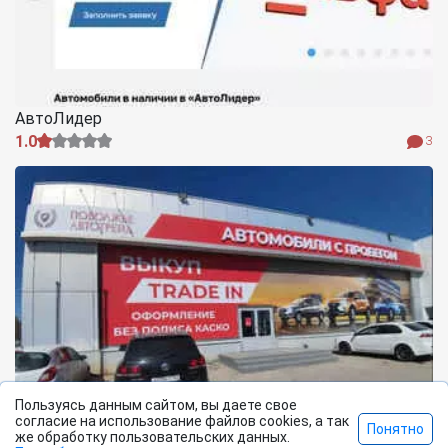
АвтоЛидер
1.0
3
Пользуясь данным сайтом, вы даете свое
согласие на использование файлов cookies, а так
Понятно
2026 Все права защищены. |
Политика
©
же обработку пользовательских данных.
Поволжье Автотрейд