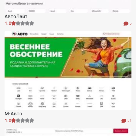
АвтоЛайт
1.0
5
М-Авто
1.0
51