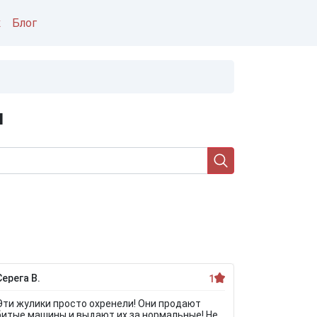
к
Блог
и
Серега В.
Рома
1
Эти жулики просто охренели! Они продают
Наш визит
битые машины и выдают их за нормальные! Не
больше на