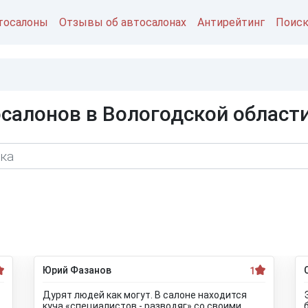
тосалоны
Отзывы об автосалонах
Антирейтинг
Поис
салонов в Вологодской област
Юрий Фазанов
1
Дурят людей как могут. В салоне находится
куча «специалистов - разводяг» со своими