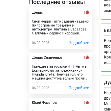
Последние отзывы
нов
зна
Денис
5
Свой Черри Тигго сдавал недавно
по программе тред-ина в
автоцентре Платина в Саратове.
Вл
Отличный сервис с хорошей
оценкой. Мне понравилось, что
Бер
тут специально никто цены не
Подробнее
06.08.2026
занижает, все честно и
про
профессионально. Когда нашли
орг
все проблемы и неисправности,
Кре
мне сразу предложили
Денис Славченко
1
подготовку провести тут в
вещ
салоне. Для клиента это важно,
Приехал в автосалон НТТ Авто в
самому возиться не надо.
Екатеринбург за подержанной
Сделали все быстро и поставили
Hyundai Creta. Получается, что
нормальную цену. Теперь буду
машина доступна только после
ждать , пока тачку продадут, не
Ду
дтп, а не обещанная тачка в
сомневаюсь , что быстро
идеальном состоянии здесь
Подробнее
06.08.2026
справятся так как тут работают
отсутствует! Да как так можно
На 
профессионалы.
врать, я не понимаю! Сказали
дру
машина не битая, почти не
ездила! Я ушел из салона, потому
Юрий Фазанов
1
Мен
что мне такой расклад не
хав
подходит. Битое авто я могу