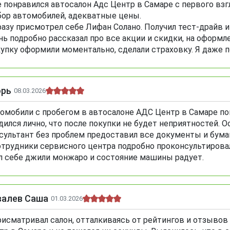
 понравился автосалон Адс Центр в Самаре с первого вз
ор автомобилей, адекватные цены.
разу присмотрел себе Лифан Солано. Получил тест-драйв
нь подробно рассказал про все акции и скидки, на оформл
упку оформили моментально, сделали страховку. Я даже п
орь
08.03.2026
омобили с пробегом в автосалоне АДС Центр в Самаре по
дился лично, что после покупки не будет неприятностей. 
сультант без проблем предоставил все документы и бума
отрудники сервисного центра подробно проконсультировали
л себе джили монжаро и состояние машины радует.
валев Саша
01.03.2026
рисматривал салон, отталкиваясь от рейтингов и отзывов