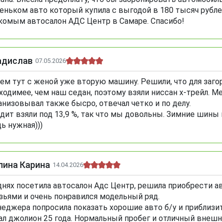
еньком авто который купила с выгодой в 180 тысяч рубл
комым автосалон АДС Центр в Самаре. Спасибо!
адислав
07.05.2026
ем тут с женой уже вторую машину. Решили, что для заго
ходимее, чем наш седан, поэтому взяли ниссан х-трейл. М
анизовывал также бысро, отвечал четко и по делу.
дит взяли под 13,9 %, так что мы довольны. Зимние шины 
ь нужная)))
лина Карина
14.04.2026
днях посетила автосалон Адс Центр, решила приобрести а
зьями и очень понравился модельный ряд.
еджера попросила показать хорошие авто б/у и приблизи
ал джолион 25 года. Нормальный пробег и отличный внешн