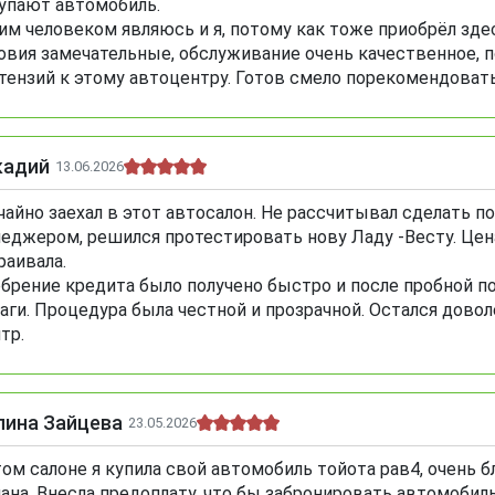
упают автомобиль.
им человеком являюсь и я, потому как тоже приобрёл здес
овия замечательные, обслуживание очень качественное, п
тензий к этому автоцентру. Готов смело порекомендова
кадий
13.06.2026
чайно заехал в этот автосалон. Не рассчитывал сделать п
еджером, решился протестировать нову Ладу -Весту. Цен
раивала.
брение кредита было получено быстро и после пробной п
аги. Процедура была честной и прозрачной. Остался дово
тр.
лина Зайцева
23.05.2026
том салоне я купила свой автомобиль тойота рав4, очень б
ана. Внесла предоплату, что бы забронировать автомобиль,