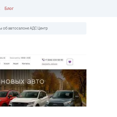
к
Блог
ы об автосалоне АДС Центр