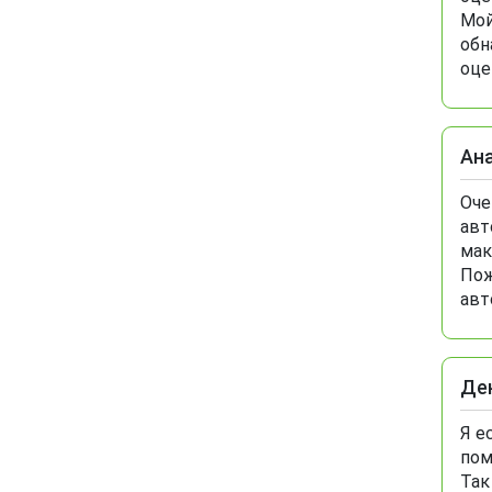
Мой
обн
оце
Ан
Оче
авт
мак
Пож
авт
Де
Я е
пом
Так