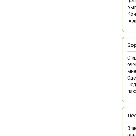
цен
выг
Кон
под
Бо
С к
оче
мне
Сде
Под
плю
Ле
В а
оце