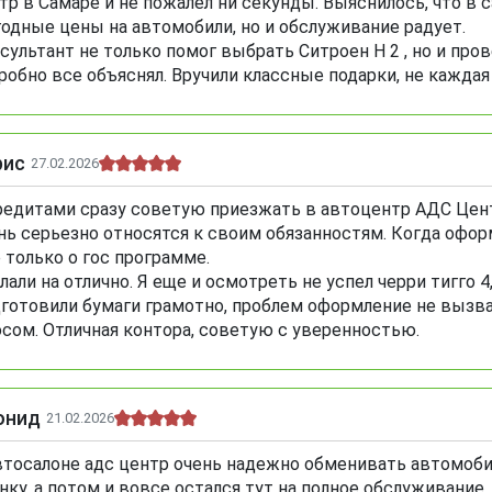
тр в Самаре и не пожалел ни секунды. Выяснилось, что в 
одные цены на автомобили, но и обслуживание радует.
сультант не только помог выбрать Ситроен Н 2 , но и пр
робно все объяснял. Вручили классные подарки, не кажда
рис
27.02.2026
редитами сразу советую приезжать в автоцентр АДС Цент
нь серьезно относятся к своим обязанностям. Когда оформ
 только о гос программе.
лали на отлично. Я еще и осмотреть не успел черри тигго 4
готовили бумаги грамотно, проблем оформление не вызвал
сом. Отличная контора, советую с уверенностью.
онид
21.02.2026
втосалоне адс центр очень надежно обменивать автомобил
нку, а потом и вовсе остался тут на полное обслуживание.