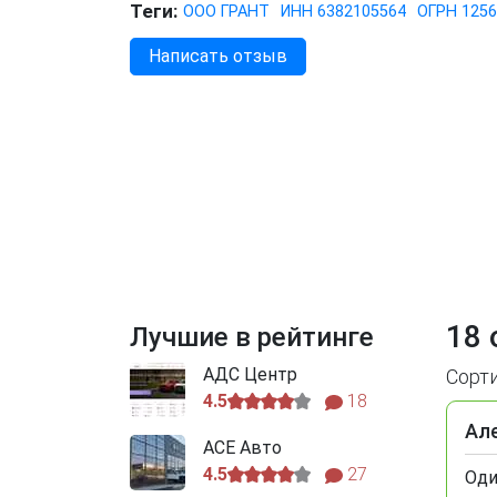
Теги:
ООО ГРАНТ
ИНН 6382105564
ОГРН 1256
Написать отзыв
18 
Лучшие в рейтинге
АДС Центр
Сорт
4.5
18
Ал
АСЕ Авто
4.5
27
Оди