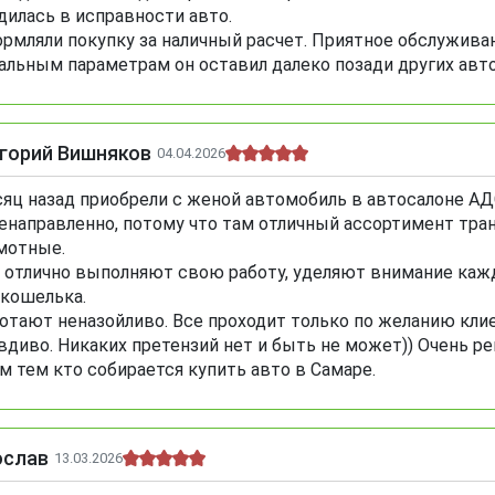
дилась в исправности авто.
рмляли покупку за наличный расчет. Приятное обслуживан
альным параметрам он оставил далеко позади других авт
игорий Вишняков
04.04.2026
яц назад приобрели с женой автомобиль в автосалоне АДС
енаправленно, потому что там отличный ассортимент тр
мотные.
 отлично выполняют свою работу, уделяют внимание каж
 кошелька.
отают неназойливо. Все проходит только по желанию кли
вдиво. Никаких претензий нет и быть не может)) Очень 
м тем кто собирается купить авто в Самаре.
ослав
13.03.2026