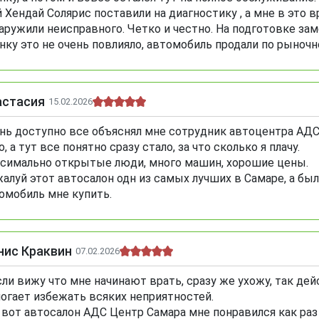
 Хендай Солярис поставили на диагностику , а мне в это 
аружили неисправного. Четко и честно. На подготовке зам
нку это не очень повлияло, автомобиль продали по рыночн
астасия
15.02.2026
нь доступно все объяснял мне сотрудник автоцентра АДС 
о, а тут все понятно сразу стало, за что сколько я плачу.
симально открытые люди, много машин, хорошие цены.
алуй этот автосалон одн из самых лучших в Самаре, а была
омобиль мне купить.
нис Краквин
07.02.2026
сли вижу что мне начинают врать, сразу же ухожу, так де
огает избежать всяких неприятностей.
 вот автосалон АДС Центр Самара мне понравился как раз