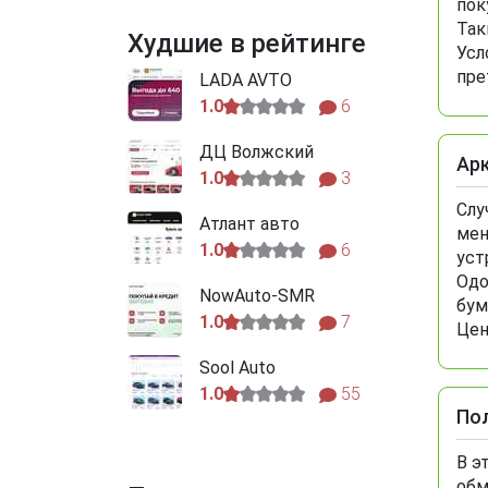
пок
Так
Худшие в рейтинге
Усл
пре
LADA AVTO
1.0
6
ДЦ Волжский
Ар
1.0
3
Слу
Атлант авто
мен
1.0
6
уст
Одо
NowAuto-SMR
бум
1.0
7
Цен
Sool Auto
1.0
55
По
В э
обм