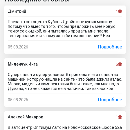
Дмитрий
1
Поехал в автоцентр Кубань Драйв и не купил машину,
потому что вместо того, чтобы предложить мне новую
тачку со скидкой, они пытались продать мне после
тестирования и и к тому же в битом состоянии!!! Без
специалиста лучше здесь ничего не покупать, и он вам
скорее всего скажет, что эти машины проблемные. Так
Подробнее
05.08.2026
что не теряйте время, обратитесь к официальному
дилеру и рекламе в интернете не верьте, а то как я
прокатитесь туда сюда зря.. а стоило всего лишь про
автосалон Кубань Драйв отзывы почитать чтоб понять
Миленчук Инга
5
что с этим автодилером каши не сваришь.
Супер салон и супер условия. Я приехала в этот салон за
машиной, которую нашла на сайте - это была джили атлас.
Марка, модель и комплектация были такие, как мне надо.
Думала, что не окажется ее в наличии, так как всякое
бывает. Но она стояла и ждала меня. Менеджеры во всех
отделах работают на ура. Все мне быстро оформили. И,
Подробнее
05.08.2026
кстати, я приехала в утренние часы и мне сделали ещё
скидку дополнительную) Очень приятный бонус от
автоцентра Тула)
Алексей Макаров
1
В автоцентр Оптимум Авто на Новомосковское шоссе 52а