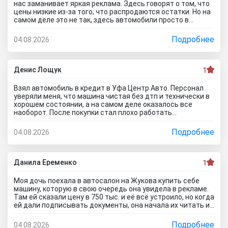
нас заманивает яркая реклама. Здесь говорят о том, что
цены низкие из-за того, что распродаются остатки. Но на
самом деле это не так, здесь автомобили просто в
ужасном состоянии, что никакие низкие цены уже не
спасут его. Только на ремонт будет уходить очень много
Подробнее
04.08.2026
денег, проше сразу нормальное авто найти и купить, чем
с их драндулетами мучиться. Врут и про цены, они не
ниже рыночных нифига, просто это шайка перекупов...я
дом про автосалон Оптимум Авто отзывы почитал,
Денис Лощук
1
понимаю теперь как они работают.
Взял автомобиль в кредит в Уфа Центр Авто. Персонал
уверяли меня, что машина чистая без дтп и технически в
хорошем состоянии, а на самом деле оказалось все
наоборот. После покупки стал плохо работать
кондиционер. В автосервисе сказали, что не тянет
аккумулятор. Пришлось менять на новый. Через две
Подробнее
04.08.2026
недели начала глохнуть, с трудом ее завел. Повез
обратно в автосалон. Пытался сделать обмен но мне
отказали, а ремонт предложили за мой счёт.... Вот как на
самом деле работают эти аферисты с улицы маршала
Данила Еременко
1
Жукова, зря не читал отзывы об автосалоне Уфа Центр
Авто.. глядишь и не поехал бы к ним.
Моя дочь поехала в автосалон на Жукова купить себе
машину, которую в свою очередь она увидела в рекламе.
Там ей сказали цену в 750 тыс. и её всё устроило, но когда
ей дали подписывать документы, она начала их читать и
заметила, что стоимость машины стала намного
дороже!!! Её пытался обмануть и повезло что она это
Подробнее
04.08.2026