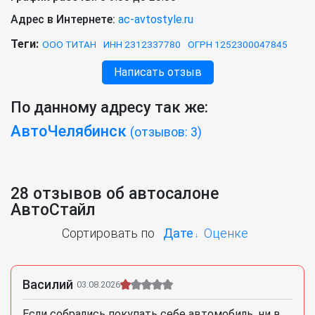
Адрес в Интернете:
ac-avtostyle.ru
Теги:
ООО ТИТАН
ИНН 2312337780
ОГРН 1252300047845
Написать отзыв
По данному адресу так же:
АвтоЧелябинск
(отзывов: 3)
28 отзывов об автосалоне
АвтоСтайл
Сортировать по
Дате
Оценке
Василий
03.08.2026
Если собрались покупать себе автомобиль, ни в