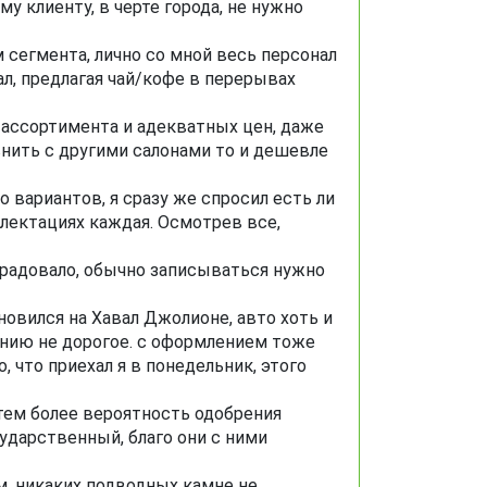
 клиенту, в черте города, не нужно
 сегмента, лично со мной весь персонал
л, предлагая чай/кофе в перерывах
я ассортимента и адекватных цен, даже
авнить с другими салонами то и дешевле
 вариантов, я сразу же спросил есть ли
плектациях каждая. Осмотрев все,
порадовало, обычно записываться нужно
новился на Хавал Джолионе, авто хоть и
ванию не дорогое. с оформлением тоже
, что приехал я в понедельник, этого
тем более вероятность одобрения
ударственный, благо они с ними
м, никаких подводных камне не