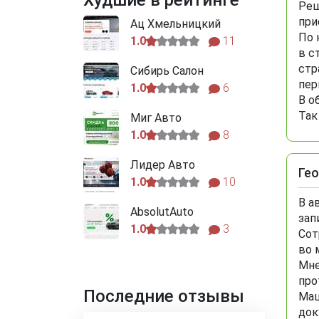
Худшие в рейтинге
Реш
при
Ац Хмельницкий
По 
1.0
11
в с
стр
Сибирь Салон
пер
1.0
6
В о
Так
Миг Авто
1.0
8
Лидер Авто
Гео
1.0
10
В а
AbsolutAuto
зап
1.0
3
Сот
во 
Мне
про
Последние отзывы
Маш
док