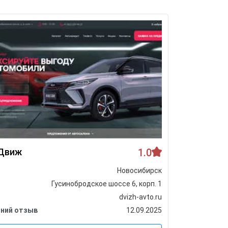
Движ
1.0
Ац Фрун
Новосибирск
Город
Гусинобродское шоссе 6, корп. 1
Адрес
dvizh-avto.ru
Сайт
ний отзыв
12.09.2025
Последни