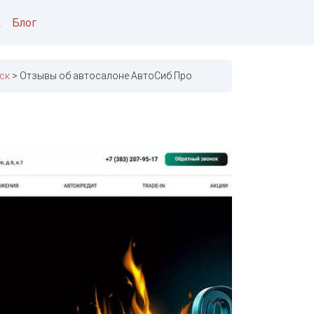
к
Блог
ск
Отзывы об автосалоне АвтоСиб Про