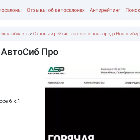
тосалоны
Отзывы об автосалонах
Антирейтинг
Поис
ская область
Отзывы и рейтинг автосалонов города Новосибир
 АвтоСиб Про
се 6 к.1