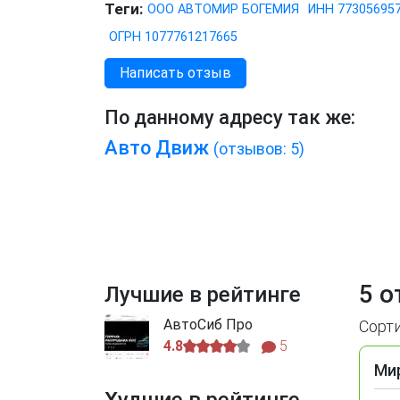
Теги:
ООО АВТОМИР БОГЕМИЯ
ИНН 77305695
ОГРН 1077761217665
Написать отзыв
По данному адресу так же:
Авто Движ
(отзывов: 5)
5 о
Лучшие в рейтинге
АвтоСиб Про
Сорт
4.8
5
Ми