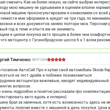
ил сменить Киа на более новую, на сайте выбрал интере
езду мою машину не удешевили и оценили вполне нормал
новой машине проконсультировали и ознакомили со всей 
тоимости мне оформили в кредит на три года, по миним
аховки и всех документов заняло полтора часа. Персонал 
вый год в теме и опыта им не занимать.
бщем и целом покупка авто прошла в более чем комфортны
 что автоцентр с Гусинобродское шоссе 6 к.1 всем реко
ргий Тимченко
08.07.2026
втосалоне АвтоСиб Про я купил свой автомобиль Skoda Rap
исаться на тест-драйв и поближе познакомиться.
рудники автоцентра вежливые, находят индивидуальный п
многих вопросах.
 очень подролбно и понятно рассказали про комплектацию
тестировать авто вдоль и поперек)
ину брал за наличные, хотя есть возможность здесь на 
ументы получил вместе с машиной в день покупки. Цена а