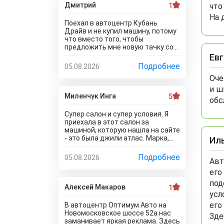
Дмитрий
1
что
На 
Поехал в автоцентр Кубань
Драйв и не купил машину, потому
что вместо того, чтобы
предложить мне новую тачку со
скидкой, они пытались продать
Ев
мне после тестирования и и к
Подробнее
05.08.2026
тому же в битом состоянии!!! Без
Оче
специалиста лучше здесь ничего
не покупать, и он вам скорее
и ш
всего скажет, что эти машины
Миленчук Инга
5
обс
проблемные. Так что не теряйте
время, обратитесь к
Супер салон и супер условия. Я
официальному дилеру и рекламе
приехала в этот салон за
в интернете не верьте, а то как я
машиной, которую нашла на сайте
прокатитесь туда сюда зря.. а
- это была джили атлас. Марка,
Ил
стоило всего лишь про автосалон
модель и комплектация были
Кубань Драйв отзывы почитать
такие, как мне надо. Думала, что
Подробнее
05.08.2026
чтоб понять что с этим
Авт
не окажется ее в наличии, так как
автодилером каши не сваришь.
всякое бывает. Но она стояла и
его
ждала меня. Менеджеры во всех
под
отделах работают на ура. Все мне
Алексей Макаров
1
усл
быстро оформили. И, кстати, я
приехала в утренние часы и мне
его
В автоцентр Оптимум Авто на
сделали ещё скидку
Новомосковское шоссе 52а нас
Зде
дополнительную) Очень
заманивает яркая реклама. Здесь