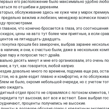
первых его расположение было максимально удобно любому
каться по отшибам и деревням.
вторых, обслуживание здесь не хуже чем у марок премиум
 предельно вежлив и любезен, менеджер всячески помога
ду просмотрами.
и главное, что конечно бросается в глаза, это соотношени
 скидок, цены на авто тут более чем приятные, а если ср
центов на пятнадцать-двадцать.
 покупка прошла без заморочек, выбрав заранее несколько
 в наличии, и они, к счастью были, даже в нескольких ком
рал пару и попросил тест-драйв.
вально десять минут и мне его организовали, это очень 
анее, а тут, как говорится, любой каприз.
ездив довольно много по времени, подумав еще раз, оста
стое, но в деле ездит плавно и комфортно, и по обслужи
блем не было, окромя небольшой очереди, но с учетом того
ило ожидать.
дитный отдел просто не справлялся с потоком клиентов, 
окредита тут высокая, вот все и встают. Банк выбрал гос
рудничают, проценты получились не высокие.
 пункты в договоре обсудил сразу с кредитным эксперто