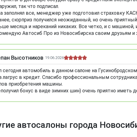
аружил, так что подписал.
а заполнял все, менеджер уже подготовил страховку КАСКО
анее, сюрприз получился неожиданный, но очень приятный
ьше месяца и нареканий никаких. Все четко, и с машиной, 
омендую Автосиб Про из Новосибирска своим друзьям и
епан Высотников
19.06.2026
л сегодня автомобиль в данном салоне на Гусинобродском 
а лагрус в кредит. Спасибо профессиональным сотрудника
пов приобретения машины.
получил бонус в виде зимних шин) очень приятно иметь д
гие автосалоны города Новосиб