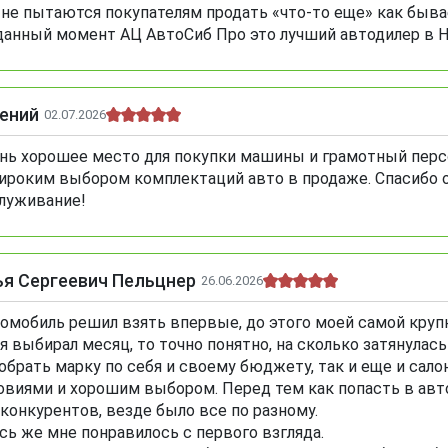
 не пытаются покупателям продать «что-то еще» как бывае
данный момент АЦ АвтоСиб Про это лучший автодилер в 
гений
02.07.2026
нь хорошее место для покупки машины и грамотный персо
ироким выбором комплектаций авто в продаже. Спасибо о
луживание!
ья Сергеевич Пельцнер
26.06.2026
омобиль решил взять впервые, до этого моей самой крупн
 я выбирал месяц, то точно понятно, на сколько затянулас
обрать марку по себя и своему бюджету, так и еще и са
овиями и хорошим выбором. Перед тем как попасть в авто
 конкурентов, везде было все по разному.
сь же мне понравилось с первого взгляда.