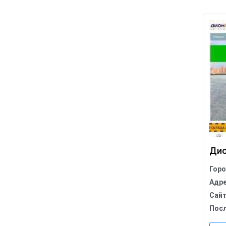
Дио
Гор
Адр
Сай
Пос