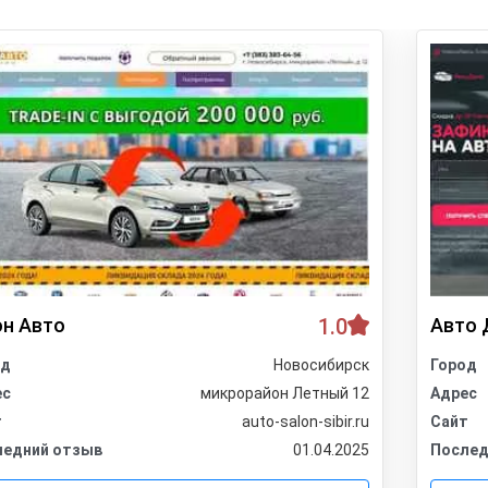
н Авто
1.0
Авто 
од
Новосибирск
Город
ес
микрорайон Летный 12
Адрес
т
auto-salon-sibir.ru
Сайт
ледний отзыв
01.04.2025
Послед