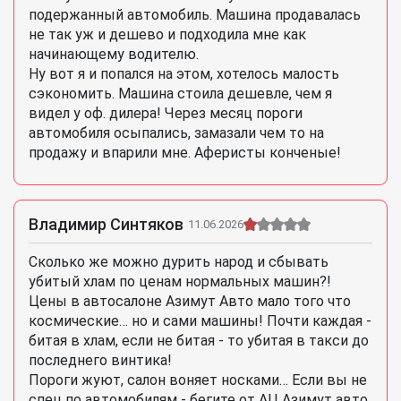
подержанный автомобиль. Машина продавалась
не так уж и дешево и подходила мне как
начинающему водителю.
Ну вот я и попался на этом, хотелось малость
сэкономить. Машина стоила дешевле, чем я
видел у оф. дилера! Через месяц пороги
автомобиля осыпались, замазали чем то на
продажу и впарили мне. Аферисты конченые!
Владимир Синтяков
11.06.2026
Сколько же можно дурить народ и сбывать
убитый хлам по ценам нормальных машин?!
Цены в автосалоне Азимут Авто мало того что
космические… но и сами машины! Почти каждая -
битая в хлам, если не битая - то убитая в такси до
последнего винтика!
Пороги жуют, салон воняет носками… Если вы не
спец по автомобилям - бегите от АЦ Азимут авто