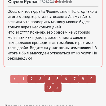
Юнусов Руслан
17.03.2026
Обещали тест-драйв Фольксваген Поло, однако в
итоге менеджеры из автосалона Азимут Авто
заявили, что проверить машину можно будет
только через несколько дней.
Что за х***? Конечно, это совсем не устроило
меня, так как я уже приехал к ним в салон и
намеревался проверить автомобиль в режиме
тест-драйв. Видите ли у них планы изменились! В
итоге я был вынужден отказаться от их услуг. Не
рекомендую!
«
1
2
3
4
5
6
7
8
9
10
»