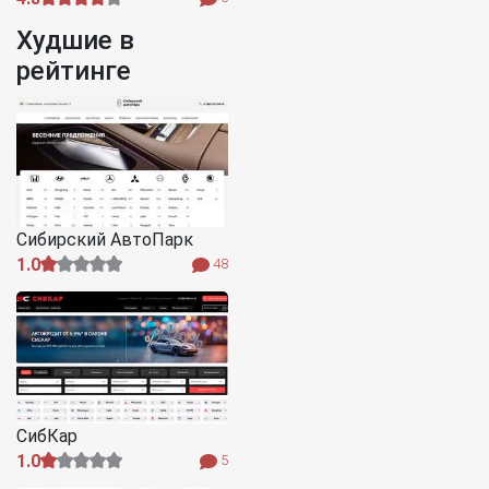
Худшие в
рейтинге
Сибирский АвтоПарк
1.0
48
СибКар
1.0
5