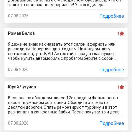
только в подержанном варианте! У этого дилера
обманули меня с наличием нового авто! Кидалово! Не
советовал бы вам приезжать в этот автоцентр на
Подробнее
07.08.2026
Гражданскую 1Д в Ставрополь, потому что это наглый
обман! Они только на сайте большой автосалон с
шикарными ценами, на деле мелкая шарашка разводящая
покупателей.
Роман Белов
1
Я даже не знаю как назвать этот салон, аферисты или
разводилы. Наверное, два в одном. На каждом шагу
пытались надуть. В АЦ Автостайл глаз да глаз нужен,
чтобы купить автомобиль с пробегом берите с собой
мастера, электрика, диагноста, а еще лучше сразу всех и
еще юриста захватите. Менеджер вообще никак не давал
Подробнее
07.08.2026
осмотреть авто. Ни капот открыть, ни в салон сесть, ни
днище глянуть. Попросил документы и то вместо них
ксерокопии принес. Мне даже смешно стало. Может по
картинкам тачку выбирать будем? Как я его не убеждал,
Юрий Чугунов
1
все равно без договора не дал смотреть. Я, конечно,
настаивать больше не стал, но очень интересно было, а
В салоне на обводном шоссе 12а продали Фольксваген
если бы я 5 тачек осмотреть захотел, на все 5 договора
пассат в ужасном состоянии. Обходите это место
бы писали? Бред полнейший..хорошо что в Челябинске
десятой дорогой. Опять ремонтируют турбину и в этот
есть куча других автосалонов и этот с лживый автоцентр
раз попал на конкретные бабки. После покупки то и делаю,
можно спокойно объехать стороной.
что занимаюсь ремонтом авто. Менеджер т**рь уверял
что все с машиной идеально, а сейчас ничего не могу
Подробнее
07.08.2026
сделать по гарантийному ремонту. Аферисты хреновы! Я
когда спрашивают где купить автомобиль в Тольятти