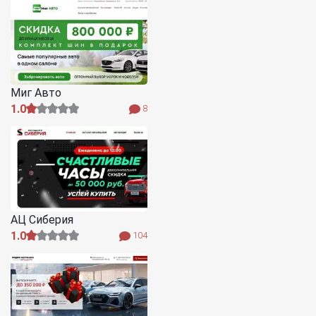
Миг Авто
1.0
8
АЦ Сиберия
1.0
104