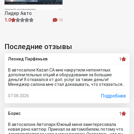
Лидер Авто
1.0
10
Последние отзывы
Леонид Парфеньев
1
В автосалоне Kazan CA мне накрутили непонятных
дополнительных опций и оборудование за большие
деньги! Я отказался от доп. услуг за такие деньги!
Менеджер салона мне стал доказывать, что отказаться
от допов не выйдет! Ну и что за жесть вообще здесь
происходит?! Отчего это невозможно? это развод и
Подробнее
07.08.2026
кидалово! Оставил салон без автомобиля, потому что не
хотел его приобретать с допами за большие деньги да и
вам не советую!
Борис
1
В автосалоне Автопарк Южный меня заинтересовала
новая рено каптюр. Приехал за автомобилем, потому что
договаривался за него с менеджером. Оказалось, что он