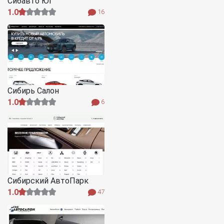
Сибавто Юг
1.0
16
Сибирь Салон
1.0
6
Сибирский АвтоПарк
1.0
47