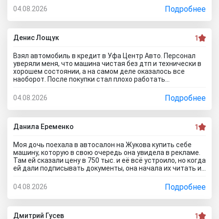
спасут его. Только на ремонт будет уходить очень много
Подробнее
04.08.2026
денег, проше сразу нормальное авто найти и купить, чем
с их драндулетами мучиться. Врут и про цены, они не
ниже рыночных нифига, просто это шайка перекупов...я
дом про автосалон Оптимум Авто отзывы почитал,
Денис Лощук
1
понимаю теперь как они работают.
Взял автомобиль в кредит в Уфа Центр Авто. Персонал
уверяли меня, что машина чистая без дтп и технически в
хорошем состоянии, а на самом деле оказалось все
наоборот. После покупки стал плохо работать
кондиционер. В автосервисе сказали, что не тянет
аккумулятор. Пришлось менять на новый. Через две
Подробнее
04.08.2026
недели начала глохнуть, с трудом ее завел. Повез
обратно в автосалон. Пытался сделать обмен но мне
отказали, а ремонт предложили за мой счёт.... Вот как на
самом деле работают эти аферисты с улицы маршала
Данила Еременко
1
Жукова, зря не читал отзывы об автосалоне Уфа Центр
Авто.. глядишь и не поехал бы к ним.
Моя дочь поехала в автосалон на Жукова купить себе
машину, которую в свою очередь она увидела в рекламе.
Там ей сказали цену в 750 тыс. и её всё устроило, но когда
ей дали подписывать документы, она начала их читать и
заметила, что стоимость машины стала намного
дороже!!! Её пытался обмануть и повезло что она это
Подробнее
04.08.2026
заметила... сама ничего предпринимать не стала, сказала
что такое бывает... а я вот теперь везде расскажу кто и
как работает!!!
Дмитрий Гусев
1