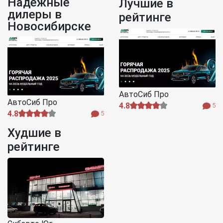
Надежные
Лучшие в
дилеры в
рейтинге
Новосибирске
АвтоСиб Про
АвтоСиб Про
4.8
5
4.8
5
Худшие в
рейтинге