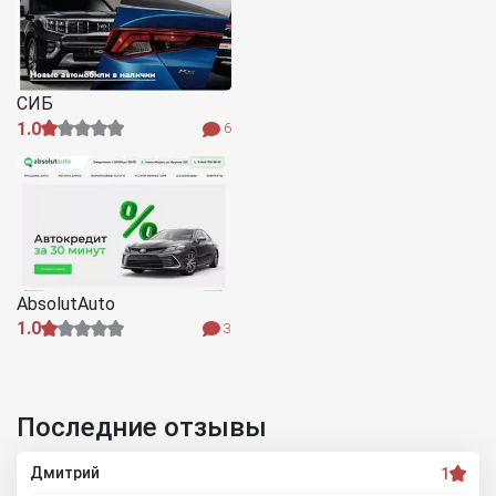
СИБ
1.0
6
AbsolutAuto
1.0
3
Последние отзывы
Дмитрий
1