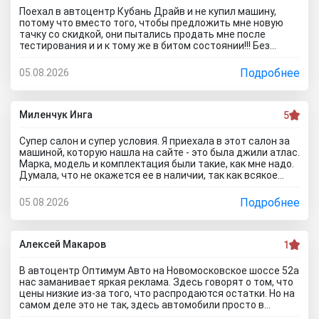
Поехал в автоцентр Кубань Драйв и не купил машину,
потому что вместо того, чтобы предложить мне новую
тачку со скидкой, они пытались продать мне после
тестирования и и к тому же в битом состоянии!!! Без
специалиста лучше здесь ничего не покупать, и он вам
скорее всего скажет, что эти машины проблемные. Так
Подробнее
05.08.2026
что не теряйте время, обратитесь к официальному
дилеру и рекламе в интернете не верьте, а то как я
прокатитесь туда сюда зря.. а стоило всего лишь про
автосалон Кубань Драйв отзывы почитать чтоб понять
Миленчук Инга
5
что с этим автодилером каши не сваришь.
Супер салон и супер условия. Я приехала в этот салон за
машиной, которую нашла на сайте - это была джили атлас.
Марка, модель и комплектация были такие, как мне надо.
Думала, что не окажется ее в наличии, так как всякое
бывает. Но она стояла и ждала меня. Менеджеры во всех
отделах работают на ура. Все мне быстро оформили. И,
Подробнее
05.08.2026
кстати, я приехала в утренние часы и мне сделали ещё
скидку дополнительную) Очень приятный бонус от
автоцентра Тула)
Алексей Макаров
1
В автоцентр Оптимум Авто на Новомосковское шоссе 52а
нас заманивает яркая реклама. Здесь говорят о том, что
цены низкие из-за того, что распродаются остатки. Но на
самом деле это не так, здесь автомобили просто в
ужасном состоянии, что никакие низкие цены уже не