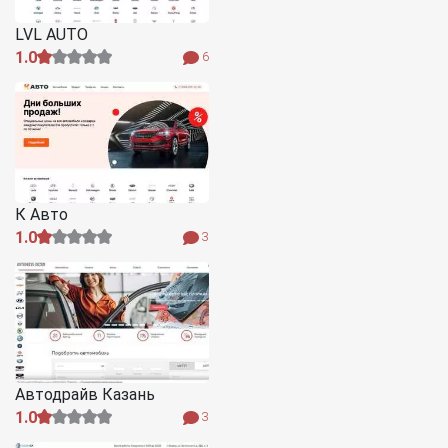
LVL AUTO
1.0
6
К Авто
1.0
3
Автодрайв Казань
1.0
3