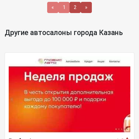
«
1
2
»
Другие автосалоны города Казань