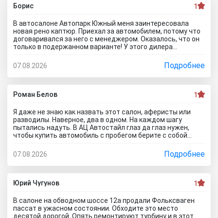
Борис
1
В автосалоне Автопарк Южный меня заинтересовала
новая рено каптюр. Приехал за автомобилем, потому что
договаривался за него с менеджером. Оказалось, что он
только в подержанном варианте! У этого дилера
обманули меня с наличием нового авто! Кидалово! Не
советовал бы вам приезжать в этот автоцентр на
Подробнее
07.08.2026
Гражданскую 1Д в Ставрополь, потому что это наглый
обман! Они только на сайте большой автосалон с
шикарными ценами, на деле мелкая шарашка разводящая
покупателей.
Роман Белов
1
Я даже не знаю как назвать этот салон, аферисты или
разводилы. Наверное, два в одном. На каждом шагу
пытались надуть. В АЦ Автостайл глаз да глаз нужен,
чтобы купить автомобиль с пробегом берите с собой
мастера, электрика, диагноста, а еще лучше сразу всех и
еще юриста захватите. Менеджер вообще никак не давал
Подробнее
07.08.2026
осмотреть авто. Ни капот открыть, ни в салон сесть, ни
днище глянуть. Попросил документы и то вместо них
ксерокопии принес. Мне даже смешно стало. Может по
картинкам тачку выбирать будем? Как я его не убеждал,
Юрий Чугунов
1
все равно без договора не дал смотреть. Я, конечно,
настаивать больше не стал, но очень интересно было, а
В салоне на обводном шоссе 12а продали Фольксваген
если бы я 5 тачек осмотреть захотел, на все 5 договора
пассат в ужасном состоянии. Обходите это место
бы писали? Бред полнейший..хорошо что в Челябинске
десятой дорогой. Опять ремонтируют турбину и в этот