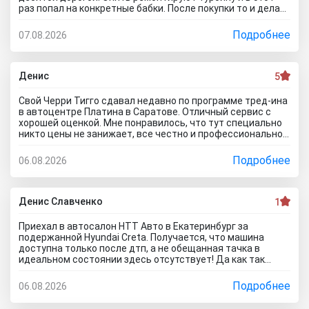
есть куча других автосалонов и этот с лживый автоцентр
раз попал на конкретные бабки. После покупки то и делаю,
можно спокойно объехать стороной.
что занимаюсь ремонтом авто. Менеджер т**рь уверял
что все с машиной идеально, а сейчас ничего не могу
Подробнее
07.08.2026
сделать по гарантийному ремонту. Аферисты хреновы! Я
когда спрашивают где купить автомобиль в Тольятти
говорю - где угодно но не в автосалоне М-Авто!
Денис
5
Свой Черри Тигго сдавал недавно по программе тред-ина
в автоцентре Платина в Саратове. Отличный сервис с
хорошей оценкой. Мне понравилось, что тут специально
никто цены не занижает, все честно и профессионально.
Когда нашли все проблемы и неисправности, мне сразу
предложили подготовку провести тут в салоне. Для
Подробнее
06.08.2026
клиента это важно, самому возиться не надо. Сделали
все быстро и поставили нормальную цену. Теперь буду
ждать , пока тачку продадут, не сомневаюсь , что быстро
справятся так как тут работают профессионалы.
Денис Славченко
1
Приехал в автосалон НТТ Авто в Екатеринбург за
подержанной Hyundai Creta. Получается, что машина
доступна только после дтп, а не обещанная тачка в
идеальном состоянии здесь отсутствует! Да как так
можно врать, я не понимаю! Сказали машина не битая,
почти не ездила! Я ушел из салона, потому что мне такой
Подробнее
06.08.2026
расклад не подходит. Битое авто я могу купить и с рук и
намного дешевле, чем тут... Сожаления только о