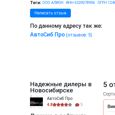
Теги:
ООО АЛИОН
ИНН 6320078906
ОГРН 124
Написать отзыв
По данному адресу так же:
АвтоСиб Про
(отзывов: 5)
5 о
Надежные дилеры в
Новосибирске
Сорт
АвтоСиб Про
4.8
5
Ви