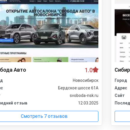
бода Авто
1.0
Сибир
од
Новосибирск
Город
ес
Бердское шоссе 61А
Адрес
т
svoboda-nsk.ru
Сайт
ледний отзыв
12.03.2025
Послед
Смотреть 7 отзывов