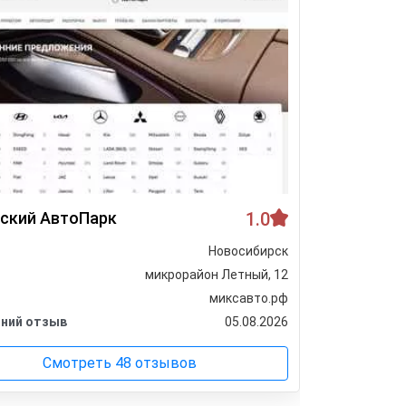
ский АвтоПарк
1.0
Ац Хмел
Новосибирск
Город
микрорайон Летный, 12
Адрес
миксавто.рф
Сайт
ний отзыв
05.08.2026
Последни
Смотреть 48 отзывов