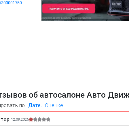
6300001750
тзывов об автосалоне Авто Дви
ировать по
Дате
Оценке
ктор
12.09.2025