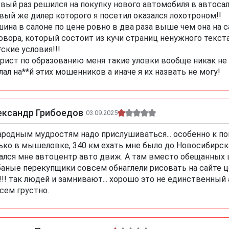
вый раз решился на покупку нового автомобиля в автосал
вый же дилер которого я посетил оказался лохотроном!!
ина в салоне по цене ровно в два раза выше чем она на са
овора, который состоит из кучи страниц ненужного текст
*ские условия!!!
рист по образованию меня такие уловки вообще никак не
лал на**й этих мошенников а иначе я их назвать не могу!
ександр Грибоедов
03.09.2025
ародным мудростям надо прислушиваться... особенно к по
ько в мышеловке, 340 км ехать мне было до Новосибирска
ался мне автоцентр авто движ. А там вместо обещанных 
аные перекупщики совсем обнаглели рисовать на сайте ц
!!! так людей и замнивают... хорошо это не единственный а
сем грустно.