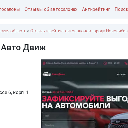
тосалоны
Отзывы об автосалонах
Антирейтинг
Поис
ская область
Отзывы и рейтинг автосалонов города Новосибир
 Авто Движ
се 6, корп. 1