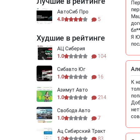
Лучшие в рейтинге
Пер
пер
АвтоСиб Про
Маш
4.8
5
дог
бл*
Худшие в рейтинге
Я Ю
пос
АЦ Сиберия
1.0
104
Ал
Сибавто Юг
1.0
16
К н
тол
Азимут Авто
поп
1.0
214
Доб
нет
Свобода Авто
сов
1.0
7
Ац Сибирский Тракт
1.0
83