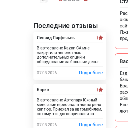
Ст
Рас
ока
Последние отзывы
сай
Лжи
Леонид Парфеньев
1
про
В автосалоне Kazan CA мне
накрутили непонятных
дополнительных опций и
Вас
оборудование за большие деньги!
Я отказался от доп. услуг за такие
деньги! Менеджер салона мне
Подробнее
07.08.2026
Езд
стал доказывать, что отказаться
бан
от допов не выйдет! Ну и что за
жесть вообще здесь
Вра
происходит?! Отчего это
Борис
1
рас
невозможно? это развод и
общ
кидалово! Оставил салон без
В автосалоне Автопарк Южный
автомобиля, потому что не хотел
Впе
меня заинтересовала новая рено
его приобретать с допами за
каптюр. Приехал за автомобилем,
лют
большие деньги да и вам не
потому что договаривался за
советую!
него с менеджером. Оказалось,
что он только в подержанном
Подробнее
07.08.2026
варианте! У этого дилера