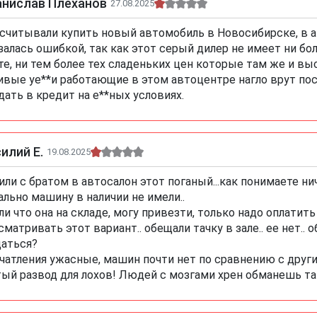
анислав Плеханов
27.08.2025
считывали купить новый автомобиль в Новосибирске, в а
залась ошибкой, так как этот серый дилер не имеет ни б
те, ни тем более тех сладеньких цен которые там же и вы
вые уе**и работающие в этом автоцентре нагло врут пос
дать в кредит на е**ных условиях.
илий Е.
19.08.2025
или с братом в автосалон этот поганый...как понимаете нич
ально машину в наличии не имели..
ли что она на складе, могу привезти, только надо оплатит
сматривать этот вариант.. обещали тачку в зале.. ее нет..
аться?
чатления ужасные, машин почти нет по сравнению с други
ый развод для лохов! Людей с мозгами хрен обманешь та