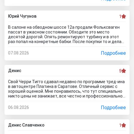
осмотреть авто. Ни капот открыть, ни в салон сесть, ни
днище глянуть. Попросил документы и то вместо них
ксерокопии принес. Мне даже смешно стало. Может по
картинкам тачку выбирать будем? Как я его не убеждал,
Юрий Чугунов
1
все равно без договора не дал смотреть. Я, конечно,
настаивать больше не стал, но очень интересно было, а
В салоне на обводном шоссе 12а продали Фольксваген
если бы я 5 тачек осмотреть захотел, на все 5 договора
пассат в ужасном состоянии. Обходите это место
бы писали? Бред полнейший..хорошо что в Челябинске
десятой дорогой. Опять ремонтируют турбину и в этот
есть куча других автосалонов и этот с лживый автоцентр
раз попал на конкретные бабки. После покупки то и делаю,
можно спокойно объехать стороной.
что занимаюсь ремонтом авто. Менеджер т**рь уверял
что все с машиной идеально, а сейчас ничего не могу
Подробнее
07.08.2026
сделать по гарантийному ремонту. Аферисты хреновы! Я
когда спрашивают где купить автомобиль в Тольятти
говорю - где угодно но не в автосалоне М-Авто!
Денис
5
Свой Черри Тигго сдавал недавно по программе тред-ина
в автоцентре Платина в Саратове. Отличный сервис с
хорошей оценкой. Мне понравилось, что тут специально
никто цены не занижает, все честно и профессионально.
Когда нашли все проблемы и неисправности, мне сразу
предложили подготовку провести тут в салоне. Для
Подробнее
06.08.2026
клиента это важно, самому возиться не надо. Сделали
все быстро и поставили нормальную цену. Теперь буду
ждать , пока тачку продадут, не сомневаюсь , что быстро
справятся так как тут работают профессионалы.
Денис Славченко
1