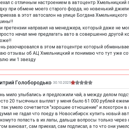
ехал с отличным настроением в автоцентр Хмельницкий 
дку при обмене моего старого форда, но новенький джили 
приехав в этот автосалон на улице Богдана Хмельницкого
ины!!
и претензии направил на менеджера, который даже не мо
просто начал мне предлагать авто в совершенно другой ко
оже!!
нь разочаровался в этом автоцентре который обманывает
аю отзывы об АЦ Хмельницкий и понимаю что тут уже со
влю им 1 звезду
итрий Голобородько
30.10.2025
нь мило улыбались и предложили чай, а между делом подс
сто 20 тысячных выплат у меня было 61 000 рублей ежеме
 так умело сочетается "хорошее отношение" и лохотрон в
думал не гадал что поеду в Новосибирск купить новый авт
 комуто попасть в их лапы, дальше вопросы только через 
гом виноват, сам приехал, сам подписал, а то что они ум