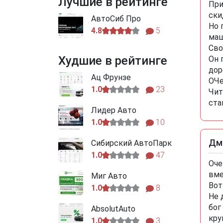
Лучшие в рейтинге
При
ски
АвтоСиб Про
Но 
4.8
5
маш
Сво
Худшие в рейтинге
Он 
дор
Ац Фрунзе
ОЧе
1.0
23
Чит
ста
Лидер Авто
1.0
10
Дм
Сибирский АвтоПарк
1.0
47
Оче
вме
Миг Авто
Вот
1.0
8
Не 
бог
AbsolutAuto
кру
1.0
3