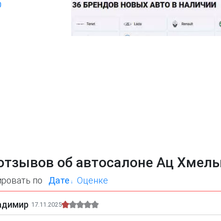
0
отзывов об автосалоне Ац Хмел
ировать по
Дате
Оценке
адимир
17.11.2025