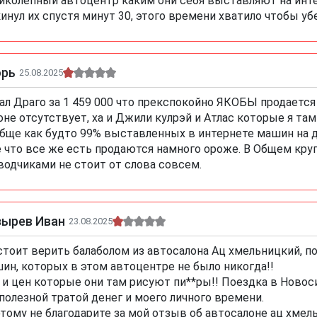
иколепный автоцентр каким они себя выставляют на инте
инул их спустя минут 30, этого времени хватило чтобы у
орь
25.08.2025
ал Драго за 1 459 000 что прекспокойно ЯКОБЫ продается
оне отсутствует, ха и Джили кулрэй и Атлас которые я там
бще как будто 99% выставленных в интернете машин на д
е что все же есть продаются намного ороже. В Общем кру
водчиками не стоит от слова совсем.
зырев Иван
23.08.2025
стоит верить балаболом из автосалона Ац хмельницкий, п
ин, которых в этом автоцентре не было никогда!!
 и цен которые они там рисуют пи**ры!! Поездка в Ново
полезной тратой денег и моего личного времени.
тому не благодарите за мой отзыв об автосалоне ац хмел