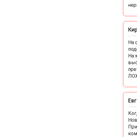
шоссе 12а не заявился бы
нер
никогда!
Ки
На 
под
На 
выс
пре
ЛОХ
Ев
Ког
Нов
При
ком