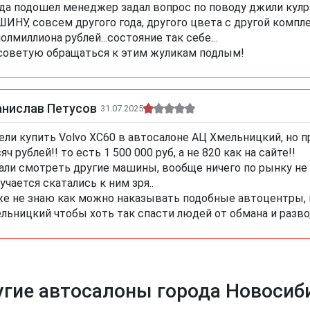
да подошел менеджер задал вопрос по поводу джили кулрэ
ИНУ, совсем другого года, другого цвета с другой компл
полмиллиона рублей...состояние так себе...
советую обращаться к этим жуликам подлым!
анислав Петусов
31.07.2025
ели купить Volvo XC60 в автосалоне АЦ Хмельницкий, но п
яч рублей!! то есть 1 500 000 руб, а не 820 как на сайте!!
али смотреть другие машины, вообще ничего по рынку не
учается скатались к ним зря..
е не знаю как можно наказывать подобные автоцентры, 
льницкий чтобы хоть так спасти людей от обмана и разво
гие автосалоны города Новосиб