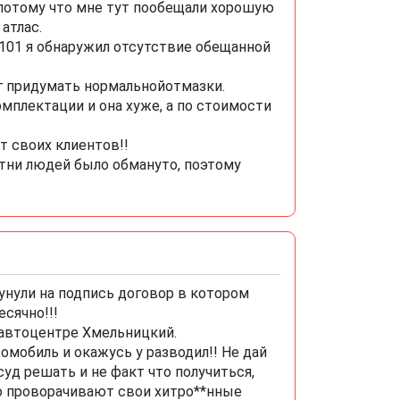
потому что мне тут пообещали хорошую
атлас.
 101 я обнаружил отсутствие обещанной
г придумать нормальнойотмазки.
мплектации и она хуже, а по стоимости
 своих клиентов!!
тни людей было обмануто, поэтому
унули на подпись договор в котором
сячно!!!
 автоцентре Хмельницкий.
омобиль и окажусь у разводил!! Не дай
суд решать и не факт что получиться,
ело проворачивают свои хитро**нные