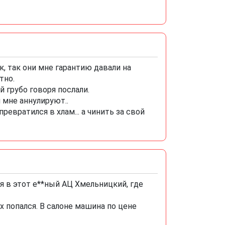
, так они мне гарантию давали на
тно.
й грубо говоря послали.
и мне аннулируют..
ревратился в хлам... а чинить за свой
я в этот е**ный АЦ Хмельницкий, где
х попался. В салоне машина по цене