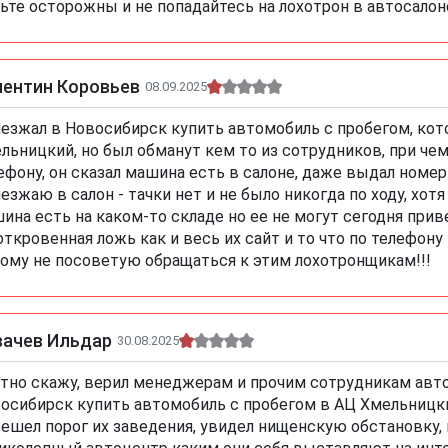
ьте осторожны и не попадайтесь на лохотрон в автосалон
лентин Коровьев
08.09.2025
езжал в Новосибирск купить автомобиль с пробегом, кот
льницкий, но был обманут кем то из сотрудников, при чем 
ефону, он сказал машина есть в салоне, даже выдал номер 
езжаю в салон - тачки нет и не было никогда по ходу, хот
ина есть на каком-то складе но ее не могут сегодня прив
откровенная ложь как и весь их сайт и то что по телефону 
ому не посоветую обращаться к этим лохотронщикам!!!
вачев Ильдар
30.08.2025
тно скажу, верил менеджерам и прочим сотрудникам автос
осибирск купить автомобиль с пробегом в АЦ Хмельницк
ешел порог их заведения, увидел нищенскую обстановку, п