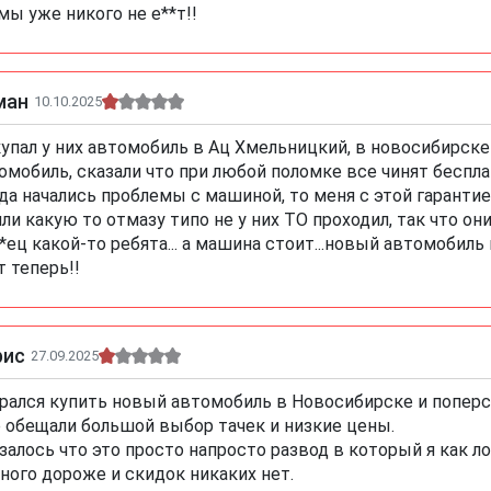
мы уже никого не е**т!!
ман
10.10.2025
упал у них автомобиль в Ац Хмельницкий, в новосибирскек
омобиль, сказали что при любой поломке все чинят беспла
да начались проблемы с машиной, то меня с этой гарантие
ли какую то отмазу типо не у них ТО проходил, так что он
*ец какой-то ребята... а машина стоит...новый автомобиль п
т теперь!!
рис
27.09.2025
рался купить новый автомобиль в Новосибирске и поперс
 обещали большой выбор тачек и низкие цены.
залось что это просто напросто развод в который я как ло
ного дороже и скидок никаких нет.