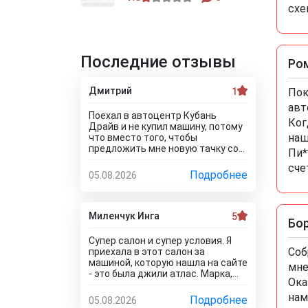
схе
Последние отзывы
Ро
Дмитрий
1
Пок
авт
Поехал в автоцентр Кубань
Ког
Драйв и не купил машину, потому
наш
что вместо того, чтобы
предложить мне новую тачку со
Пи*
скидкой, они пытались продать
сче
мне после тестирования и и к
Подробнее
05.08.2026
тому же в битом состоянии!!! Без
специалиста лучше здесь ничего
не покупать, и он вам скорее
всего скажет, что эти машины
Миленчук Инга
5
Бо
проблемные. Так что не теряйте
время, обратитесь к
Супер салон и супер условия. Я
официальному дилеру и рекламе
Соб
приехала в этот салон за
в интернете не верьте, а то как я
машиной, которую нашла на сайте
мне
прокатитесь туда сюда зря.. а
- это была джили атлас. Марка,
стоило всего лишь про автосалон
Ока
модель и комплектация были
Кубань Драйв отзывы почитать
такие, как мне надо. Думала, что
нам
Подробнее
05.08.2026
чтоб понять что с этим
не окажется ее в наличии, так как