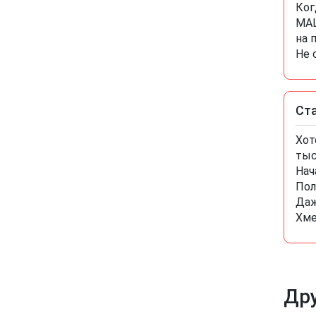
Ког
МАШ
на 
Не 
Ст
Хот
тыс
Нач
Пол
Даж
Хме
Дру