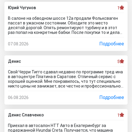
ксерокопии принес. Мне даже смешно стало. Может по
картинкам тачку выбирать будем? Как я его не убеждал,
Юрий Чугунов
1
все равно без договора не дал смотреть. Я, конечно,
настаивать больше не стал, но очень интересно было, а
В салоне на обводном шоссе 12а продали Фольксваген
если бы я 5 тачек осмотреть захотел, на все 5 договора
пассат в ужасном состоянии. Обходите это место
бы писали? Бред полнейший..хорошо что в Челябинске
десятой дорогой. Опять ремонтируют турбину и в этот
есть куча других автосалонов и этот с лживый автоцентр
раз попал на конкретные бабки. После покупки то и делаю,
можно спокойно объехать стороной.
что занимаюсь ремонтом авто. Менеджер т**рь уверял
что все с машиной идеально, а сейчас ничего не могу
Подробнее
07.08.2026
сделать по гарантийному ремонту. Аферисты хреновы! Я
когда спрашивают где купить автомобиль в Тольятти
говорю - где угодно но не в автосалоне М-Авто!
Денис
5
Свой Черри Тигго сдавал недавно по программе тред-ина
в автоцентре Платина в Саратове. Отличный сервис с
хорошей оценкой. Мне понравилось, что тут специально
никто цены не занижает, все честно и профессионально.
Когда нашли все проблемы и неисправности, мне сразу
предложили подготовку провести тут в салоне. Для
Подробнее
06.08.2026
клиента это важно, самому возиться не надо. Сделали
все быстро и поставили нормальную цену. Теперь буду
ждать , пока тачку продадут, не сомневаюсь , что быстро
справятся так как тут работают профессионалы.
Денис Славченко
1
Приехал в автосалон НТТ Авто в Екатеринбург за
подержанной Hyundai Creta. Получается, что машина