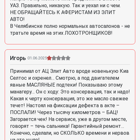
УАЗ. Правильно, никакую. Так и уехал ни с чем.
НЕ ОБРАЩАЙТЕСЬ К АФЕРИСТАМ ИЗ ЭЛИТ
АВТО!
В Челябинске полно нормальных автосалонов - не
тратьте время на этих ЛОХОТРОНЩИКОВ!
Игорь
01.06.2025
Принимал от АЦ Элит Авто вроде новенькую Киа
Селтос и охренел… Смотрю, а под двигателем
явные МАСЛЯНЫЕ подтеки! Показываю этому
манагеру… Он с ходу: Это консервация, так и надо!
Какая к черту консервация, это же масло свежее
течет! Настоял на фиксации дефекта в акте –
ПОСЛАЛИ! Через тысячу километров – БАЦ!
Загорается чек! На сервисе, уже в другом месте,
говорят – течь сальника! Гарантийный ремонт…
Конечно, сделали, но СКОЛЬКО времени и нервов
на это ушло!