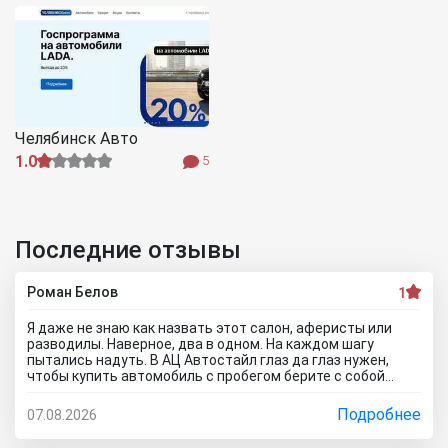
Челябинск Авто
1.0
5
Последние отзывы
Роман Белов
1
Я даже не знаю как назвать этот салон, аферисты или
разводилы. Наверное, два в одном. На каждом шагу
пытались надуть. В АЦ Автостайл глаз да глаз нужен,
чтобы купить автомобиль с пробегом берите с собой
мастера, электрика, диагноста, а еще лучше сразу всех и
еще юриста захватите. Менеджер вообще никак не давал
Подробнее
07.08.2026
осмотреть авто. Ни капот открыть, ни в салон сесть, ни
днище глянуть. Попросил документы и то вместо них