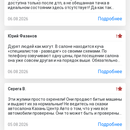
доступна только после дтп, а не обещанная тачка в
идеальном состоянии здесь отсутствует! Да как так
можно врать, я не понимаю! Сказали машина не битая,
почти не ездила! Я ушел из салона, потому что мне такой
Подробнее
06.08.2026
расклад не подходит. Битое авто я могу купить и с рук и
намного дешевле, чем тут... Сожаления только о
потерянном времени которого можно было избежать
если бы я почитал отзывы об автоцентре Нтт авто до
Юрий Фазанов
1
того как решусь на поездку к ним на ул. Селькоровская
82В.
Дурят людей как могут. В салоне находится куча
«специалистов - разводяг» со своими схемами. По
телефону озвучивают одну цены, при посещении салона
она уже совсем другая и на порядок выше. Обязательное
условие при покупке в кредит страхование жизни, каско и
соответственно цена на авто вырастет на приличную
Подробнее
06.08.2026
сумму. По телефону озвучивают каско якобы первый год в
подарок, а потом на ваше усмотрение и страхование
жизни не обязательно, если работа не связана с риском
для жизни. Автомобиль типо находится на складе.
Серега В.
1
Оформляйте, подписывайте договор, а потом вам
привезут его. Какой будет автомобиль? По отзывам об
Эти жулики просто охренели! Они продают битые машины
автосалоне Авиатор были случаи со скрученным
и выдают их за нормальные! Не ведитесь на сказки
пробегом и рядом недостатков. Народ, не тратьте время
автосалона Казань Центр Авто о том, что у них все
и деньги. Будьте бдительны! Обманщикам в карму все
автомобили проверены. Они то может быть и проверены,
равно влетит как не крути...
вот только про реальное состояние они вам не скажут! Я
тоже осматривал такой «проверенный» автомобиль.
Подробнее
05.08.2026
Оказалось, что у машины кривой кузов и плавают зазоры