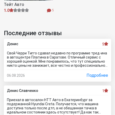
Тейт Авто
1.0
5
Последние отзывы
Денис
5
Свой Черри Тигго сдавал недавно по программе тред-ина
в автоцентре Платина в Саратове. Отличный сервис с
хорошей оценкой. Мне понравилось, что тут специально
никто цены не занижает, все честно и профессионально.
Когда нашли все проблемы и неисправности, мне сразу
предложили подготовку провести тут в салоне. Для
Подробнее
06.08.2026
клиента это важно, самому возиться не надо. Сделали
все быстро и поставили нормальную цену. Теперь буду
ждать , пока тачку продадут, не сомневаюсь , что быстро
справятся так как тут работают профессионалы.
Денис Славченко
1
Приехал в автосалон НТТ Авто в Екатеринбург за
подержанной Hyundai Creta. Получается, что машина
доступна только после дтп, а не обещанная тачка в
идеальном состоянии здесь отсутствует! Да как так