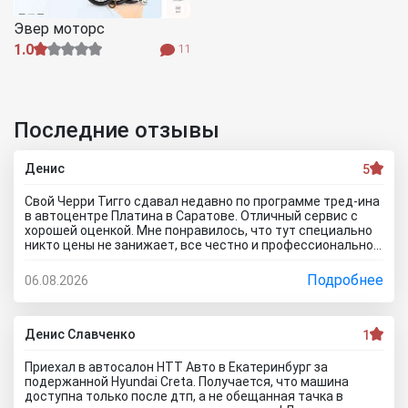
Эвер моторс
1.0
11
Последние отзывы
Денис
5
Свой Черри Тигго сдавал недавно по программе тред-ина
в автоцентре Платина в Саратове. Отличный сервис с
хорошей оценкой. Мне понравилось, что тут специально
никто цены не занижает, все честно и профессионально.
Когда нашли все проблемы и неисправности, мне сразу
предложили подготовку провести тут в салоне. Для
Подробнее
06.08.2026
клиента это важно, самому возиться не надо. Сделали
все быстро и поставили нормальную цену. Теперь буду
ждать , пока тачку продадут, не сомневаюсь , что быстро
справятся так как тут работают профессионалы.
Денис Славченко
1
Приехал в автосалон НТТ Авто в Екатеринбург за
подержанной Hyundai Creta. Получается, что машина
доступна только после дтп, а не обещанная тачка в