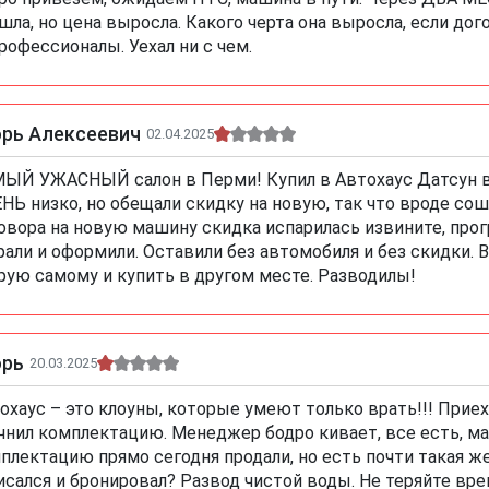
шла, но цена выросла. Какого черта она выросла, если до
рофессионалы. Уехал ни с чем.
орь Алексеевич
02.04.2025
ЫЙ УЖАСНЫЙ салон в Перми! Купил в Автохаус Датсун в
НЬ низко, но обещали скидку на новую, так что вроде сошл
овора на новую машину скидка испарилась извините, про
рали и оформили. Оставили без автомобиля и без скидки.
рую самому и купить в другом месте. Разводилы!
орь
20.03.2025
охаус – это клоуны, которые умеют только врать!!! Приехал
чнил комплектацию. Менеджер бодро кивает, все есть, м
плектацию прямо сегодня продали, но есть почти такая же,
исался и бронировал? Развод чистой воды. Не теряйте вр