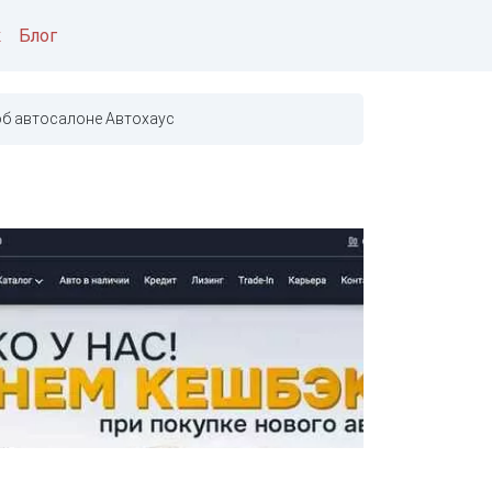
к
Блог
б автосалоне Автохаус