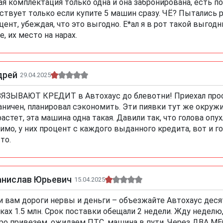
ая комплектация только одна и она забронирована, есть по
ствует только если купите 5 машин сразу. ЧЁ? Пытались 
цент, убеждая, что это выгодно. Е*ал я в рот такой выго
е, их место на нарах.
дрей
29.04.2025
ЯЗЫВАЮТ КРЕДИТ в Автохаус до блевотни! Приехал про
аничен, планировал сэкономить. Эти пиявки тут же окружи
астет, эта машина одна такая. Давили так, что голова опух
имо, у них процент с каждого выданного кредита, вот и г
то.
анислав Юрьевич
15.04.2025
и вам дороги нервы и деньги – объезжайте Автохаус десят
ках 1.5 млн. Срок поставки обещали 2 недели. Жду неделю,
ро привезем, ожидаем ПТС, машина в пути. Через ДВА М