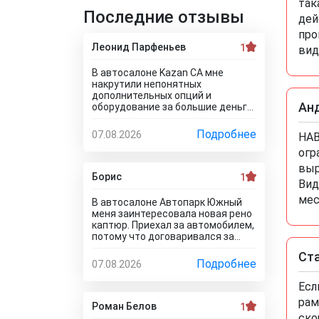
так
Последние отзывы
дей
про
Леонид Парфеньев
1
вид
В автосалоне Kazan CA мне
накрутили непонятных
дополнительных опций и
Ан
оборудование за большие деньги!
Я отказался от доп. услуг за такие
деньги! Менеджер салона мне
Подробнее
07.08.2026
НАВ
стал доказывать, что отказаться
огр
от допов не выйдет! Ну и что за
жесть вообще здесь
выр
происходит?! Отчего это
Борис
1
Вид
невозможно? это развод и
кидалово! Оставил салон без
мес
В автосалоне Автопарк Южный
автомобиля, потому что не хотел
меня заинтересовала новая рено
его приобретать с допами за
каптюр. Приехал за автомобилем,
большие деньги да и вам не
потому что договаривался за
советую!
него с менеджером. Оказалось,
Ст
что он только в подержанном
Подробнее
07.08.2026
варианте! У этого дилера
обманули меня с наличием нового
Есл
авто! Кидалово! Не советовал бы
рам
вам приезжать в этот автоцентр
Роман Белов
1
на Гражданскую 1Д в Ставрополь,
ско