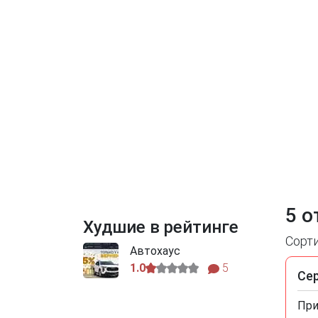
5 о
Худшие в рейтинге
Сорт
Автохаус
1.0
5
Се
При