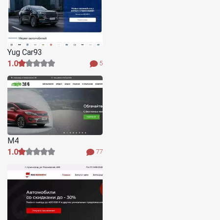
Yug Car93
1.0
5
М4
1.0
77