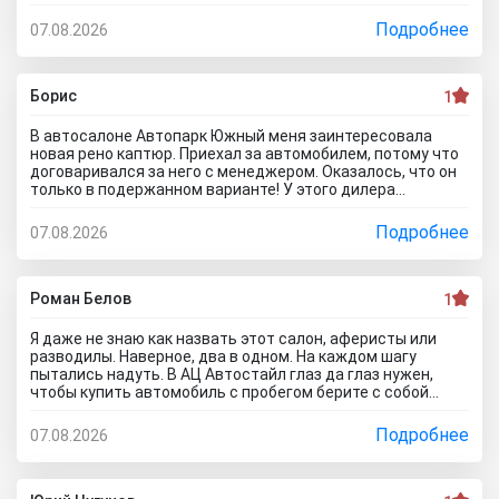
от допов не выйдет! Ну и что за жесть вообще здесь
происходит?! Отчего это невозможно? это развод и
Подробнее
07.08.2026
кидалово! Оставил салон без автомобиля, потому что не
хотел его приобретать с допами за большие деньги да и
вам не советую!
Борис
1
В автосалоне Автопарк Южный меня заинтересовала
новая рено каптюр. Приехал за автомобилем, потому что
договаривался за него с менеджером. Оказалось, что он
только в подержанном варианте! У этого дилера
обманули меня с наличием нового авто! Кидалово! Не
советовал бы вам приезжать в этот автоцентр на
Подробнее
07.08.2026
Гражданскую 1Д в Ставрополь, потому что это наглый
обман! Они только на сайте большой автосалон с
шикарными ценами, на деле мелкая шарашка разводящая
покупателей.
Роман Белов
1
Я даже не знаю как назвать этот салон, аферисты или
разводилы. Наверное, два в одном. На каждом шагу
пытались надуть. В АЦ Автостайл глаз да глаз нужен,
чтобы купить автомобиль с пробегом берите с собой
мастера, электрика, диагноста, а еще лучше сразу всех и
еще юриста захватите. Менеджер вообще никак не давал
Подробнее
07.08.2026
осмотреть авто. Ни капот открыть, ни в салон сесть, ни
днище глянуть. Попросил документы и то вместо них
ксерокопии принес. Мне даже смешно стало. Может по