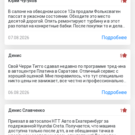
картинкам тачку выбирать будем? Как я его не убеждал,
Юрий Чугунов
1
все равно без договора не дал смотреть. Я, конечно,
настаивать больше не стал, но очень интересно было, а
В салоне на обводном шоссе 12а продали Фольксваген
если бы я 5 тачек осмотреть захотел, на все 5 договора
пассат в ужасном состоянии. Обходите это место
бы писали? Бред полнейший..хорошо что в Челябинске
десятой дорогой. Опять ремонтируют турбину и в этот
есть куча других автосалонов и этот с лживый автоцентр
раз попал на конкретные бабки. После покупки то и делаю,
можно спокойно объехать стороной.
что занимаюсь ремонтом авто. Менеджер т**рь уверял
что все с машиной идеально, а сейчас ничего не могу
Подробнее
07.08.2026
сделать по гарантийному ремонту. Аферисты хреновы! Я
когда спрашивают где купить автомобиль в Тольятти
говорю - где угодно но не в автосалоне М-Авто!
Денис
5
Свой Черри Тигго сдавал недавно по программе тред-ина
в автоцентре Платина в Саратове. Отличный сервис с
хорошей оценкой. Мне понравилось, что тут специально
никто цены не занижает, все честно и профессионально.
Когда нашли все проблемы и неисправности, мне сразу
предложили подготовку провести тут в салоне. Для
Подробнее
06.08.2026
клиента это важно, самому возиться не надо. Сделали
все быстро и поставили нормальную цену. Теперь буду
ждать , пока тачку продадут, не сомневаюсь , что быстро
справятся так как тут работают профессионалы.
Денис Славченко
1
Приехал в автосалон НТТ Авто в Екатеринбург за
подержанной Hyundai Creta. Получается, что машина
доступна только после дтп, а не обещанная тачка в