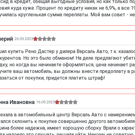
сид в кредит, обещая выгодные условия, но как только по
овия куда хуже. Процент по кредиту никак не 6,9%, а все 19
училась кругленькая сумма переплаты. Мой вам совет - н
лерий
26.05.2023
ил купить Рено Дастер у дилера Версаль Авто, т.к. казал
курентов. Но это было обманом! На деле предлагают уби
дку, но когда вы начинаете оформляться, цена начинает р
учите ваш автомобиль, вы должны внести предоплату в р
азаться от покупки, придется платить штраф!
нна Ивановна
16.05.2023
ехала в автомобильный центр Версаль Авто с намерением 
ался склонить к покупке совершенно другого автомобиля.
ина более надежна, имеет хорошую сборку. Врали о хара
да надоело это слушать, решила уйти. Никому не советую 