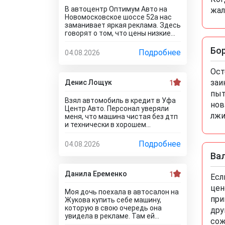
приехала в утренние часы и мне
В автоцентр Оптимум Авто на
жал
сделали ещё скидку
Новомосковское шоссе 52а нас
дополнительную) Очень
заманивает яркая реклама. Здесь
приятный бонус от автоцентра
говорят о том, что цены низкие
Тула)
из-за того, что распродаются
остатки. Но на самом деле это не
Бо
Подробнее
04.08.2026
так, здесь автомобили просто в
ужасном состоянии, что никакие
Ост
низкие цены уже не спасут его.
Только на ремонт будет уходить
заи
Денис Лощук
1
очень много денег, проше сразу
пыт
нормальное авто найти и купить,
Взял автомобиль в кредит в Уфа
нов
чем с их драндулетами мучиться.
Центр Авто. Персонал уверяли
Врут и про цены, они не ниже
лжи
меня, что машина чистая без дтп
рыночных нифига, просто это
и технически в хорошем
шайка перекупов...я дом про
состоянии, а на самом деле
автосалон Оптимум Авто отзывы
оказалось все наоборот. После
Подробнее
04.08.2026
почитал, понимаю теперь как они
покупки стал плохо работать
работают.
Ва
кондиционер. В автосервисе
сказали, что не тянет
аккумулятор. Пришлось менять
Данила Еременко
1
Есл
на новый. Через две недели
цен
начала глохнуть, с трудом ее
Моя дочь поехала в автосалон на
завел. Повез обратно в
при
Жукова купить себе машину,
автосалон. Пытался сделать
которую в свою очередь она
дру
обмен но мне отказали, а ремонт
увидела в рекламе. Там ей
сож
предложили за мой счёт.... Вот как
сказали цену в 750 тыс. и её всё