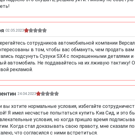
еть!
ря
02.05.2023
ерегайтесь сотрудников автомобильной компании Версал
нтересованы в том, чтобы вас обмануть, чем продать ва
ались подсунуть Сузуки SX4 с покрашенными деталями и б
ый автомобиль. Не поддавайтесь на их лживую тактику! 
вой рекламой.
лентин
24.04.2023
и вы хотите нормальные условия, избегайте сотрудничес
ой! Я имел несчастье попытаться купить Киа Сид, и это б
влекательные условия, но когда пришло время подписыва
гим. Когда стал доказывать свою правоту, мне сказали п
алею, что согласился с ними встретиться.