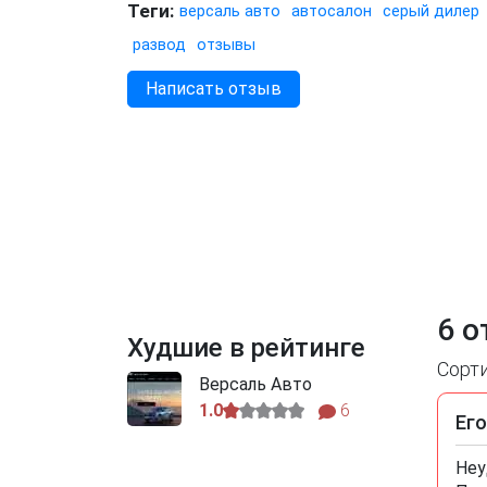
Теги:
версаль авто
автосалон
серый дилер
развод
отзывы
Написать отзыв
6 о
Худшие в рейтинге
Сорт
Версаль Авто
1.0
6
Ег
Неу