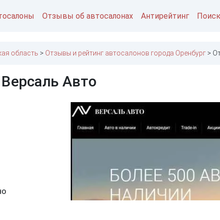
тосалоны
Отзывы об автосалонах
Антирейтинг
Поис
кая область
Отзывы и рейтинг автосалонов города Оренбург
О
 Версаль Авто
но