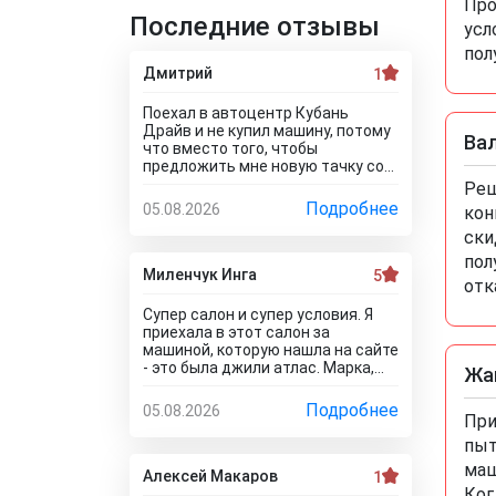
Про
Последние отзывы
усл
пол
Дмитрий
1
Поехал в автоцентр Кубань
Драйв и не купил машину, потому
Ва
что вместо того, чтобы
предложить мне новую тачку со
скидкой, они пытались продать
Реш
мне после тестирования и и к
Подробнее
05.08.2026
кон
тому же в битом состоянии!!! Без
ски
специалиста лучше здесь ничего
не покупать, и он вам скорее
пол
всего скажет, что эти машины
Миленчук Инга
5
отк
проблемные. Так что не теряйте
время, обратитесь к
Супер салон и супер условия. Я
официальному дилеру и рекламе
приехала в этот салон за
в интернете не верьте, а то как я
машиной, которую нашла на сайте
прокатитесь туда сюда зря.. а
- это была джили атлас. Марка,
Жа
стоило всего лишь про автосалон
модель и комплектация были
Кубань Драйв отзывы почитать
такие, как мне надо. Думала, что
Подробнее
05.08.2026
чтоб понять что с этим
При
не окажется ее в наличии, так как
автодилером каши не сваришь.
всякое бывает. Но она стояла и
пыт
ждала меня. Менеджеры во всех
маш
отделах работают на ура. Все мне
Алексей Макаров
1
быстро оформили. И, кстати, я
Ког