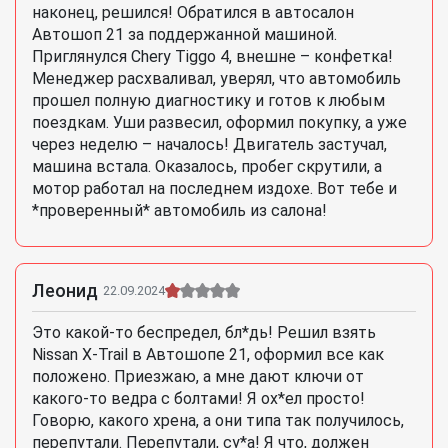
наконец, решился! Обратился в автосалон
Автошоп 21 за поддержанной машиной.
Приглянулся Chery Tiggo 4, внешне – конфетка!
Менеджер расхваливал, уверял, что автомобиль
прошел полную диагностику и готов к любым
поездкам. Уши развесил, оформил покупку, а уже
через неделю – началось! Двигатель застучал,
машина встала. Оказалось, пробег скрутили, а
мотор работал на последнем издохе. Вот тебе и
*проверенный* автомобиль из салона!
Леонид
22.09.2024
Это какой-то беспредел, бл*дь! Решил взять
Nissan X-Trail в Автошопе 21, оформил все как
положено. Приезжаю, а мне дают ключи от
какого-то ведра с болтами! Я ох*ел просто!
Говорю, какого хрена, а они типа так получилось,
перепутали. Перепутали, су*а! Я что, должен