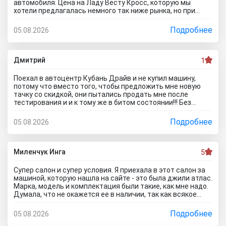
автомобиля. Цена на Ладу Весту Кросс, которую мы
самое сказали что стоимость машины актуальна..развод
хотели предлагалась немного так ниже рынка, но при
какойто..почитал что пишут в отзывах об автосалоне
оформлении менеджеры попытались завысить
Казань Центр Авто и понял что как лох поверил лживой
стоимость. Договор вышел сомнительный, куча лишнего,
Подробнее
05.08.2026
рекламе и приехал прямиком в лапы перекупщиков!
и мы чувствовали, что они нас за лохов принимают. Не
рекомендуем этот автоцентр с микрорайона Летный 12
никому... в Новосибирске есть куча нормальных
автодилеров, поэтому на этих перекупов время лучше не
Дмитрий
1
тратить.
Поехал в автоцентр Кубань Драйв и не купил машину,
потому что вместо того, чтобы предложить мне новую
тачку со скидкой, они пытались продать мне после
тестирования и и к тому же в битом состоянии!!! Без
специалиста лучше здесь ничего не покупать, и он вам
скорее всего скажет, что эти машины проблемные. Так
Подробнее
05.08.2026
что не теряйте время, обратитесь к официальному
дилеру и рекламе в интернете не верьте, а то как я
прокатитесь туда сюда зря.. а стоило всего лишь про
автосалон Кубань Драйв отзывы почитать чтоб понять
Миленчук Инга
5
что с этим автодилером каши не сваришь.
Супер салон и супер условия. Я приехала в этот салон за
машиной, которую нашла на сайте - это была джили атлас.
Марка, модель и комплектация были такие, как мне надо.
Думала, что не окажется ее в наличии, так как всякое
бывает. Но она стояла и ждала меня. Менеджеры во всех
отделах работают на ура. Все мне быстро оформили. И,
Подробнее
05.08.2026
кстати, я приехала в утренние часы и мне сделали ещё