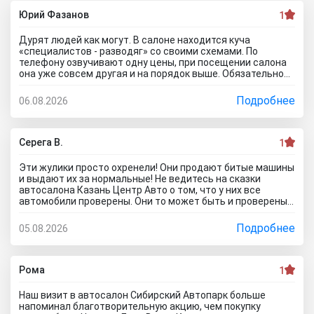
Юрий Фазанов
1
Дурят людей как могут. В салоне находится куча
«специалистов - разводяг» со своими схемами. По
телефону озвучивают одну цены, при посещении салона
она уже совсем другая и на порядок выше. Обязательное
условие при покупке в кредит страхование жизни, каско и
соответственно цена на авто вырастет на приличную
Подробнее
06.08.2026
сумму. По телефону озвучивают каско якобы первый год в
подарок, а потом на ваше усмотрение и страхование
жизни не обязательно, если работа не связана с риском
для жизни. Автомобиль типо находится на складе.
Серега В.
1
Оформляйте, подписывайте договор, а потом вам
привезут его. Какой будет автомобиль? По отзывам об
Эти жулики просто охренели! Они продают битые машины
автосалоне Авиатор были случаи со скрученным
и выдают их за нормальные! Не ведитесь на сказки
пробегом и рядом недостатков. Народ, не тратьте время
автосалона Казань Центр Авто о том, что у них все
и деньги. Будьте бдительны! Обманщикам в карму все
автомобили проверены. Они то может быть и проверены,
равно влетит как не крути...
вот только про реальное состояние они вам не скажут! Я
тоже осматривал такой «проверенный» автомобиль.
Подробнее
05.08.2026
Оказалось, что у машины кривой кузов и плавают зазоры
по всей морде! А всё потому что после ДТП не вытянуты
нормально лонжероны и полки крыла, да и без разницы
мне это по сути... факт что врут как по техническим
Рома
1
характеристикам предлагаемых автомобилей так и про
цены на них, которые НАМНОГО ВЫШЕ обещанных на
Наш визит в автосалон Сибирский Автопарк больше
сайте.. Говорят ну мы же пишем что сайт не оферта, все
напоминал благотворительную акцию, чем покупку
надо уточнять.... так я по телефону уточнял мне тоже