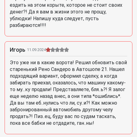
ездить на этом корыте, которое не стоит своих
денег?! Да я вам в жизни этого не прощу,
ублюдки! Напишу куда следует, пусть
разбираются!!!!
Игорь
11.09.2024
Это уже ни в какие ворота! Решил обновить свой
старенький Рено Сандеро в Автошопе 21. Нашел
подходящий вариант, оформил сделку, а когда
забирать приехал, оказалось, что машину какому-
то му...ку продали! Представляете, бля..ь?! Я залог
еще неделю назад внес, а они типа *ошиблись*.
Да вы там еб..нулись что ли, су..и?! Как можно
забронированный автомобиль другому челу
продать?! Пиз..ец, буду вас по судам таскать,
пока все бабки не отдадите, ган..ны!