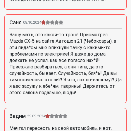
Саня
08.10.2024
Вашу мать, это какой-то трэш! Присмотрел
Mazda CX-5 на сайте Автошоп 21 (Чебоксары), а
эти пида*сы мне впихнули тачку с какими-то
проблемами по электрике! Я даже до дома
доехать не успел, как все погасло нах*й!
Приезжаю разбираться, а они типа, да это
случайность, бывает. Случайность, бля*ь! Да вы
там конченные что ли?! Я что, лох по-вашему?! Да
я вас засужу к ебе*ям, тварины! Держитесь от
этого салона подальше, люди!
Вадим
29.09.2024
Мечтал пересесть на свой автомобиль, и вот,