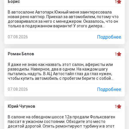
Борис
1
В автосалоне Автопарк Южный меня заинтересовала
новая рено каптюр. Приехал за автомобилем, потому что
договаривался за него с менеджером. Оказалось, что он
только в подержанном варианте! У этого дилера
обманули меня с наличием нового авто! Кидалово! Не
советовал бы вам приезжать в этот автоцентр на
Подробнее
07.08.2026
Гражданскую 1Д в Ставрополь, потому что это наглый
обман! Они только на сайте большой автосалон с
шикарными ценами, на деле мелкая шарашка разводящая
покупателей.
Роман Белов
1
Я даже не знаю как назвать этот салон, аферисты или
разводилы. Наверное, два в одном. На каждом шагу
пытались надуть. В АЦ Автостайл глаз да глаз нужен,
чтобы купить автомобиль с пробегом берите с собой
мастера, электрика, диагноста, а еще лучше сразу всех и
еще юриста захватите. Менеджер вообще никак не давал
Подробнее
07.08.2026
осмотреть авто. Ни капот открыть, ни в салон сесть, ни
днище глянуть. Попросил документы и то вместо них
ксерокопии принес. Мне даже смешно стало. Может по
картинкам тачку выбирать будем? Как я его не убеждал,
Юрий Чугунов
1
все равно без договора не дал смотреть. Я, конечно,
настаивать больше не стал, но очень интересно было, а
В салоне на обводном шоссе 12а продали Фольксваген
если бы я 5 тачек осмотреть захотел, на все 5 договора
пассат в ужасном состоянии. Обходите это место
бы писали? Бред полнейший..хорошо что в Челябинске
десятой дорогой. Опять ремонтируют турбину и в этот
есть куча других автосалонов и этот с лживый автоцентр