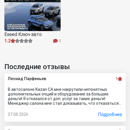
Exeed Ключ авто
1.2
5
Последние отзывы
Леонид Парфеньев
1
В автосалоне Kazan CA мне накрутили непонятных
дополнительных опций и оборудование за большие
деньги! Я отказался от доп. услуг за такие деньги!
Менеджер салона мне стал доказывать, что отказаться
от допов не выйдет! Ну и что за жесть вообще здесь
происходит?! Отчего это невозможно? это развод и
Подробнее
07.08.2026
кидалово! Оставил салон без автомобиля, потому что не
хотел его приобретать с допами за большие деньги да и
вам не советую!