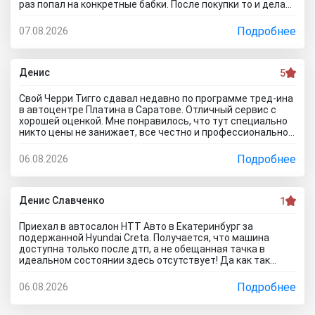
раз попал на конкретные бабки. После покупки то и делаю,
можно спокойно объехать стороной.
что занимаюсь ремонтом авто. Менеджер т**рь уверял
что все с машиной идеально, а сейчас ничего не могу
Подробнее
07.08.2026
сделать по гарантийному ремонту. Аферисты хреновы! Я
когда спрашивают где купить автомобиль в Тольятти
говорю - где угодно но не в автосалоне М-Авто!
Денис
5
Свой Черри Тигго сдавал недавно по программе тред-ина
в автоцентре Платина в Саратове. Отличный сервис с
хорошей оценкой. Мне понравилось, что тут специально
никто цены не занижает, все честно и профессионально.
Когда нашли все проблемы и неисправности, мне сразу
предложили подготовку провести тут в салоне. Для
Подробнее
06.08.2026
клиента это важно, самому возиться не надо. Сделали
все быстро и поставили нормальную цену. Теперь буду
ждать , пока тачку продадут, не сомневаюсь , что быстро
справятся так как тут работают профессионалы.
Денис Славченко
1
Приехал в автосалон НТТ Авто в Екатеринбург за
подержанной Hyundai Creta. Получается, что машина
доступна только после дтп, а не обещанная тачка в
идеальном состоянии здесь отсутствует! Да как так
можно врать, я не понимаю! Сказали машина не битая,
почти не ездила! Я ушел из салона, потому что мне такой
Подробнее
06.08.2026
расклад не подходит. Битое авто я могу купить и с рук и
намного дешевле, чем тут... Сожаления только о