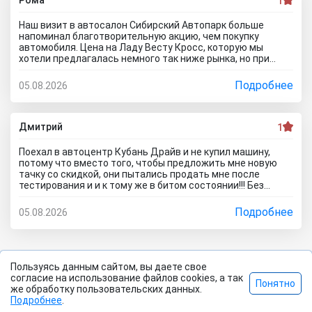
1
характеристикам предлагаемых автомобилей так и про
цены на них, которые НАМНОГО ВЫШЕ обещанных на
Наш визит в автосалон Сибирский Автопарк больше
сайте.. Говорят ну мы же пишем что сайт не оферта, все
напоминал благотворительную акцию, чем покупку
надо уточнять.... так я по телефону уточнял мне тоже
автомобиля. Цена на Ладу Весту Кросс, которую мы
самое сказали что стоимость машины актуальна..развод
хотели предлагалась немного так ниже рынка, но при
какойто..почитал что пишут в отзывах об автосалоне
оформлении менеджеры попытались завысить
Казань Центр Авто и понял что как лох поверил лживой
стоимость. Договор вышел сомнительный, куча лишнего,
Подробнее
05.08.2026
рекламе и приехал прямиком в лапы перекупщиков!
и мы чувствовали, что они нас за лохов принимают. Не
рекомендуем этот автоцентр с микрорайона Летный 12
никому... в Новосибирске есть куча нормальных
автодилеров, поэтому на этих перекупов время лучше не
Дмитрий
1
тратить.
Поехал в автоцентр Кубань Драйв и не купил машину,
потому что вместо того, чтобы предложить мне новую
тачку со скидкой, они пытались продать мне после
тестирования и и к тому же в битом состоянии!!! Без
специалиста лучше здесь ничего не покупать, и он вам
скорее всего скажет, что эти машины проблемные. Так
Подробнее
05.08.2026
что не теряйте время, обратитесь к официальному
дилеру и рекламе в интернете не верьте, а то как я
прокатитесь туда сюда зря.. а стоило всего лишь про
автосалон Кубань Драйв отзывы почитать чтоб понять
что с этим автодилером каши не сваришь.
Пользуясь данным сайтом, вы даете свое
согласие на использование файлов cookies, а так
Понятно
2026 Все права защищены. |
Политика
©
же обработку пользовательских данных.
Подробнее
.
конфиденциальности
|
Правила сайта
|
Контакты
|