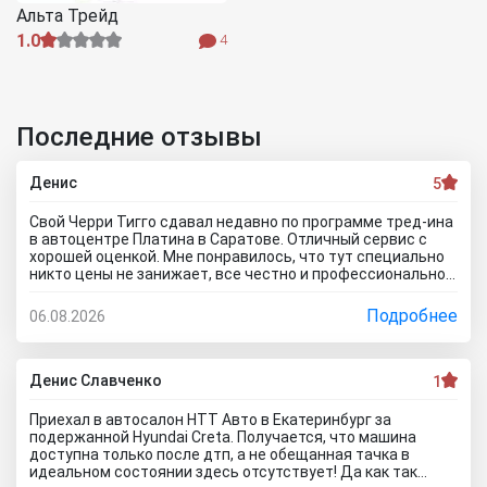
Альта Трейд
1.0
4
Последние отзывы
Денис
5
Свой Черри Тигго сдавал недавно по программе тред-ина
в автоцентре Платина в Саратове. Отличный сервис с
хорошей оценкой. Мне понравилось, что тут специально
никто цены не занижает, все честно и профессионально.
Когда нашли все проблемы и неисправности, мне сразу
предложили подготовку провести тут в салоне. Для
Подробнее
06.08.2026
клиента это важно, самому возиться не надо. Сделали
все быстро и поставили нормальную цену. Теперь буду
ждать , пока тачку продадут, не сомневаюсь , что быстро
справятся так как тут работают профессионалы.
Денис Славченко
1
Приехал в автосалон НТТ Авто в Екатеринбург за
подержанной Hyundai Creta. Получается, что машина
доступна только после дтп, а не обещанная тачка в
идеальном состоянии здесь отсутствует! Да как так