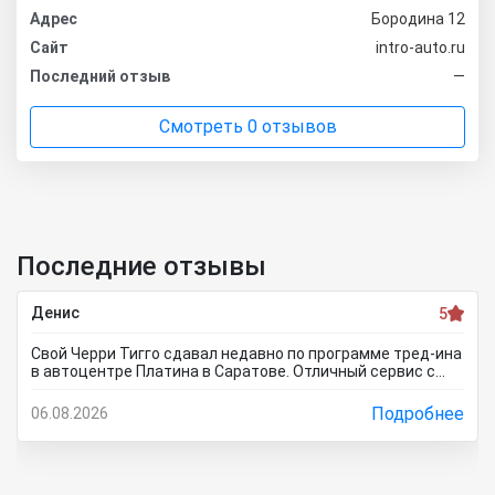
Адрес
Бородина 12
Сайт
intro-auto.ru
Последний отзыв
—
Смотреть 0 отзывов
Последние отзывы
Денис
5
Свой Черри Тигго сдавал недавно по программе тред-ина
в автоцентре Платина в Саратове. Отличный сервис с
хорошей оценкой. Мне понравилось, что тут специально
никто цены не занижает, все честно и профессионально.
Подробнее
06.08.2026
Когда нашли все проблемы и неисправности, мне сразу
предложили подготовку провести тут в салоне. Для
клиента это важно, самому возиться не надо. Сделали
все быстро и поставили нормальную цену. Теперь буду
ждать , пока тачку продадут, не сомневаюсь , что быстро