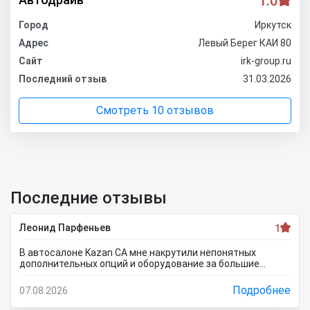
1.0
Город
Иркутск
Адрес
Левый Берег КАИ 80
Сайт
irk-group.ru
Последний отзыв
31.03.2026
Смотреть 10 отзывов
Последние отзывы
Леонид Парфеньев
1
В автосалоне Kazan CA мне накрутили непонятных
дополнительных опций и оборудование за большие
деньги! Я отказался от доп. услуг за такие деньги!
Менеджер салона мне стал доказывать, что отказаться
Подробнее
07.08.2026
от допов не выйдет! Ну и что за жесть вообще здесь
происходит?! Отчего это невозможно? это развод и