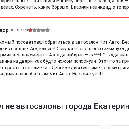
озрительные. Притащили машину обратно в салон, а они — 
 делах. Охренеть, какие борзые! Впарили неликвид, а тепер
дор
10.10.2024
комый посоветовал обратиться в автосалон Кит Авто, Бер
дки хорошие. Ага, как же! Скидки — это просто замануха д
рмил все документы. А когда забирал — ах***! Откуда ни
апина на двери, как будто ножом полоснули. Это что за пр
о, просто я не заметил. Да я каждый сантиметр осматрива
водняк полный в этом Кит Авто. Не советую!!!
гие автосалоны города Екатерин