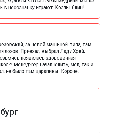
не, мужики, это вы сами мудрили, мы не
ь в несознанку играют. Козлы, блин!
езовский, за новой машиной, типа, там
ля лохов. Приехал, выбрал Ладу Хрей,
 возьмись появилась здоровенная
икол?! Менеджер начал юлить, мол, так и
л, не было там царапины! Короче,
бург