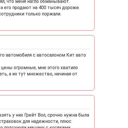
ял, что меня нагло обманывают.
 его продают на 400 тысяч дороже.
 сотрудники только поржали.
го автомобиля с автосалоном Кит авто
 цены огромные, мне этого хватило
ь, а их тут множество, начиная от
зять у них Грейт Вол, срочно нужна была
 страховок для надежности, плюс
то подсунули машину с косяками,