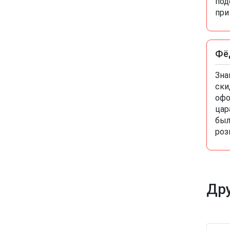
под
при
Фё
Зна
ски
офо
цар
был
роз
Дру