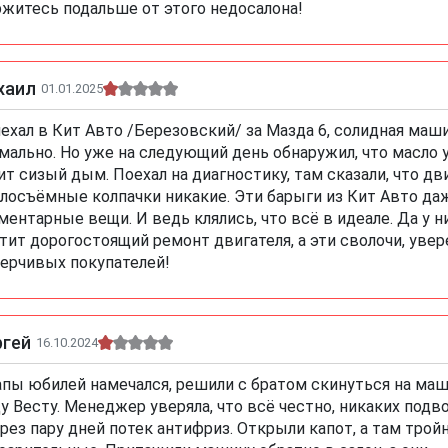
житесь подальше от этого недосалона!
хаил
01.01.2025
ехал в Кит Авто /Березовский/ за Мазда 6, солидная маш
мально. Но уже на следующий день обнаружил, что масло 
ит сизый дым. Поехал на диагностику, там сказали, что дв
лосъёмные колпачки никакие. Эти барыги из Кит Авто да
ментарные вещи. И ведь клялись, что всё в идеале. Да у 
тит дорогостоящий ремонт двигателя, а эти сволочи, уве
ерчивых покупателей!
ргей
16.10.2024
апы юбилей намечался, решили с братом скинуться на маш
у Весту. Менеджер уверяла, что всё честно, никаких подвод
ерез пару дней потек антифриз. Открыли капот, а там трой