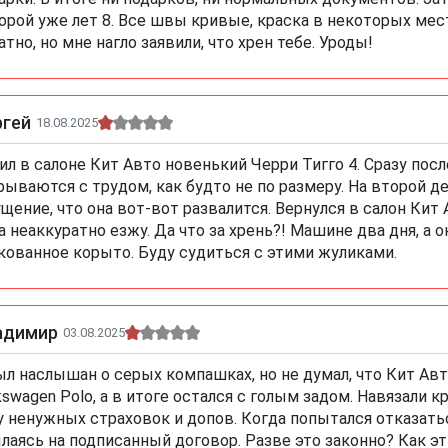
орой уже лет 8. Все швы кривые, краска в некоторых мес
атно, но мне нагло заявили, что хрен тебе. Уроды!
ргей
18.08.2025
ил в салоне Кит Авто новенький Черри Тигго 4. Сразу посл
рываются с трудом, как будто не по размеру. На второй д
щение, что она вот-вот развалится. Вернулся в салон Кит А
а неаккуратно езжу. Да что за хрень?! Машине два дня, а 
кованное корыто. Буду судиться с этими жуликами.
адимир
03.08.2025
ыл наслышан о серых компашках, но не думал, что Кит Авт
kswagen Polo, а в итоге остался с голым задом. Навязали
у ненужных страховок и допов. Когда попытался отказатьс
лаясь на подписанный договор. Разве это законно? Как 