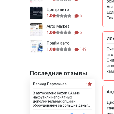
осм
Авт
Центр авто
Есл
1.0
5
Так
Auto Market
1.0
6
Иль
Прайм авто
Оче
1.0
149
что
Они
что
хам
Последние отзывы
Леонид Парфеньев
1
Ан
В автосалоне Kazan CA мне
накрутили непонятных
дополнительных опций и
Дно
оборудование за большие деньги!
тач
Я отказался от доп. услуг за такие
под
деньги! Менеджер салона мне