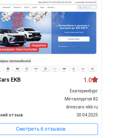
Cars EKB
1.0
Центр а
Екатеринбург
Город
Металлургов 82
Адрес
drivecars-ekb.ru
Сайт
ний отзыв
30.04.2025
Последни
Смотреть 6 отзывов