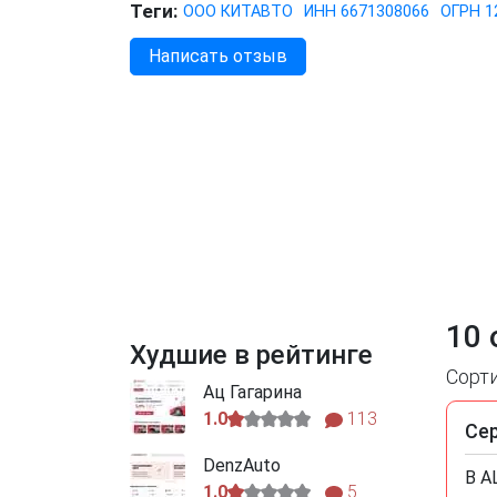
Теги:
ООО КИТАВТО
ИНН 6671308066
ОГРН 1
Написать отзыв
10 
Худшие в рейтинге
Сорт
Ац Гагарина
1.0
113
Се
DenzAuto
В А
1.0
5