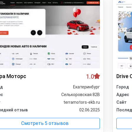
ра Моторс
1.0
Drive 
од
Екатеринбург
Город
ес
Селькоровская 82В
Адрес
т
terramotors-ekb.ru
Сайт
ледний отзыв
02.06.2025
Послед
Смотреть 5 отзывов