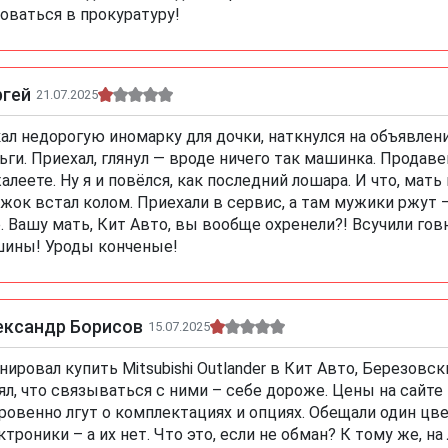
оваться в прокуратуру!
ргей
21.07.2025
ал недорогую иномарку для дочки, наткнулся на объявлен
ьги. Приехал, глянул — вроде ничего так машинка. Продаве
алеете. Ну я и повёлся, как последний лошара. И что, мать
жок встал колом. Приехали в сервис, а там мужики ржут 
. Вашу мать, Кит Авто, вы вообще охренели?! Всучили го
ины! Уроды конченые!
ександр Борисов
15.07.2025
нировал купить Mitsubishi Outlander в Кит Авто, Березовс
ял, что связываться с ними – себе дороже. Цены на сайте 
ровенно лгут о комплектациях и опциях. Обещали один цвет
ктроники – а их нет. Что это, если не обман? К тому же,