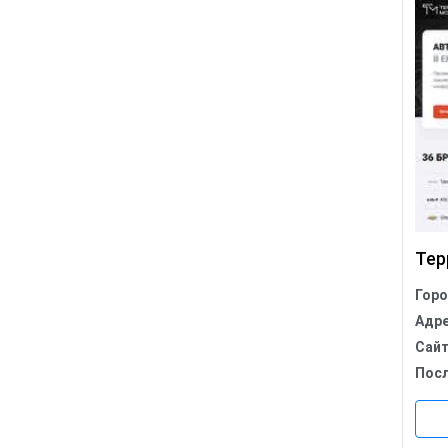
Тер
Гор
Адр
Сай
Пос