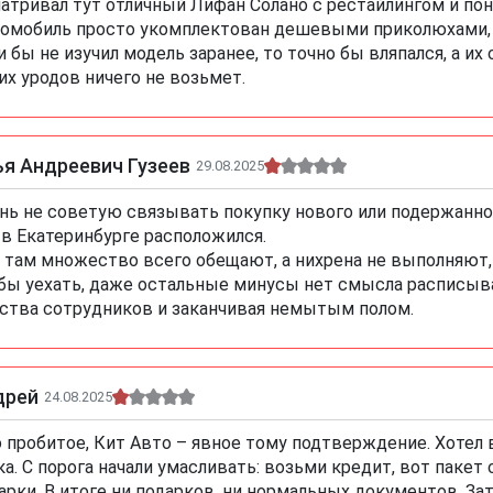
атривал тут отличный Лифан Солано с рестайлингом и пон
омобиль просто укомплектован дешевыми приколюхами, а
и бы не изучил модель заранее, то точно бы вляпался, а их
их уродов ничего не возьмет.
я Андреевич Гузеев
29.08.2025
нь не советую связывать покупку нового или подержанно
 в Екатеринбурге расположился.
 там множество всего обещают, а нихрена не выполняют,
бы уехать, даже остальные минусы нет смысла расписыват
ства сотрудников и заканчивая немытым полом.
дрей
24.08.2025
 пробитое, Кит Авто – явное тому подтверждение. Хотел в
ка. С порога начали умасливать: возьми кредит, вот пакет
арки. В итоге ни подарков, ни нормальных документов. За