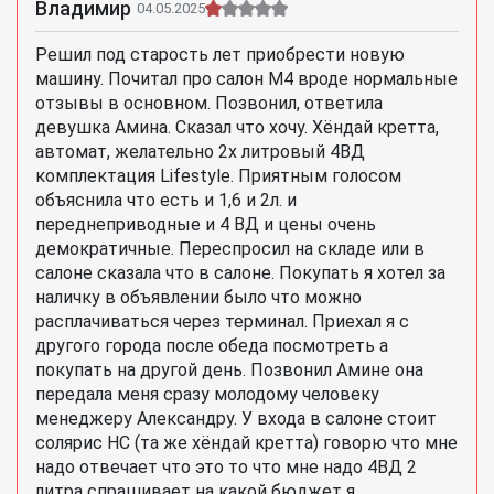
Владимир
04.05.2025
Решил под старость лет приобрести новую
машину. Почитал про салон М4 вроде нормальные
отзывы в основном. Позвонил, ответила
девушка Амина. Сказал что хочу. Хёндай кретта,
автомат, желательно 2х литровый 4ВД
комплектация Lifestyle. Приятным голосом
объяснила что есть и 1,6 и 2л. и
переднеприводные и 4 ВД и цены очень
демократичные. Переспросил на складе или в
салоне сказала что в салоне. Покупать я хотел за
наличку в объявлении было что можно
расплачиваться через терминал. Приехал я с
другого города после обеда посмотреть а
покупать на другой день. Позвонил Амине она
передала меня сразу молодому человеку
менеджеру Александру. У входа в салоне стоит
солярис НС (та же хёндай кретта) говорю что мне
надо отвечает что это то что мне надо 4ВД 2
литра спрашивает на какой бюджет я