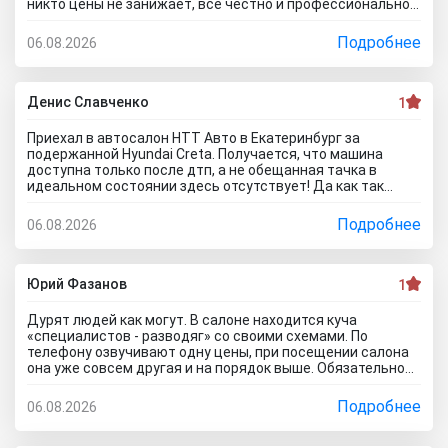
никто цены не занижает, все честно и профессионально.
Когда нашли все проблемы и неисправности, мне сразу
предложили подготовку провести тут в салоне. Для
Подробнее
06.08.2026
клиента это важно, самому возиться не надо. Сделали
все быстро и поставили нормальную цену. Теперь буду
ждать , пока тачку продадут, не сомневаюсь , что быстро
справятся так как тут работают профессионалы.
Денис Славченко
1
Приехал в автосалон НТТ Авто в Екатеринбург за
подержанной Hyundai Creta. Получается, что машина
доступна только после дтп, а не обещанная тачка в
идеальном состоянии здесь отсутствует! Да как так
можно врать, я не понимаю! Сказали машина не битая,
почти не ездила! Я ушел из салона, потому что мне такой
Подробнее
06.08.2026
расклад не подходит. Битое авто я могу купить и с рук и
намного дешевле, чем тут... Сожаления только о
потерянном времени которого можно было избежать
если бы я почитал отзывы об автоцентре Нтт авто до
Юрий Фазанов
1
того как решусь на поездку к ним на ул. Селькоровская
82В.
Дурят людей как могут. В салоне находится куча
«специалистов - разводяг» со своими схемами. По
телефону озвучивают одну цены, при посещении салона
она уже совсем другая и на порядок выше. Обязательное
условие при покупке в кредит страхование жизни, каско и
соответственно цена на авто вырастет на приличную
Подробнее
06.08.2026
сумму. По телефону озвучивают каско якобы первый год в
подарок, а потом на ваше усмотрение и страхование