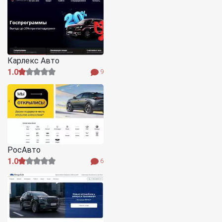
Карлекс Авто
1.0
9
РосАвто
1.0
6