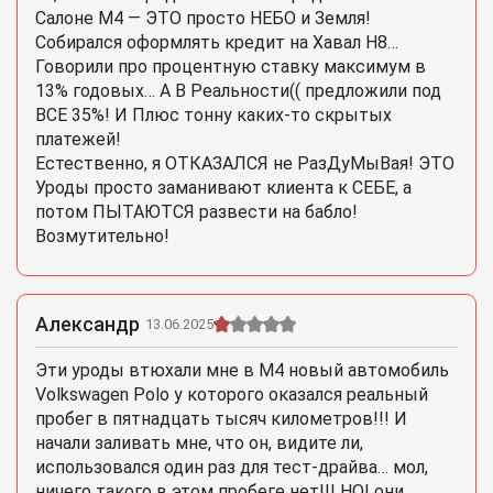
Салоне М4 — ЭТО просто НЕБО и Земля!
Собирался оформлять кредит на Хавал Н8…
Говорили про процентную ставку максимум в
13% годовых… А В Реальности(( предложили под
ВСЕ 35%! И Плюс тонну каких-то скрытых
платежей!
Естественно, я ОТКАЗАЛСЯ не РазДуМыВая! ЭТО
Уроды просто заманивают клиента к СЕБЕ, а
потом ПЫТАЮТСЯ развести на бабло!
Возмутительно!
Александр
13.06.2025
Эти уроды втюхали мне в М4 новый автомобиль
Volkswagen Polo у которого оказался реальный
пробег в пятнадцать тысяч километров!!! И
начали заливать мне, что он, видите ли,
использовался один раз для тест-драйва… мол,
ничего такого в этом пробеге нет!!! НО! они