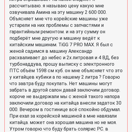
рассчитываю. я называю цену какую мне
озвучивала Амина на эту машину 2 600 000.
Объясняет мне что корейские машины уже
устарели на них проблемы с запчастями и
гарантийным ремонтом. и на эту сумму он
подберёт мне другую и машину ведёт к
китайским машинам. TiGG 7 PRO MAX. Я был с
женой садимся в машину Александр
расхваливает до небес и 2х литровая и 4 ВД, без
турбонаддува, прошу выписку с электронного
ПТС объём 1598 см куб. он мне объясняет что это
у китайцев кубики а по нашему 2 литра ? Говорю
что завтра буду покупать. Нет машины могут
забрать в другой салон давай заключим договор.
короче не выдержали мы с женой такого напора
заключили договор на китайца внесли задаток 30
000. Вечером в гостинице всё спокойно обдумал.
При ехал за корейской машиной а мне навязали
китайца. может она хорошая машина но не моя.
Утром говорю что буду брать солярис РС. в