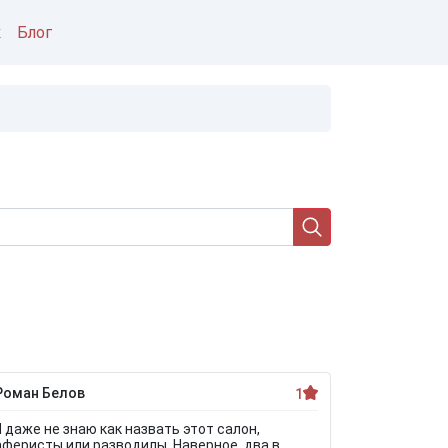
к
Блог
Роман Белов
Юрий Чугу
1
Я даже не знаю как назвать этот салон,
В салоне 
аферисты или разводилы. Наверное, два в
Фольксваг