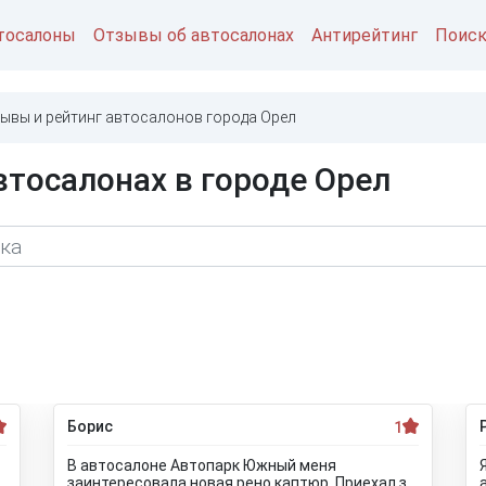
тосалоны
Отзывы об автосалонах
Антирейтинг
Поис
ывы и рейтинг автосалонов города Орел
втосалонах в городе Орел
Борис
1
В автосалоне Автопарк Южный меня
заинтересовала новая рено каптюр. Приехал за