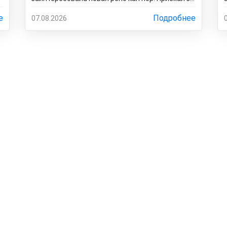
автомобилем, потому что договаривался за
него с менеджером. Оказалось, что он только в
е
Подробнее
07.08.2026
подержанном варианте! У этого дилера
обманули меня с наличием нового авто!
Кидалово! Не советовал бы вам приезжать в
этот автоцентр на Гражданскую 1Д в
Ставрополь, потому что это наглый обман! Они
только на сайте большой автосалон с
шикарными ценами, на деле мелкая шарашка
разводящая покупателей.