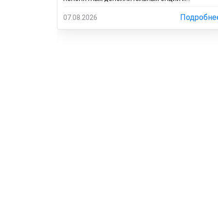
оборудование за большие деньги! Я отказался
от доп. услуг за такие деньги! Менеджер
Подробне
07.08.2026
салона мне стал доказывать, что отказаться
от допов не выйдет! Ну и что за жесть вообще
здесь происходит?! Отчего это невозможно?
это развод и кидалово! Оставил салон без
автомобиля, потому что не хотел его
приобретать с допами за большие деньги да и
вам не советую!