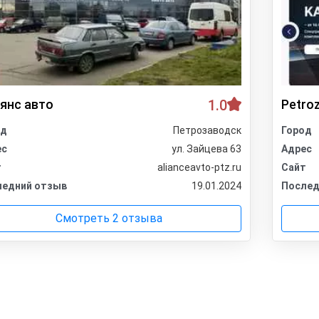
янс авто
1.0
Petro
од
Петрозаводск
Город
ес
ул. Зайцева 63
Адрес
т
alianceavto-ptz.ru
Сайт
ледний отзыв
19.01.2024
Послед
Смотреть 2 отзыва