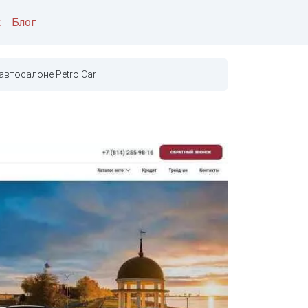
к
Блог
автосалоне Petro Car