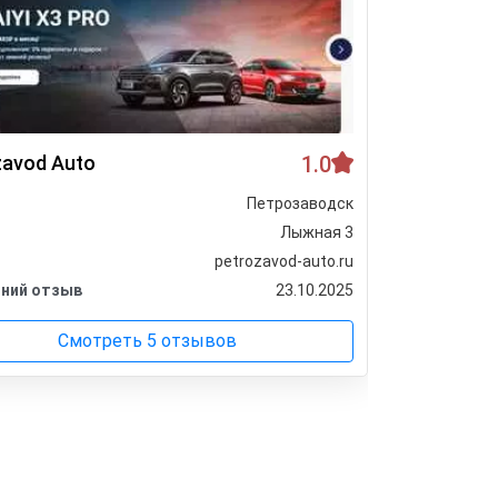
zavod Auto
1.0
Ац Каре
Петрозаводск
Город
Лыжная 3
Адрес
petrozavod-auto.ru
Сайт
ний отзыв
23.10.2025
Последни
Смотреть 5 отзывов