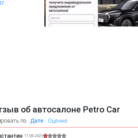
87
тзыв об автосалоне Petro Car
ировать по
Дате
Оценке
нстантин
17.06.2025