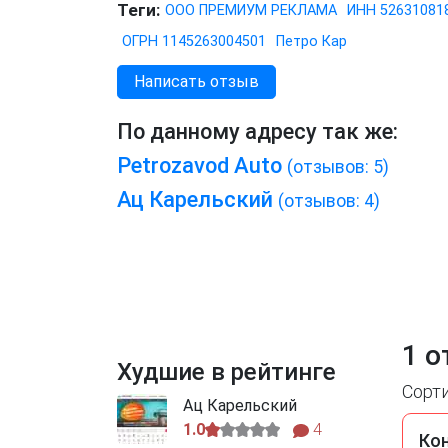
Теги:
ООО ПРЕМИУМ РЕКЛАМА
ИНН 52631081
ОГРН 1145263004501
Петро Кар
Написать отзыв
По данному адресу так же:
Petrozavod Auto
(отзывов: 5)
Ац Карельский
(отзывов: 4)
1 о
Худшие в рейтинге
Сорт
Ац Карельский
1.0
4
Ко