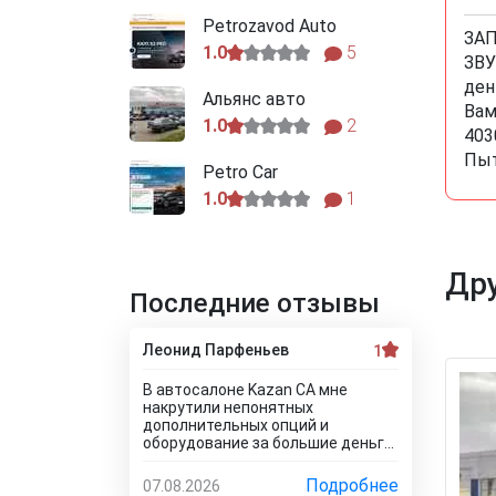
Petrozavod Auto
ЗАП
1.0
5
ЗВУ
ден
Альянс авто
Вам
1.0
2
403
Пыт
Petro Car
1.0
1
Дру
Последние отзывы
Леонид Парфеньев
1
В автосалоне Kazan CA мне
накрутили непонятных
дополнительных опций и
оборудование за большие деньги!
Я отказался от доп. услуг за такие
деньги! Менеджер салона мне
Подробнее
07.08.2026