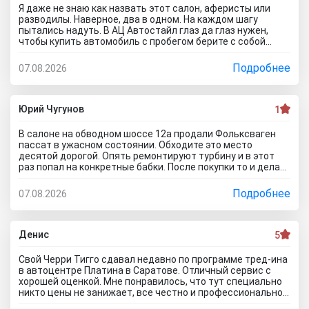
Я даже не знаю как назвать этот салон, аферисты или
разводилы. Наверное, два в одном. На каждом шагу
пытались надуть. В АЦ Автостайл глаз да глаз нужен,
чтобы купить автомобиль с пробегом берите с собой
мастера, электрика, диагноста, а еще лучше сразу всех и
еще юриста захватите. Менеджер вообще никак не давал
Подробнее
07.08.2026
осмотреть авто. Ни капот открыть, ни в салон сесть, ни
днище глянуть. Попросил документы и то вместо них
ксерокопии принес. Мне даже смешно стало. Может по
картинкам тачку выбирать будем? Как я его не убеждал,
Юрий Чугунов
1
все равно без договора не дал смотреть. Я, конечно,
настаивать больше не стал, но очень интересно было, а
В салоне на обводном шоссе 12а продали Фольксваген
если бы я 5 тачек осмотреть захотел, на все 5 договора
пассат в ужасном состоянии. Обходите это место
бы писали? Бред полнейший..хорошо что в Челябинске
десятой дорогой. Опять ремонтируют турбину и в этот
есть куча других автосалонов и этот с лживый автоцентр
раз попал на конкретные бабки. После покупки то и делаю,
можно спокойно объехать стороной.
что занимаюсь ремонтом авто. Менеджер т**рь уверял
что все с машиной идеально, а сейчас ничего не могу
Подробнее
07.08.2026
сделать по гарантийному ремонту. Аферисты хреновы! Я
когда спрашивают где купить автомобиль в Тольятти
говорю - где угодно но не в автосалоне М-Авто!
Денис
5
Свой Черри Тигго сдавал недавно по программе тред-ина
в автоцентре Платина в Саратове. Отличный сервис с
хорошей оценкой. Мне понравилось, что тут специально
никто цены не занижает, все честно и профессионально.
Когда нашли все проблемы и неисправности, мне сразу