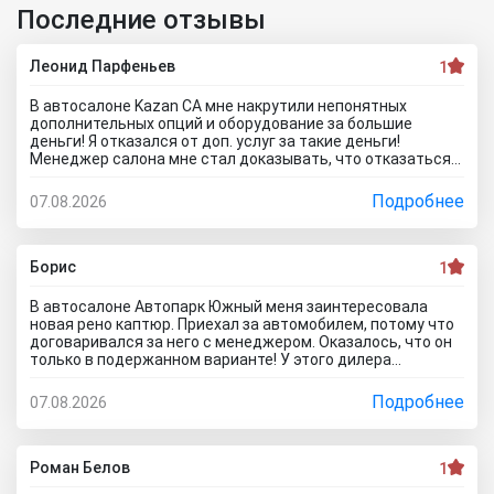
Последние отзывы
Леонид Парфеньев
1
В автосалоне Kazan CA мне накрутили непонятных
дополнительных опций и оборудование за большие
деньги! Я отказался от доп. услуг за такие деньги!
Менеджер салона мне стал доказывать, что отказаться
от допов не выйдет! Ну и что за жесть вообще здесь
происходит?! Отчего это невозможно? это развод и
Подробнее
07.08.2026
кидалово! Оставил салон без автомобиля, потому что не
хотел его приобретать с допами за большие деньги да и
вам не советую!
Борис
1
В автосалоне Автопарк Южный меня заинтересовала
новая рено каптюр. Приехал за автомобилем, потому что
договаривался за него с менеджером. Оказалось, что он
только в подержанном варианте! У этого дилера
обманули меня с наличием нового авто! Кидалово! Не
советовал бы вам приезжать в этот автоцентр на
Подробнее
07.08.2026
Гражданскую 1Д в Ставрополь, потому что это наглый
обман! Они только на сайте большой автосалон с
шикарными ценами, на деле мелкая шарашка разводящая
покупателей.
Роман Белов
1