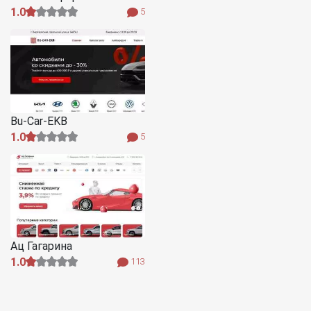
1.0
5
Bu-Car-EKB
1.0
5
Ац Гагарина
1.0
113