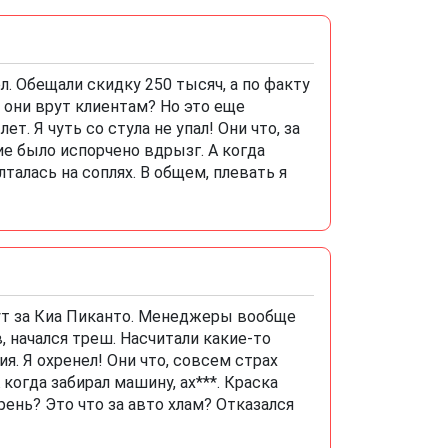
л. Обещали скидку 250 тысяч, а по факту
а они врут клиентам? Но это еще
. Я чуть со стула не упал! Они что, за
ие было испорчено вдрызг. А когда
талась на соплях. В общем, плевать я
гут за Киа Пиканто. Менеджеры вообще
 начался треш. Насчитали какие-то
. Я охренел! Они что, совсем страх
когда забирал машину, ах***. Краска
рень? Это что за авто хлам? Отказался