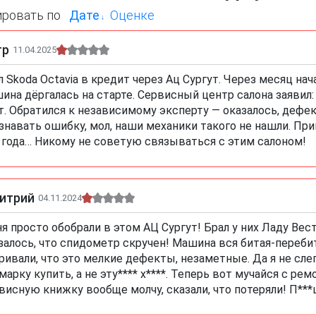
ировать по
Дате
Оценке
тр
11.04.2025
л Skoda Octavia в кредит через Ац Сургут. Через месяц н
ина дёргалась на старте. Сервисный центр салона заявил:
т. Обратился к независимому эксперту — оказалось, дефек
знавать ошибку, мол, наши механики такого не нашли. Пр
 года… Никому не советую связываться с этим салоном!
итрий
04.11.2024
я просто обобрали в этом АЦ Сургут! Брал у них Ладу Вест
залось, что спидометр скручен! Машина вся битая-перебита
ривали, что это мелкие дефекты, незаметные. Да я не слепо
марку купить, а не эту**** х****. Теперь вот мучайся с рем
висную книжку вообще молчу, сказали, что потеряли! П***