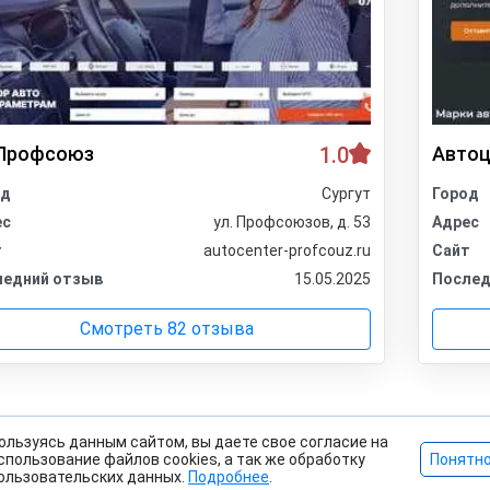
Профсоюз
1.0
Автоц
од
Сургут
Город
ес
ул. Профсоюзов, д. 53
Адрес
т
autocenter-profcouz.ru
Сайт
ледний отзыв
15.05.2025
Послед
Смотреть 82 отзыва
ользуясь данным сайтом, вы даете свое согласие на
спользование файлов cookies, а так же обработку
Понятн
ользовательских данных.
Подробнее
.
ава защищены. |
Политика конфиденциальности
|
Правила са