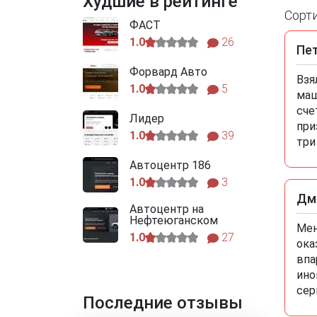
Худшие в рейтинге
Сорт
ФАСТ
1.0
26
Пе
Форвард Авто
Взя
1.0
5
маш
сче
Лидер
при
1.0
39
три
Автоцентр 186
1.0
3
Дм
Автоцентр на
Нефтеюганском
Мен
1.0
27
ока
впа
ино
сер
Последние отзывы