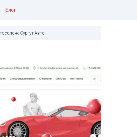
к
Блог
тосалоне Сургут Авто