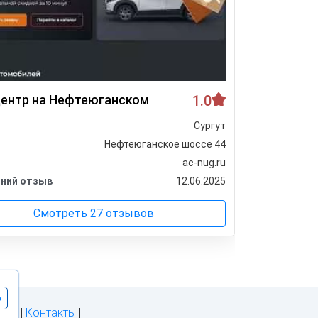
ентр на Нефтеюганском
1.0
Форвард
Сургут
Город
Нефтеюганское шоссе 44
Адрес
ac-nug.ru
Сайт
ний отзыв
12.06.2025
Последни
Смотреть 27 отзывов
о
йта
|
Контакты
|