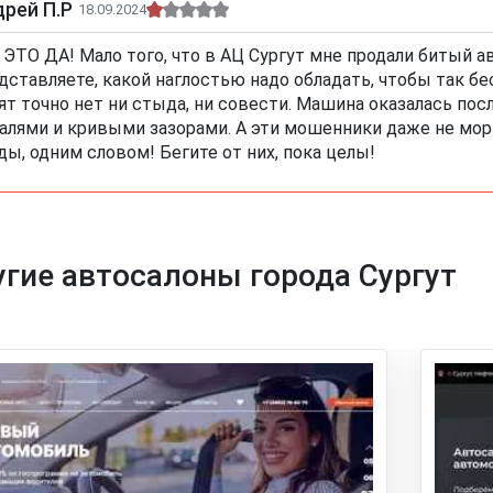
рей П.Р
18.09.2024
 ЭТО ДА! Мало того, что в АЦ Сургут мне продали битый а
дставляете, какой наглостью надо обладать, чтобы так б
ят точно нет ни стыда, ни совести. Машина оказалась по
алями и кривыми зазорами. А эти мошенники даже не морг
ды, одним словом! Бегите от них, пока целы!
гие автосалоны города Сургут