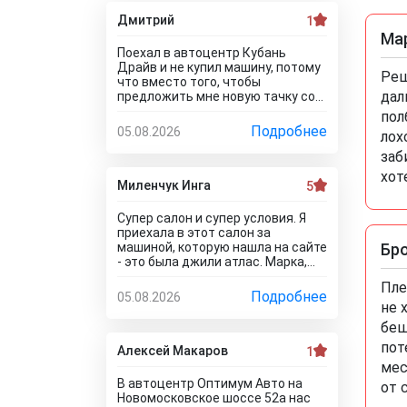
Дмитрий
1
Ма
Поехал в автоцентр Кубань
Драйв и не купил машину, потому
Реш
что вместо того, чтобы
дал
предложить мне новую тачку со
скидкой, они пытались продать
пол
мне после тестирования и и к
Подробнее
05.08.2026
лох
тому же в битом состоянии!!! Без
специалиста лучше здесь ничего
заб
не покупать, и он вам скорее
хот
всего скажет, что эти машины
Миленчук Инга
5
проблемные. Так что не теряйте
время, обратитесь к
Супер салон и супер условия. Я
официальному дилеру и рекламе
приехала в этот салон за
в интернете не верьте, а то как я
машиной, которую нашла на сайте
Бр
прокатитесь туда сюда зря.. а
- это была джили атлас. Марка,
стоило всего лишь про автосалон
модель и комплектация были
Кубань Драйв отзывы почитать
Пле
такие, как мне надо. Думала, что
Подробнее
05.08.2026
чтоб понять что с этим
не окажется ее в наличии, так как
не 
автодилером каши не сваришь.
всякое бывает. Но она стояла и
беш
ждала меня. Менеджеры во всех
пот
отделах работают на ура. Все мне
Алексей Макаров
1
быстро оформили. И, кстати, я
мес
приехала в утренние часы и мне
В автоцентр Оптимум Авто на
от 
сделали ещё скидку
Новомосковское шоссе 52а нас