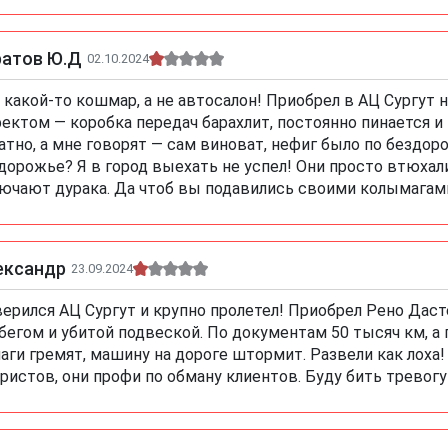
ратов Ю.Д
02.10.2024
 какой-то кошмар, а не автосалон! Приобрел в АЦ Сургут н
ектом — коробка передач барахлит, постоянно пинается и
атно, а мне говорят — сам виноват, нефиг было по бездоро
дорожье? Я в город выехать не успел! Они просто втюхали
ючают дурака. Да чтоб вы подавились своими колымагам
ександр
23.09.2024
ерился АЦ Сургут и крупно пролетел! Приобрел Рено Дасте
бегом и убитой подвеской. По документам 50 тысяч км, а п
аги гремят, машину на дороге штормит. Развели как лоха!
ристов, они профи по обману клиентов. Буду бить тревогу