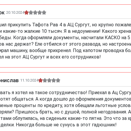
рк
20.10.2024
ил прикупить Тафота Рав 4 в АЦ Сургут, но крупно пожале
и какие-то жалкие 10 тысяч. Я в недоумении! Какого хрен
беды. Когда оформляли документы, насчитали КАСКО на 5 лет
ов нас держат? Еле отбился от этого развода, но настроен
ирал машину, вообще прихренел. Под капотом проводка бол
ел на этот АЦ Сургут и всех его сотрудников!
онислав
11.10.2024
вать я хотел на такое сотрудничество! Приехал в Ац Сур
хотят общаться. А когда дошло до оформления документов,
еные проценты по кредиту, хотя обещали льготные условия
еряли? Пришлось брать, но с душой, полной негодования. А 
тами облупилась, на сиденьях какие-то пятна. Это что за х
сделки. Никогда больше не сунусь в этот гадюшник!