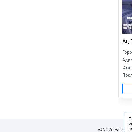
Ац 
Гор
Адр
Сай
Пос
П
и
п
2026 Все пр
©