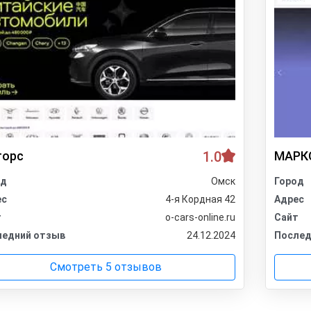
торс
1.0
МАРК
од
Омск
Город
ес
4-я Кордная 42
Адрес
т
o-cars-online.ru
Сайт
ледний отзыв
24.12.2024
Послед
Смотреть 5 отзывов