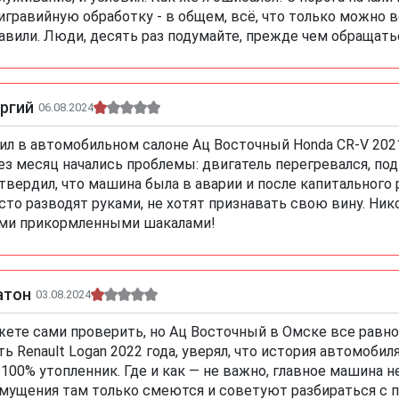
игравийную обработку - в общем, всё, что только можно во
авили. Люди, десять раз подумайте, прежде чем обращатьс
ргий
06.08.2024
ил в автомобильном салоне Ац Восточный Honda CR-V 2021 
ез месяц начались проблемы: двигатель перегревался, по
твердил, что машина была в аварии и после капитального 
сто разводят руками, не хотят признавать свою вину. Ни
ми прикормленными шакалами!
атон
03.08.2024
ете сами проверить, но Ац Восточный в Омске все равно
ть Renault Logan 2022 года, уверял, что история автомобил
 100% утопленник. Где и как — не важно, главное машина 
мущения там только смеются и советуют разбираться с п