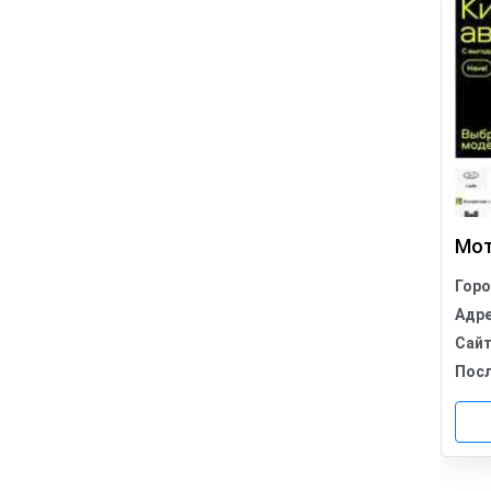
Мо
Гор
Адр
Сай
Пос