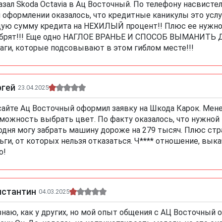
азал Skoda Octavia в Ац Восточный. По телефону насви
 оформлении оказалось, что кредитные каникулы это усл
ую сумму кредита на НЕХИЛЫЙ процент!! Плюс ее нужно о
брят!!! Еще одно НАГЛОЕ ВРАНЬЕ И СПОСОБ ВЫМАНИТЬ ДЕ
аги, которые подсовывают в этом гиблом месте!!!
ргей
23.04.2025
сайте Ац Восточный оформил заявку на Шкода Карок. Мене
можность выбрать цвет. По факту оказалось, что нужной 
одня могу забрать машину дороже на 279 тысяч. Плюс ст
ьги, от которых нельзя отказаться. Ч**** отношение, выка
о!
нстантин
04.03.2025
знаю, как у других, но мой опыт общения с АЦ Восточный