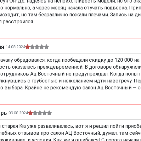
сун Он-До, надеясь на неприхотливость модели, но это ок
о нормально, а через месяц начала стучать подвеска. Прип
исходит, но там безразлично пожали плечами. Запись на д
я расстроился…
ня
14.08.2024
ачалу обрадовался, когда пообещали скидку до 120 000 на
ость оказалась преждевременной. В договоре обнаружили
сотрудников Ац Восточный не предупреждал. Когда попыт
лкнувшись с грубостью и нежеланием идти навстречу. Пер
о выбора. Крайне не рекомендую салон Ац Восточный — э
орь
09.08.2024
 старая Kia уже разваливалась, вот я и решил пойти приоб
лебных отзывов про салон АЦ Восточный, думал, там сейч
луживание, и условия. Как же я ошибался! С порога начал