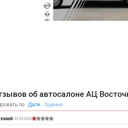
тзывов об автосалоне АЦ Восто
ировать по
Дате
Оценке
темий
22.05.2025