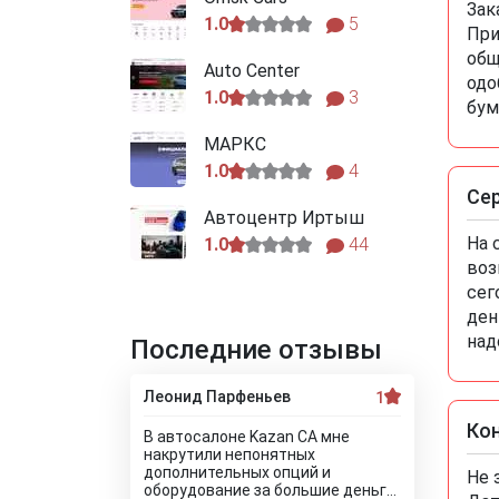
Зак
1.0
5
При
общ
Auto Centеr
одо
1.0
3
бум
МАРКС
1.0
4
Се
Автоцентр Иртыш
На 
1.0
44
воз
сег
ден
над
Последние отзывы
Леонид Парфеньев
1
Ко
В автосалоне Kazan CA мне
накрутили непонятных
дополнительных опций и
Не 
оборудование за большие деньги!