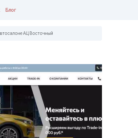
к
Блог
автосалоне АЦ Восточный