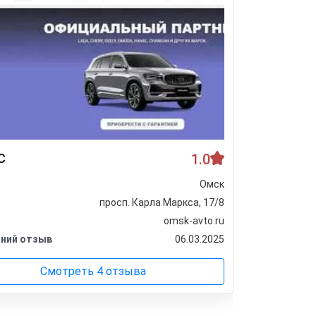
С
1.0
Автоцен
Омск
Город
просп. Карла Маркса, 17/8
Адрес
omsk-avto.ru
Сайт
ний отзыв
06.03.2025
Последни
Смотреть 4 отзыва