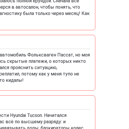
азалось полной ерундой. Сначала все
ерся в автосалон, чтобы понять, что
иагностику была только через месяц! Как
 автомобиль Фольксваген Пассат, но моя
сь скрытые платежи, о которых никто
ался прояснить ситуацию,
еплатил, потому как у меня тупо не
то кидалы!
ести Hyundai Tucson. Начитался
ас всё по высшему разряду: и
и навязывать допы: блокираторы колес,