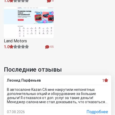
1.0
8
Land Motors
1.0
66
Последние отзывы
Леонид Парфеньев
1
В автосалоне Kazan CA мне накрутили непонятных
дополнительных опций и оборудование за большие
деньги! Я отказался от доп. услуг за такие деньги!
Менеджер салона мне стал доказывать, что отказаться
от допов не выйдет! Ну и что за жесть вообще здесь
происходит?! Отчего это невозможно? это развод и
Подробнее
07.08.2026
кидалово! Оставил салон без автомобиля, потому что не