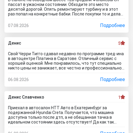
если бы я 5 тачек осмотреть захотел, на все 5 договора
пассат в ужасном состоянии. Обходите это место
бы писали? Бред полнейший..хорошо что в Челябинске
десятой дорогой. Опять ремонтируют турбину и в этот
есть куча других автосалонов и этот с лживый автоцентр
раз попал на конкретные бабки. После покупки то и делаю,
можно спокойно объехать стороной.
что занимаюсь ремонтом авто. Менеджер т**рь уверял
что все с машиной идеально, а сейчас ничего не могу
Подробнее
07.08.2026
сделать по гарантийному ремонту. Аферисты хреновы! Я
когда спрашивают где купить автомобиль в Тольятти
говорю - где угодно но не в автосалоне М-Авто!
Денис
5
Свой Черри Тигго сдавал недавно по программе тред-ина
в автоцентре Платина в Саратове. Отличный сервис с
хорошей оценкой. Мне понравилось, что тут специально
никто цены не занижает, все честно и профессионально.
Когда нашли все проблемы и неисправности, мне сразу
предложили подготовку провести тут в салоне. Для
Подробнее
06.08.2026
клиента это важно, самому возиться не надо. Сделали
все быстро и поставили нормальную цену. Теперь буду
ждать , пока тачку продадут, не сомневаюсь , что быстро
справятся так как тут работают профессионалы.
Денис Славченко
1
Приехал в автосалон НТТ Авто в Екатеринбург за
подержанной Hyundai Creta. Получается, что машина
доступна только после дтп, а не обещанная тачка в
идеальном состоянии здесь отсутствует! Да как так
можно врать, я не понимаю! Сказали машина не битая,
почти не ездила! Я ушел из салона, потому что мне такой