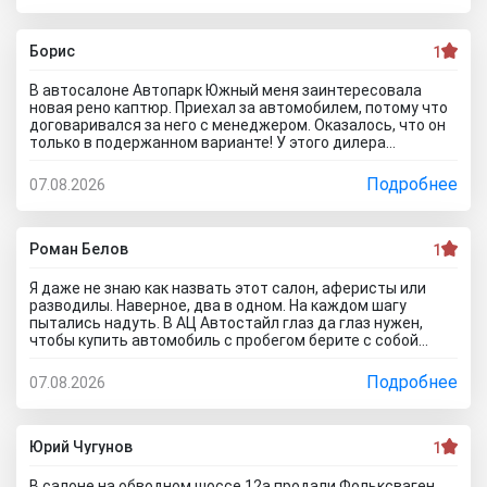
хотел его приобретать с допами за большие деньги да и
вам не советую!
Борис
1
В автосалоне Автопарк Южный меня заинтересовала
новая рено каптюр. Приехал за автомобилем, потому что
договаривался за него с менеджером. Оказалось, что он
только в подержанном варианте! У этого дилера
обманули меня с наличием нового авто! Кидалово! Не
советовал бы вам приезжать в этот автоцентр на
Подробнее
07.08.2026
Гражданскую 1Д в Ставрополь, потому что это наглый
обман! Они только на сайте большой автосалон с
шикарными ценами, на деле мелкая шарашка разводящая
покупателей.
Роман Белов
1
Я даже не знаю как назвать этот салон, аферисты или
разводилы. Наверное, два в одном. На каждом шагу
пытались надуть. В АЦ Автостайл глаз да глаз нужен,
чтобы купить автомобиль с пробегом берите с собой
мастера, электрика, диагноста, а еще лучше сразу всех и
еще юриста захватите. Менеджер вообще никак не давал
Подробнее
07.08.2026
осмотреть авто. Ни капот открыть, ни в салон сесть, ни
днище глянуть. Попросил документы и то вместо них
ксерокопии принес. Мне даже смешно стало. Может по
картинкам тачку выбирать будем? Как я его не убеждал,
Юрий Чугунов
1
все равно без договора не дал смотреть. Я, конечно,
настаивать больше не стал, но очень интересно было, а
В салоне на обводном шоссе 12а продали Фольксваген