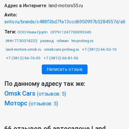
Адрес в Интернете:
land-motors55.ru
Avito:
avito.ru/brands/c488f3bd7fe13ccd6950997b5284557d/all
Теги:
ООО Нова-Групп
ОГРН 1247700095345
ИНН 7730318222
развод
обман
lm-probeg.ru
land-motors-omsk.ru
omskcars-probeg.ru
+7 (3812) 66-52-10
+7 (3812) 66-76-05
+7 (3812) 66-81-56
Написать отзыв
По данному адресу так же:
Omsk Cars
(отзывов: 5)
Моторс
(отзывов: 5)
66 отзывов об автосалоне Land