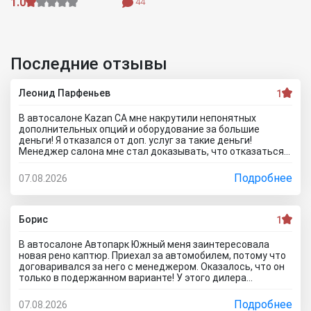
1.0
44
Последние отзывы
Леонид Парфеньев
1
В автосалоне Kazan CA мне накрутили непонятных
дополнительных опций и оборудование за большие
деньги! Я отказался от доп. услуг за такие деньги!
Менеджер салона мне стал доказывать, что отказаться
от допов не выйдет! Ну и что за жесть вообще здесь
происходит?! Отчего это невозможно? это развод и
Подробнее
07.08.2026
кидалово! Оставил салон без автомобиля, потому что не
хотел его приобретать с допами за большие деньги да и
вам не советую!
Борис
1
В автосалоне Автопарк Южный меня заинтересовала
новая рено каптюр. Приехал за автомобилем, потому что
договаривался за него с менеджером. Оказалось, что он
только в подержанном варианте! У этого дилера
обманули меня с наличием нового авто! Кидалово! Не
советовал бы вам приезжать в этот автоцентр на
Подробнее
07.08.2026