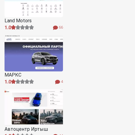
Land Motors
1.0
66
МАРКС
1.0
4
Автоцентр Иртыш