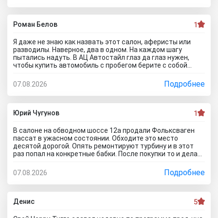
Гражданскую 1Д в Ставрополь, потому что это наглый
обман! Они только на сайте большой автосалон с
шикарными ценами, на деле мелкая шарашка разводящая
покупателей.
Роман Белов
1
Я даже не знаю как назвать этот салон, аферисты или
разводилы. Наверное, два в одном. На каждом шагу
пытались надуть. В АЦ Автостайл глаз да глаз нужен,
чтобы купить автомобиль с пробегом берите с собой
мастера, электрика, диагноста, а еще лучше сразу всех и
еще юриста захватите. Менеджер вообще никак не давал
Подробнее
07.08.2026
осмотреть авто. Ни капот открыть, ни в салон сесть, ни
днище глянуть. Попросил документы и то вместо них
ксерокопии принес. Мне даже смешно стало. Может по
картинкам тачку выбирать будем? Как я его не убеждал,
Юрий Чугунов
1
все равно без договора не дал смотреть. Я, конечно,
настаивать больше не стал, но очень интересно было, а
В салоне на обводном шоссе 12а продали Фольксваген
если бы я 5 тачек осмотреть захотел, на все 5 договора
пассат в ужасном состоянии. Обходите это место
бы писали? Бред полнейший..хорошо что в Челябинске
десятой дорогой. Опять ремонтируют турбину и в этот
есть куча других автосалонов и этот с лживый автоцентр
раз попал на конкретные бабки. После покупки то и делаю,
можно спокойно объехать стороной.
что занимаюсь ремонтом авто. Менеджер т**рь уверял
что все с машиной идеально, а сейчас ничего не могу
Подробнее
07.08.2026
сделать по гарантийному ремонту. Аферисты хреновы! Я
когда спрашивают где купить автомобиль в Тольятти
говорю - где угодно но не в автосалоне М-Авто!
Денис
5