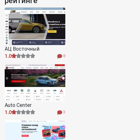
рейтинге
АЦ Восточный
1.0
8
Auto Centеr
1.0
3