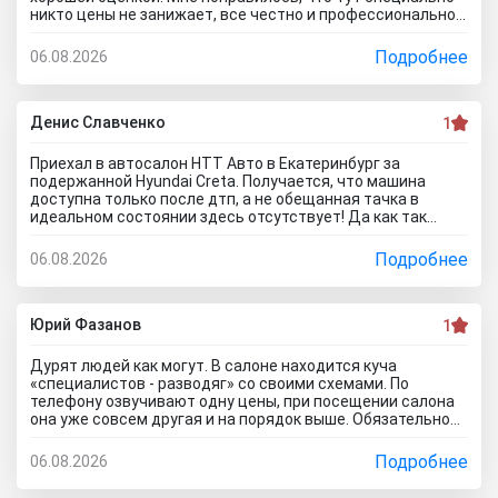
никто цены не занижает, все честно и профессионально.
Когда нашли все проблемы и неисправности, мне сразу
предложили подготовку провести тут в салоне. Для
Подробнее
06.08.2026
клиента это важно, самому возиться не надо. Сделали
все быстро и поставили нормальную цену. Теперь буду
ждать , пока тачку продадут, не сомневаюсь , что быстро
справятся так как тут работают профессионалы.
Денис Славченко
1
Приехал в автосалон НТТ Авто в Екатеринбург за
подержанной Hyundai Creta. Получается, что машина
доступна только после дтп, а не обещанная тачка в
идеальном состоянии здесь отсутствует! Да как так
можно врать, я не понимаю! Сказали машина не битая,
почти не ездила! Я ушел из салона, потому что мне такой
Подробнее
06.08.2026
расклад не подходит. Битое авто я могу купить и с рук и
намного дешевле, чем тут... Сожаления только о
потерянном времени которого можно было избежать
если бы я почитал отзывы об автоцентре Нтт авто до
Юрий Фазанов
1
того как решусь на поездку к ним на ул. Селькоровская
82В.
Дурят людей как могут. В салоне находится куча
«специалистов - разводяг» со своими схемами. По
телефону озвучивают одну цены, при посещении салона
она уже совсем другая и на порядок выше. Обязательное
условие при покупке в кредит страхование жизни, каско и
соответственно цена на авто вырастет на приличную
Подробнее
06.08.2026
сумму. По телефону озвучивают каско якобы первый год в
подарок, а потом на ваше усмотрение и страхование