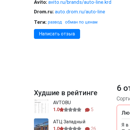
Avito:
avito.ru/brands/auto-line.krd
Drom.ru:
auto.drom.ru/auto-line
Теги:
развод
обман по ценам
Написать отзыв
6 о
Худшие в рейтинге
Сорт
AVTOBU
1.0
5
Лю
АТЦ Западный
Я в
1.0
26