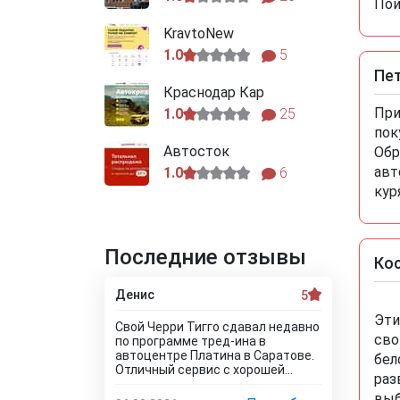
Пой
KravtoNew
1.0
5
Пе
Краснодар Кар
При
1.0
25
пок
Автосток
Обр
авт
1.0
6
кур
Последние отзывы
Ко
Денис
5
Эти
Свой Черри Тигго сдавал недавно
сво
по программе тред-ина в
автоцентре Платина в Саратове.
бел
Отличный сервис с хорошей
раз
оценкой. Мне понравилось, что
выб
тут специально никто цены не