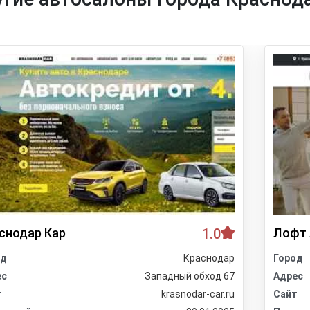
снодар Кар
1.0
Лофт 
од
Краснодар
Город
ес
Западный обход 67
Адрес
т
krasnodar-car.ru
Сайт