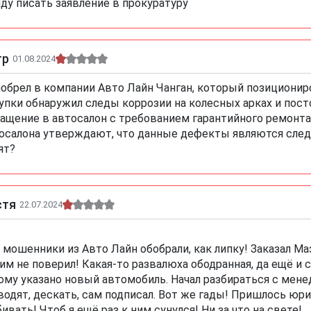
ду писать заявление в прокуратуру
тр
01.08.2024
обрел в компании Авто Лайн Чанган, который позиционир
упки обнаружил следы коррозии на колесных арках и пост
ащение в автосалон с требованием гарантийного ремонта 
осалона утверждают, что данные дефекты являются след
ят?
стя
22.07.2024
 мошенники из Авто Лайн обобрали, как липку! Заказал Маз
им не поверил! Какая-то развалюха ободранная, да ещё и 
ому указано новый автомобиль. Начал разбираться с мене
водят, дескать, сам подписал. Вот же гады! Пришлось юри
ивать! Чтоб я ещё раз к ним сунулся! Ни за что на свете!