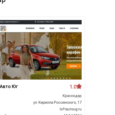
Авто Юг
1.0
СК Авто
Краснодар
Город
ул. Кирилла Россинского, 17
Адрес
loftautoug.ru
Сайт