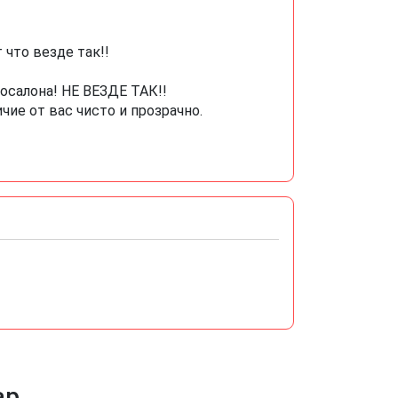
 что везде так!!
осалона! НЕ ВЕЗДЕ ТАК!!
ие от вас чисто и прозрачно.
ар