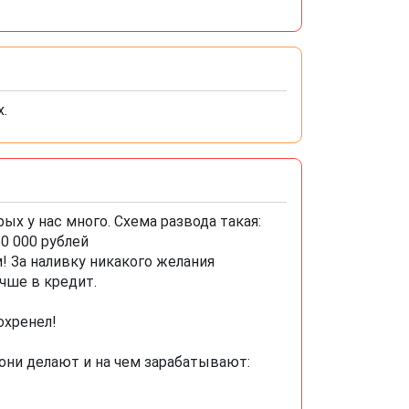
х.
ых у нас много. Схема развода такая:
50 000 рублей
м! За наливку никакого желания
чше в кредит.
охренел!
 они делают и на чем зарабатывают: