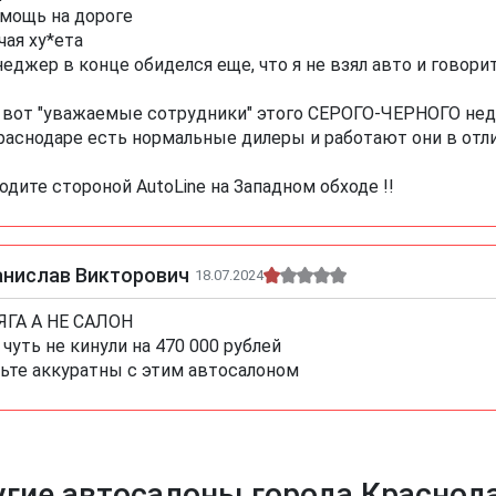
омощь на дороге
чая ху*ета
еджер в конце обиделся еще, что я не взял авто и говорит
 вот "уважаемые сотрудники" этого СЕРОГО-ЧЕРНОГО нед
раснодаре есть нормальные дилеры и работают они в отлич
одите стороной AutoLine на Западном обходе !!
анислав Викторович
18.07.2024
ГА А НЕ САЛОН
 чуть не кинули на 470 000 рублей
ьте аккуратны с этим автосалоном
гие автосалоны города Краснод