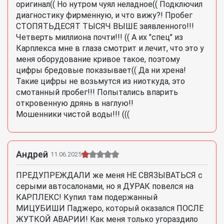
оригинал(( Но нутром чуял неладное(( Подключил
диагностику фирменную, и что вижу?! Пробег
СТОПЯТЬДЕСЯТ ТЫСЯЧ ВЫШЕ заявленного!!!
Четверть миллиона почти!!! (( А их "спец" из
Карплекса мне в глаза смотрит и лечит, что это у
меня оборудование кривое такое, поэтому
цифры бредовые показывает(( Да ни хрена!
Такие цифры не возьмутся из ниоткуда, это
смотанный пробег!!! Попытались впарить
откровенную дрянь в наглую!!
Мошенники чистой воды!!! (((
Андрей
11.06.2025
ПРЕДУПРЕЖДАЛИ же меня НЕ СВЯЗЫВАТЬСЯ с
серыми автосалонами, но я ДУРАК повелся на
КАРПЛЕКС! Купил там подержанный
МИЦУБИШИ Паджеро, который оказался ПОСЛЕ
ЖУТКОЙ АВАРИИ! Как меня только угораздило