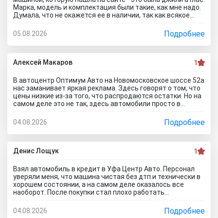
Марка, модель и комплектация были такие, как мне надо.
Думала, что не окажется ее в наличии, так как всякое
бывает. Но она стояла и ждала меня. Менеджеры во всех
отделах работают на ура. Все мне быстро оформили. И,
Подробнее
05.08.2026
кстати, я приехала в утренние часы и мне сделали ещё
скидку дополнительную) Очень приятный бонус от
автоцентра Тула)
Алексей Макаров
1
В автоцентр Оптимум Авто на Новомосковское шоссе 52а
нас заманивает яркая реклама. Здесь говорят о том, что
цены низкие из-за того, что распродаются остатки. Но на
самом деле это не так, здесь автомобили просто в
ужасном состоянии, что никакие низкие цены уже не
спасут его. Только на ремонт будет уходить очень много
Подробнее
04.08.2026
денег, проше сразу нормальное авто найти и купить, чем
с их драндулетами мучиться. Врут и про цены, они не
ниже рыночных нифига, просто это шайка перекупов...я
дом про автосалон Оптимум Авто отзывы почитал,
Денис Лощук
1
понимаю теперь как они работают.
Взял автомобиль в кредит в Уфа Центр Авто. Персонал
уверяли меня, что машина чистая без дтп и технически в
хорошем состоянии, а на самом деле оказалось все
наоборот. После покупки стал плохо работать
кондиционер. В автосервисе сказали, что не тянет
аккумулятор. Пришлось менять на новый. Через две
Подробнее
04.08.2026
недели начала глохнуть, с трудом ее завел. Повез