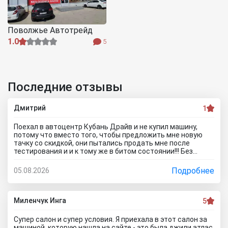
Поволжье Автотрейд
1.0
5
Последние отзывы
Дмитрий
1
Поехал в автоцентр Кубань Драйв и не купил машину,
потому что вместо того, чтобы предложить мне новую
тачку со скидкой, они пытались продать мне после
тестирования и и к тому же в битом состоянии!!! Без
специалиста лучше здесь ничего не покупать, и он вам
скорее всего скажет, что эти машины проблемные. Так
Подробнее
05.08.2026
что не теряйте время, обратитесь к официальному
дилеру и рекламе в интернете не верьте, а то как я
прокатитесь туда сюда зря.. а стоило всего лишь про
автосалон Кубань Драйв отзывы почитать чтоб понять
Миленчук Инга
5
что с этим автодилером каши не сваришь.
Супер салон и супер условия. Я приехала в этот салон за
машиной, которую нашла на сайте - это была джили атлас.