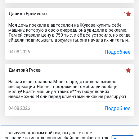
обратно в автосалон. Пытался сделать обмен но мне
отказали, а ремонт предложили за мой счёт.... Вот как на
самом деле работают эти аферисты с улицы маршала
Данила Еременко
1
Жукова, зря не читал отзывы об автосалоне Уфа Центр
Авто.. глядишь и не поехал бы к ним.
Моя дочь поехала в автосалон на Жукова купить себе
машину, которую в свою очередь она увидела в рекламе.
Там ей сказали цену в 750 тыс. и её всё устроило, но когда
ей дали подписывать документы, она начала их читать и
заметила, что стоимость машины стала намного
дороже!!! Её пытался обмануть и повезло что она это
Подробнее
04.08.2026
заметила... сама ничего предпринимать не стала, сказала
что такое бывает... а я вот теперь везде расскажу кто и
как работает!!!
Дмитрий Гусев
1
На сайте автосалона М-авто представлена лживая
информация. Насчет продажи автомобилей вообще
молчу! Брать машину в таких е**нутых условиях
невозможно. И они перед клиентами никак не реагируют
за свой обман, словно так и надо. Говорили, что со
ставкой 5,9% можно купить Lada XRAY. Обещают одно, а
Подробнее
04.08.2026
потом выдают кредит на 32%! Вот такое тут отношение к
нам, клиентам... надо было мне сначала про автосалон М
Авто отзыв почитать, а потом уже ехать в Тольятти, я бы
на это обводное шоссе 12а не заявился бы никогда!
Пользуясь данным сайтом, вы даете свое
согласие на использование файлов cookies, а так