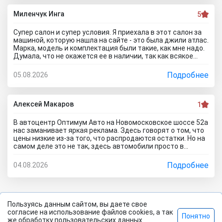
прокатитесь туда сюда зря.. а стоило всего лишь про
автосалон Кубань Драйв отзывы почитать чтоб понять
Миленчук Инга
5
что с этим автодилером каши не сваришь.
Супер салон и супер условия. Я приехала в этот салон за
машиной, которую нашла на сайте - это была джили атлас.
Марка, модель и комплектация были такие, как мне надо.
Думала, что не окажется ее в наличии, так как всякое
бывает. Но она стояла и ждала меня. Менеджеры во всех
отделах работают на ура. Все мне быстро оформили. И,
Подробнее
05.08.2026
кстати, я приехала в утренние часы и мне сделали ещё
скидку дополнительную) Очень приятный бонус от
автоцентра Тула)
Алексей Макаров
1
В автоцентр Оптимум Авто на Новомосковское шоссе 52а
нас заманивает яркая реклама. Здесь говорят о том, что
цены низкие из-за того, что распродаются остатки. Но на
самом деле это не так, здесь автомобили просто в
ужасном состоянии, что никакие низкие цены уже не
спасут его. Только на ремонт будет уходить очень много
Подробнее
04.08.2026
денег, проше сразу нормальное авто найти и купить, чем
с их драндулетами мучиться. Врут и про цены, они не
ниже рыночных нифига, просто это шайка перекупов...я
дом про автосалон Оптимум Авто отзывы почитал,
понимаю теперь как они работают.
Пользуясь данным сайтом, вы даете свое
согласие на использование файлов cookies, а так
Понятно
2026 Все права защищены. |
Политика
©
же обработку пользовательских данных.