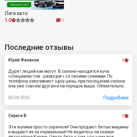
Лига авто
1.0
3
Последние отзывы
Юрий Фазанов
1
Дурят людей как могут. В салоне находится куча
«специалистов - разводяг» со своими схемами. По
телефону озвучивают одну цены, при посещении салона
она уже совсем другая и на порядок выше. Обязательное
условие при покупке в кредит страхование жизни, каско и
соответственно цена на авто вырастет на приличную
Подробнее
06.08.2026
сумму. По телефону озвучивают каско якобы первый год в
подарок, а потом на ваше усмотрение и страхование
жизни не обязательно, если работа не связана с риском
для жизни. Автомобиль типо находится на складе.
Серега В.
1
Оформляйте, подписывайте договор, а потом вам
привезут его. Какой будет автомобиль? По отзывам об
Эти жулики просто охренели! Они продают битые машины
автосалоне Авиатор были случаи со скрученным
и выдают их за нормальные! Не ведитесь на сказки
пробегом и рядом недостатков. Народ, не тратьте время
автосалона Казань Центр Авто о том, что у них все