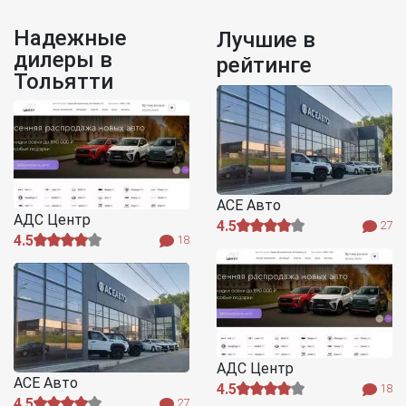
Надежные
Лучшие в
дилеры в
рейтинге
Тольятти
АСЕ Авто
АДС Центр
4.5
27
4.5
18
АДС Центр
АСЕ Авто
4.5
18
4.5
27