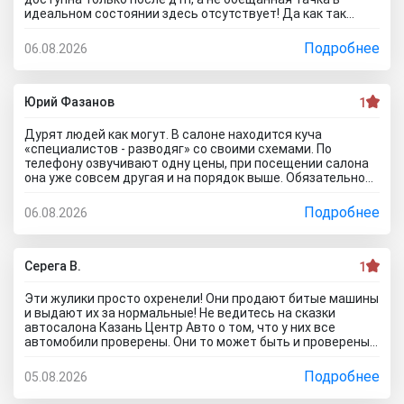
идеальном состоянии здесь отсутствует! Да как так
можно врать, я не понимаю! Сказали машина не битая,
почти не ездила! Я ушел из салона, потому что мне такой
Подробнее
06.08.2026
расклад не подходит. Битое авто я могу купить и с рук и
намного дешевле, чем тут... Сожаления только о
потерянном времени которого можно было избежать
если бы я почитал отзывы об автоцентре Нтт авто до
Юрий Фазанов
1
того как решусь на поездку к ним на ул. Селькоровская
82В.
Дурят людей как могут. В салоне находится куча
«специалистов - разводяг» со своими схемами. По
телефону озвучивают одну цены, при посещении салона
она уже совсем другая и на порядок выше. Обязательное
условие при покупке в кредит страхование жизни, каско и
соответственно цена на авто вырастет на приличную
Подробнее
06.08.2026
сумму. По телефону озвучивают каско якобы первый год в
подарок, а потом на ваше усмотрение и страхование
жизни не обязательно, если работа не связана с риском
для жизни. Автомобиль типо находится на складе.
Серега В.
1
Оформляйте, подписывайте договор, а потом вам
привезут его. Какой будет автомобиль? По отзывам об
Эти жулики просто охренели! Они продают битые машины
автосалоне Авиатор были случаи со скрученным
и выдают их за нормальные! Не ведитесь на сказки
пробегом и рядом недостатков. Народ, не тратьте время
автосалона Казань Центр Авто о том, что у них все
и деньги. Будьте бдительны! Обманщикам в карму все
автомобили проверены. Они то может быть и проверены,
равно влетит как не крути...
вот только про реальное состояние они вам не скажут! Я
тоже осматривал такой «проверенный» автомобиль.
Подробнее
05.08.2026
Оказалось, что у машины кривой кузов и плавают зазоры
по всей морде! А всё потому что после ДТП не вытянуты