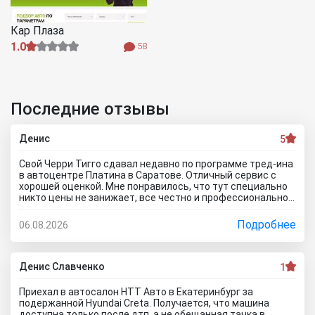
Кар Плаза
1.0
58
Последние отзывы
Денис
5
Свой Черри Тигго сдавал недавно по программе тред-ина
в автоцентре Платина в Саратове. Отличный сервис с
хорошей оценкой. Мне понравилось, что тут специально
никто цены не занижает, все честно и профессионально.
Когда нашли все проблемы и неисправности, мне сразу
предложили подготовку провести тут в салоне. Для
Подробнее
06.08.2026
клиента это важно, самому возиться не надо. Сделали
все быстро и поставили нормальную цену. Теперь буду
ждать , пока тачку продадут, не сомневаюсь , что быстро
справятся так как тут работают профессионалы.
Денис Славченко
1
Приехал в автосалон НТТ Авто в Екатеринбург за
подержанной Hyundai Creta. Получается, что машина
доступна только после дтп, а не обещанная тачка в