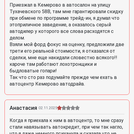
Приезжал в Кемерово в автосалон на улицу
Тухачевского 58В, там мне гарантировали скидку
при обмене по программе трейд-ин, я думал что
этоприличное заведение, а оказалось серый
автодилер у которого все слова расходятся с
делом.
Взяли мой форд фокус на оценку, предложили две
трети его реальной стоимости, я отказался от
сделки, мне еще накидали словестно всякого!!
кароче там работают лохотронщики и
быдловатые гопари!
Так что сто раз подумайте прежде чем ехать в
автоцентр Кемерово автодрайв.
Анастасия
02.11.2025
Когда я приехала к ним в автоцентр, то мне сразу
стали навязывать автокредит, при чем так нагло,
что я даже немного психанула и сказала что не