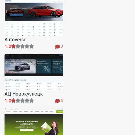
Autoverse
1.0
3
АЦ Новокузнецк
1.0
5