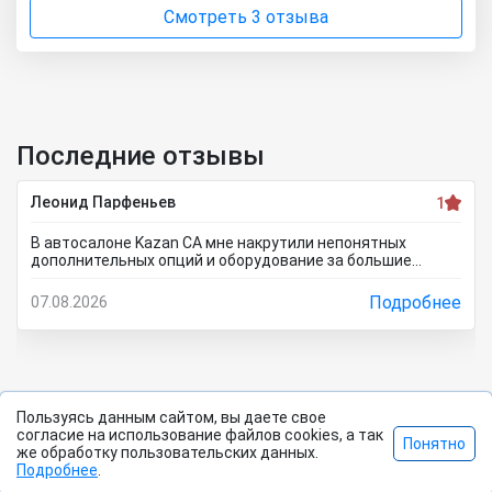
Смотреть 3 отзыва
Последние отзывы
Леонид Парфеньев
1
В автосалоне Kazan CA мне накрутили непонятных
дополнительных опций и оборудование за большие
деньги! Я отказался от доп. услуг за такие деньги!
Менеджер салона мне стал доказывать, что отказаться
Подробнее
07.08.2026
от допов не выйдет! Ну и что за жесть вообще здесь
происходит?! Отчего это невозможно? это развод и
кидалово! Оставил салон без автомобиля, потому что не
хотел его приобретать с допами за большие деньги да и
вам не советую!
Пользуясь данным сайтом, вы даете свое
согласие на использование файлов cookies, а так
Понятно
2026 Все права защищены. |
Политика
©
же обработку пользовательских данных.
Подробнее
.
конфиденциальности
|
Правила сайта
|
Контакты
|