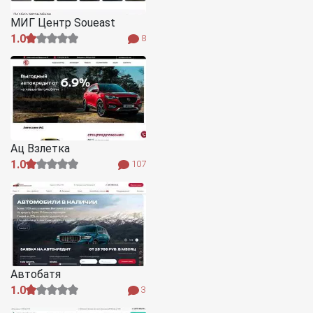
МИГ Центр Soueast
1.0
8
Ац Взлетка
1.0
107
Автобатя
1.0
3