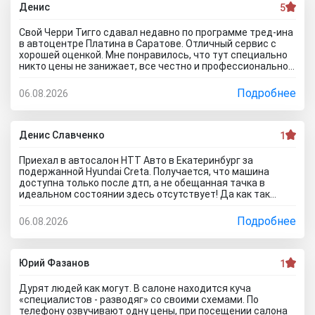
Денис
5
Свой Черри Тигго сдавал недавно по программе тред-ина
в автоцентре Платина в Саратове. Отличный сервис с
хорошей оценкой. Мне понравилось, что тут специально
никто цены не занижает, все честно и профессионально.
Когда нашли все проблемы и неисправности, мне сразу
предложили подготовку провести тут в салоне. Для
Подробнее
06.08.2026
клиента это важно, самому возиться не надо. Сделали
все быстро и поставили нормальную цену. Теперь буду
ждать , пока тачку продадут, не сомневаюсь , что быстро
справятся так как тут работают профессионалы.
Денис Славченко
1
Приехал в автосалон НТТ Авто в Екатеринбург за
подержанной Hyundai Creta. Получается, что машина
доступна только после дтп, а не обещанная тачка в
идеальном состоянии здесь отсутствует! Да как так
можно врать, я не понимаю! Сказали машина не битая,
почти не ездила! Я ушел из салона, потому что мне такой
Подробнее
06.08.2026
расклад не подходит. Битое авто я могу купить и с рук и
намного дешевле, чем тут... Сожаления только о
потерянном времени которого можно было избежать
если бы я почитал отзывы об автоцентре Нтт авто до
Юрий Фазанов
1
того как решусь на поездку к ним на ул. Селькоровская
82В.
Дурят людей как могут. В салоне находится куча
«специалистов - разводяг» со своими схемами. По
телефону озвучивают одну цены, при посещении салона