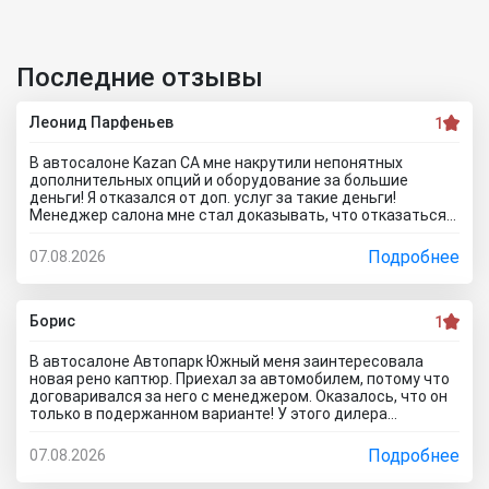
Последние отзывы
Леонид Парфеньев
1
В автосалоне Kazan CA мне накрутили непонятных
дополнительных опций и оборудование за большие
деньги! Я отказался от доп. услуг за такие деньги!
Менеджер салона мне стал доказывать, что отказаться
от допов не выйдет! Ну и что за жесть вообще здесь
происходит?! Отчего это невозможно? это развод и
Подробнее
07.08.2026
кидалово! Оставил салон без автомобиля, потому что не
хотел его приобретать с допами за большие деньги да и
вам не советую!
Борис
1
В автосалоне Автопарк Южный меня заинтересовала
новая рено каптюр. Приехал за автомобилем, потому что
договаривался за него с менеджером. Оказалось, что он
только в подержанном варианте! У этого дилера
обманули меня с наличием нового авто! Кидалово! Не
советовал бы вам приезжать в этот автоцентр на
Подробнее
07.08.2026
Гражданскую 1Д в Ставрополь, потому что это наглый
обман! Они только на сайте большой автосалон с