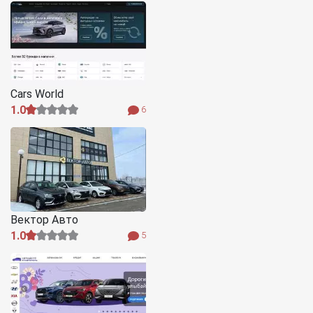
Cars World
1.0
6
Вектор Авто
1.0
5