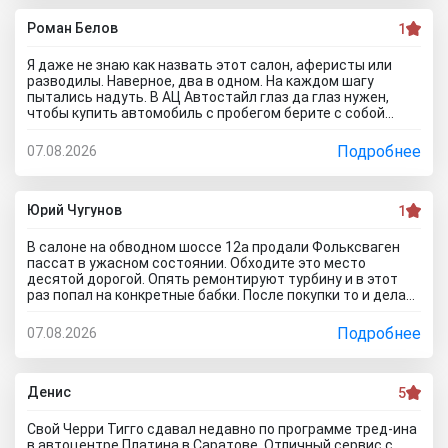
шикарными ценами, на деле мелкая шарашка разводящая
покупателей.
Роман Белов
1
Я даже не знаю как назвать этот салон, аферисты или
разводилы. Наверное, два в одном. На каждом шагу
пытались надуть. В АЦ Автостайл глаз да глаз нужен,
чтобы купить автомобиль с пробегом берите с собой
мастера, электрика, диагноста, а еще лучше сразу всех и
еще юриста захватите. Менеджер вообще никак не давал
Подробнее
07.08.2026
осмотреть авто. Ни капот открыть, ни в салон сесть, ни
днище глянуть. Попросил документы и то вместо них
ксерокопии принес. Мне даже смешно стало. Может по
картинкам тачку выбирать будем? Как я его не убеждал,
Юрий Чугунов
1
все равно без договора не дал смотреть. Я, конечно,
настаивать больше не стал, но очень интересно было, а
В салоне на обводном шоссе 12а продали Фольксваген
если бы я 5 тачек осмотреть захотел, на все 5 договора
пассат в ужасном состоянии. Обходите это место
бы писали? Бред полнейший..хорошо что в Челябинске
десятой дорогой. Опять ремонтируют турбину и в этот
есть куча других автосалонов и этот с лживый автоцентр
раз попал на конкретные бабки. После покупки то и делаю,
можно спокойно объехать стороной.
что занимаюсь ремонтом авто. Менеджер т**рь уверял
что все с машиной идеально, а сейчас ничего не могу
Подробнее
07.08.2026
сделать по гарантийному ремонту. Аферисты хреновы! Я
когда спрашивают где купить автомобиль в Тольятти
говорю - где угодно но не в автосалоне М-Авто!
Денис
5
Свой Черри Тигго сдавал недавно по программе тред-ина
в автоцентре Платина в Саратове. Отличный сервис с