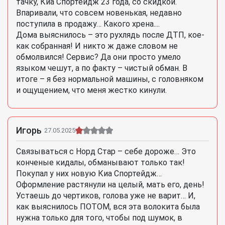
тачку, Киа Спортейдж 23 года, со скидкой.
Впаривали, что совсем новенькая, недавно
поступила в продажу… Какого хрена....
Дома выяснилось – это рухлядь после ДТП, кое-
как собранная! И никто ж даже словом не
обмолвился! Сервис? Да они просто умело
языком чешут, а по факту – чистый обман. В
итоге – я без нормальной машины, с головняком
и ощущением, что меня жестко кинули.
Игорь
27.05.2025
Связываться с Норд Стар – себе дороже… Это
конченые кидалы, обманывают только так!
Покупал у них новую Киа Спортейдж…
Оформление растянули на целый, мать его, день!
Устаешь до чертиков, голова уже не варит… И,
как выяснилось ПОТОМ, вся эта волокита была
нужна только для того, чтобы под шумок, в