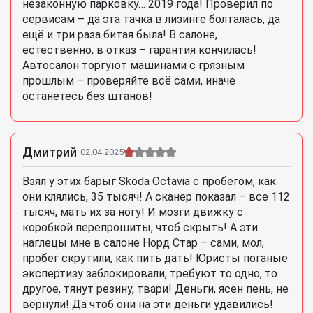
незаконную парковку… 2019 года! Проверил по
сервисам – да эта тачка в лизинге болталась, да
ещё и три раза битая была! В салоне,
естественно, в отказ – гарантия кончилась!
Автосалон торгуют машинами с грязным
прошлым – проверяйте всё сами, иначе
останетесь без штанов!
Дмитрий
02.04.2025
Взял у этих барыг Skoda Octavia с пробегом, как
они клялись, 35 тысяч! А сканер показал – все 112
тысяч, мать их за ногу! И мозги движку с
коробкой перепрошиты, чтоб скрыть! А эти
наглецы мне в салоне Норд Стар – сами, мол,
пробег скрутили, как пить дать! Юристы поганые
экспертизу заблокировали, требуют то одно, то
другое, тянут резину, твари! Деньги, ясен пень, не
вернули! Да чтоб они на эти деньги удавились!