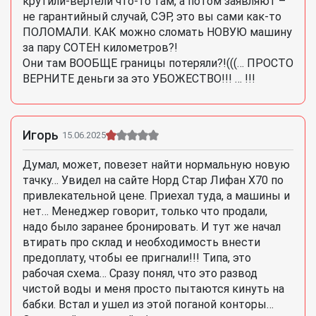
крутили-вертели что-то там, а потом заявляют –
не гарантийный случай, СЭР, это вы сами как-то
ПОЛОМАЛИ. КАК можно сломать НОВУЮ машину
за пару СОТЕН километров?!
Они там ВООБЩЕ границы потеряли?!(((… ПРОСТО
ВЕРНИТЕ деньги за это УБОЖЕСТВО!!! … !!!
Игорь
15.06.2025
Думал, может, повезет найти нормальную новую
тачку… Увидел на сайте Норд Стар Лифан Х70 по
привлекательной цене. Приехал туда, а машины и
нет… Менеджер говорит, только что продали,
надо было заранее бронировать. И тут же начал
втирать про склад и необходимость внести
предоплату, чтобы ее пригнали!!! Типа, это
рабочая схема… Сразу понял, что это развод
чистой воды и меня просто пытаются кинуть на
бабки. Встал и ушел из этой поганой конторы…