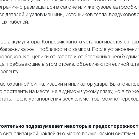
гранично размещаться в салоне или же кузове автомобиля
я деталей и узлов машины, источников тепла, воздуховод
ных кабелей.
во аккумулятора. Концевик капота устанавливается с пра
 багажника же – поблизости с замком. После установлени
роводков. Концевики от капота и от багажника необходим
вода, пребывающие в этом отсеке, объединяются единой шт
золенту.
ас охранной сигнализации и индикатор удара. Выключател
поставить на месте, не видимом чужому глазу, но в то же
стать. После установления всех элементов, можно переход
стоятельно подразумевает некоторые предосторожност
 с сигнализацией наклейки о марке применяемой системы.