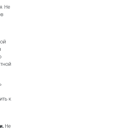
. Не
ов
вой
я
о
атной
ь
ить к
и.
Не