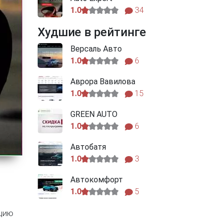
1.0
34
Худшие в рейтинге
Версаль Авто
1.0
6
Аврора Вавилова
1.0
15
GREEN AUTO
1.0
6
Автобатя
1.0
3
Автокомфорт
1.0
5
ацию