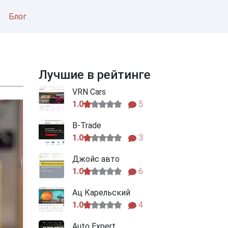
к
Блог
Лучшие в рейтинге
VRN Cars
1.0
5
B-Trade
1.0
3
Джойс авто
1.0
6
Ац Карельский
1.0
4
Auto Expert