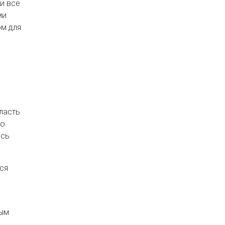
и все
ми
м для
ласть
мо
ись
ся
мым