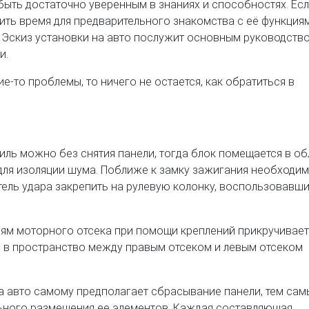
быть достаточно уверенным в знаниях и способностях. Есл
ить время для предварительного знакомства с её функция
Эскиз установки на авто послужит основным руководство
и.
-то проблемы, то ничего не остается, как обратиться в
ль можно без снятия панели, тогда блок помещается в об
 для изоляции шума. Поближе к замку зажигания необходи
тель удара закрепить на рулевую колонку, воспользовавш
ям моторного отсека при помощи креплений прикручивает
я в пространство между правым отсеком и левым отсеком
на авто самому предполагает сбрасывание панели, тем са
ьного размещения ее элементов. Каждая составляющая