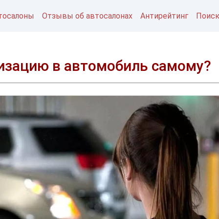
тосалоны
Отзывы об автосалонах
Антирейтинг
Поис
лизацию в автомобиль самому?